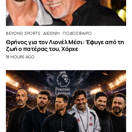
BEYOND SPORTS
ΔΙΕΘΝΉ
ΠΟΔΌΣΦΑΙΡΟ
Θρήνος για τον Λιονέλ Μέσι: Έφυγε από τη
ζωή ο πατέρας του, Χόρχε
18 HOURS AGO