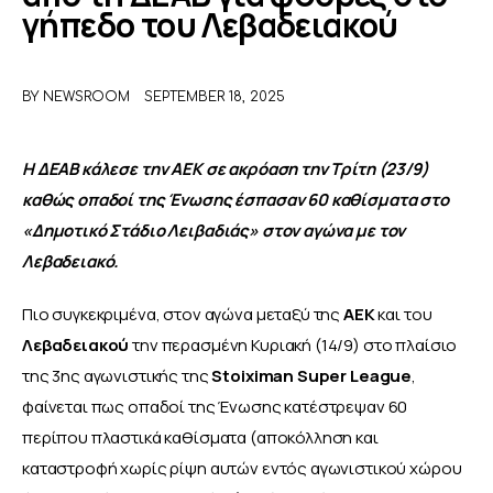
γήπεδο του Λεβαδειακού
ΑΦΙΕΡΩΜΑΤΑ
BY
NEWSROOM
SEPTEMBER 18, 2025
MEET THE TEAM
Η ΔΕΑΒ κάλεσε την ΑΕΚ σε ακρόαση την Τρίτη (23/9) 
καθώς οπαδοί της Ένωσης έσπασαν 60 καθίσματα στο 
«Δημοτικό Στάδιο Λειβαδιάς» στον αγώνα με τον 
Λεβαδειακό. 
Πιο συγκεκριμένα, στον αγώνα μεταξύ της
 ΑΕΚ 
και του 
Λεβαδειακού 
την περασμένη Κυριακή (14/9) στο πλαίσιο 
της 3ης αγωνιστικής της 
Stoiximan Super League
, 
φαίνεται πως οπαδοί της Ένωσης κατέστρεψαν 60 
περίπου πλαστικά καθίσματα (αποκόλληση και 
καταστροφή χωρίς ρίψη αυτών εντός αγωνιστικού χώρου 