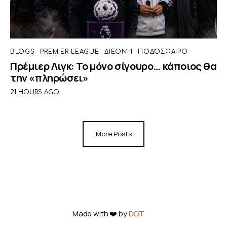
BLOGS
PREMIER LEAGUE
ΔΙΕΘΝΉ
ΠΟΔΌΣΦΑΙΡΟ
Πρέμιερ Λιγκ: Το μόνο σίγουρο… κάποιος θα
την «πληρώσει»
21 HOURS AGO
More Posts
Made with ❤️ by
DOT