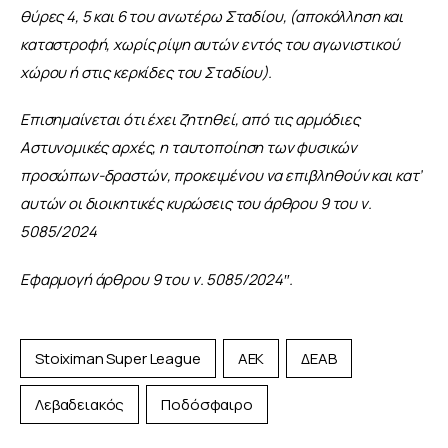
θύρες 4, 5 και 6 του ανωτέρω Σταδίου, (αποκόλληση και 
καταστροφή, χωρίς ρίψη αυτών εντός του αγωνιστικού 
χώρου ή στις κερκίδες του Σταδίου).
Επισημαίνεται ότι έχει ζητηθεί, από τις αρμόδιες 
Αστυνομικές αρχές, η ταυτοποίηση των φυσικών 
προσώπων-δραστών, προκειμένου να επιβληθούν και κατ’ 
αυτών οι διοικητικές κυρώσεις του άρθρου 9 του ν. 
5085/2024
Εφαρμογή άρθρου 9 του ν. 5085/2024″.
Stoiximan Super League
ΑΕΚ
ΔΕΑΒ
Λεβαδειακός
Ποδόσφαιρο