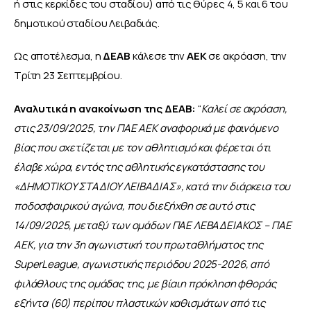
ή στις κερκίδες του σταδίου) από τις θύρες 4, 5 και 6 του 
δημοτικού σταδίου Λειβαδιάς. 
Ως αποτέλεσμα, η 
ΔΕΑΒ 
κάλεσε την 
ΑΕΚ
 σε ακρόαση, την 
Τρίτη 23 Σεπτεμβρίου.  
Αναλυτικά η ανακοίνωση της ΔΕΑΒ: 
“
Καλεί σε ακρόαση, 
στις 23/09/2025, την ΠΑΕ ΑΕΚ αναφορικά με φαινόμενο 
βίας που σχετίζεται με τον αθλητισμό και φέρεται ότι 
έλαβε χώρα, εντός της αθλητικής εγκατάστασης του 
«ΔΗΜΟΤΙΚΟΥ ΣΤΑΔΙΟΥ ΛΕΙΒΑΔΙΑΣ», κατά την διάρκεια του 
ποδοσφαιρικού αγώνα, που διεξήχθη σε αυτό στις 
14/09/2025, μεταξύ των ομάδων ΠΑΕ ΛΕΒΑΔΕΙΑΚΟΣ – ΠΑΕ 
ΑΕΚ, για την 3η αγωνιστική του πρωταθλήματος της 
SuperLeague, αγωνιστικής περιόδου 2025-2026, από 
φιλάθλους της ομάδας της, με βίαιη πρόκληση φθοράς 
εξήντα (60) περίπου πλαστικών καθισμάτων από τις 