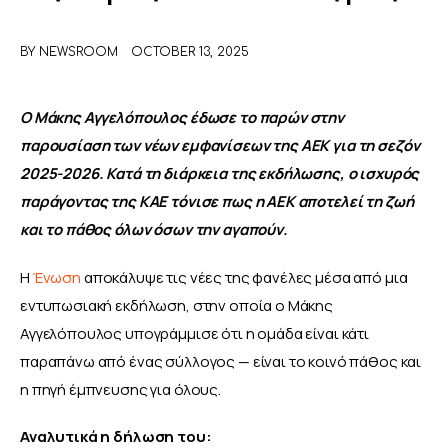
ΑΦΙΕΡΩΜΑΤΑ
BY
NEWSROOM
OCTOBER 13, 2025
MEET THE TEAM
Ο Μάκης Αγγελόπουλος έδωσε το παρών στην 
παρουσίαση των νέων εμφανίσεων της ΑΕΚ για τη σεζόν 
2025-2026. Κατά τη διάρκεια της εκδήλωσης, ο ισχυρός 
παράγοντας της ΚΑΕ τόνισε πως η ΑΕΚ αποτελεί τη ζωή 
και το πάθος όλων όσων την αγαπούν.
Η 
Ένωση
 αποκάλυψε τις νέες της φανέλες μέσα από μια 
εντυπωσιακή εκδήλωση, στην οποία ο Μάκης 
Αγγελόπουλος υπογράμμισε ότι η ομάδα είναι κάτι 
παραπάνω από ένας σύλλογος — είναι το κοινό πάθος και 
η πηγή έμπνευσης για όλους.
Αναλυτικά η δήλωση του: