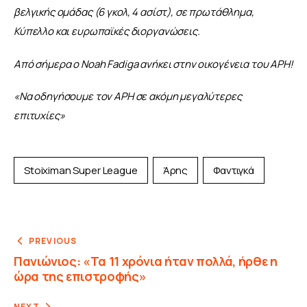
βελγικής ομάδας (6 γκολ, 4 ασίστ), σε πρωτάθλημα, 
Κύπελλο και ευρωπαϊκές διοργανώσεις.
Από σήμερα ο Noah Fadiga ανήκει στην οικογένεια του ΑΡΗ!
«Να οδηγήσουμε τον ΑΡΗ σε ακόμη μεγαλύτερες 
επιτυχίες»
Stoiximan Super League
Άρης
Φαντιγκά
PREVIOUS
Πανιώνιος: «Τα 11 χρόνια ήταν πολλά, ήρθε η
ώρα της επιστροφής»
NEXT