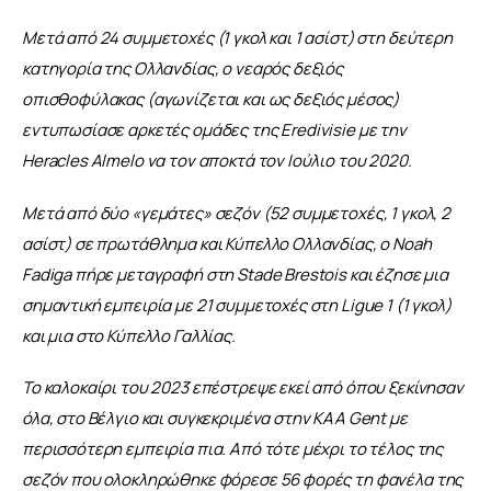
Μετά από 24 συμμετοχές (1 γκολ και 1 ασίστ) στη δεύτερη 
κατηγορία της Ολλανδίας, ο νεαρός δεξιός 
οπισθοφύλακας (αγωνίζεται και ως δεξιός μέσος) 
εντυπωσίασε αρκετές ομάδες της Eredivisie με την 
Heracles Almelo να τον αποκτά τον Ιούλιο του 2020.
Μετά από δύο «γεμάτες» σεζόν (52 συμμετοχές, 1 γκολ, 2 
ασίστ) σε πρωτάθλημα και Κύπελλο Ολλανδίας, ο Noah 
Fadiga πήρε μεταγραφή στη Stade Brestois και έζησε μια 
σημαντική εμπειρία με 21 συμμετοχές στη Ligue 1 (1 γκολ) 
και μια στο Κύπελλο Γαλλίας.
Το καλοκαίρι του 2023 επέστρεψε εκεί από όπου ξεκίνησαν 
όλα, στο Βέλγιο και συγκεκριμένα στην KAA Gent με 
περισσότερη εμπειρία πια. Από τότε μέχρι το τέλος της 
σεζόν που ολοκληρώθηκε φόρεσε 56 φορές τη φανέλα της 