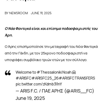
ΑΦΙΕΡΩΜΑΤΑ
BY
NEWSROOM
JUNE 19, 2025
MEET THE TEAM
Ο Νόα Φαντιγκά είναι και επίσημα ποδοσφαιριστής του 
Άρη.
Ο Άρης επισήμοποίησε την μεταγραφή του Νόα Φαντιγκά 
από την Γάνδη, με τον 25χρονο ποδοσφαιριστή να 
υπογράφει συμβόλαιο τριών ετών με τον σύλλογο.
Welcome to
#Thessaloniki
Noah 🤗
#ARISFC
#ARISFC25_26
#ARISFCTRANSFERS
pic.twitter.com/zKdmb3l1nY
— ARIS F.C. / ΠΑΕ ΑΡΗΣ (@ARIS__FC)
June 19, 2025