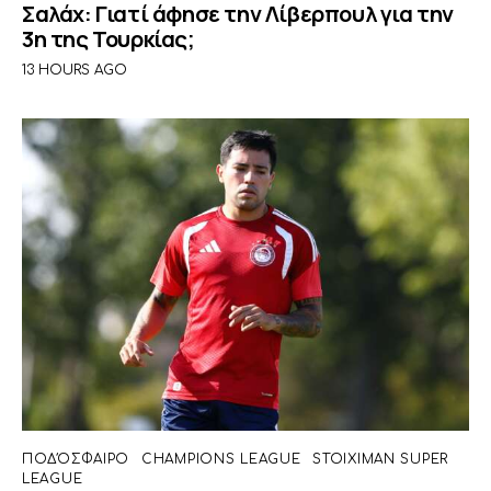
Σαλάχ: Γιατί άφησε την Λίβερπουλ για την
3η της Τουρκίας;
13 HOURS AGO
ΠΟΔΌΣΦΑΙΡΟ
CHAMPIONS LEAGUE
STOIXIMAN SUPER
LEAGUE