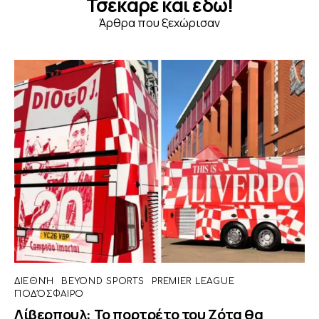
Τσέκαρε και εδώ!
Άρθρα που ξεχώρισαν
ΔΙΕΘΝΉ
BEYOND SPORTS
PREMIER LEAGUE
ΠΟΔΌΣΦΑΙΡΟ
Λίβερπουλ: Το πορτρέτο του Ζότα θα