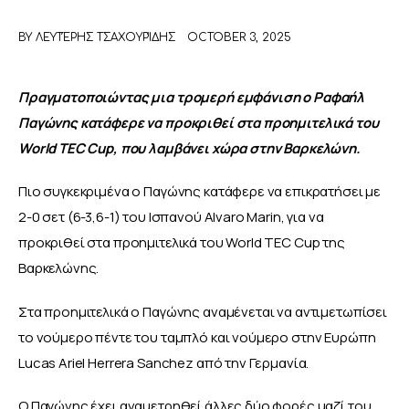
BY
ΛΕΥΤΈΡΗΣ ΤΣΑΧΟΥΡΊΔΗΣ
OCTOBER 3, 2025
ΑΦΙΕΡΩΜΑΤΑ
MEET THE TEAM
Πραγματοποιώντας μια τρομερή εμφάνιση ο Ραφαήλ 
Παγώνης κατάφερε να προκριθεί στα προημιτελικά του 
World TEC Cup, που λαμβάνει χώρα στην Βαρκελώνη.
Πιο συγκεκριμένα ο Παγώνης κατάφερε να επικρατήσει με 
2-0 σετ (6-3,6-1) του Ισπανού Alvaro Marin, για να 
προκριθεί στα προημιτελικά του World TEC Cup της 
Βαρκελώνης.
Στα προημιτελικά ο Παγώνης αναμένεται να αντιμετωπίσει 
το νούμερο πέντε του ταμπλό και νούμερο στην Ευρώπη 
Lucas Ariel Herrera Sanchez από την Γερμανία.
Ο Παγώνης έχει αναμετρηθεί άλλες δύο φορές μαζί του 