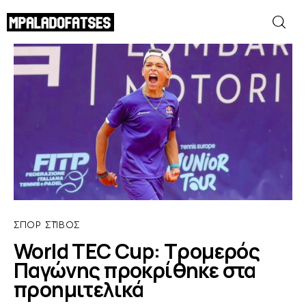
World TEC Cup: Τρομερός Παγώνης
προκρίθηκε στα προημιτελικά
SHARE POST
ΜΟΥΝΤΙΑΛ 2026
ΠΟΔΟΣΦΑΙΡΟ
ΜΠΑΣΚΕΤ
ΣΠΟΡ
ΣΠΟΡ
ΣΤΊΒΟΣ
ΣΥΝΕΝΤΕΥΞΕΙΣ
World TEC Cup: Τρομερός
Παγώνης προκρίθηκε στα
BLOGS
προημιτελικά
BEYOND SPORTS