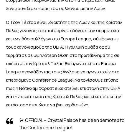
διοργάνωση παίρνοντας την θέση της Κρίσταλ Πάλας 
λόγω συνιδιοκτησίας του συλλόγου με την Λυών. 
Ο Τζον Τέξτορ είναι ιδιοκτήτης της Λυών και της Κρίσταλ 
Πάλας γεγονός το οποίο κρίνει αδύνατη την συμμετοχή 
και των δύο συλλόγων στο Europa League, σύμφωνα με 
τους κανονισμούς της UEFA. Η γαλλική ομάδα αφού 
τερμάτισε σε υψηλότερη θέση στο πρωτάθλημά της σε 
σχέση με την Κρίσταλ Πάλας θα αγωνιστεί στο Europa 
League αναγκάζοντας τους Άγγλους να αγωνιστούν στο 
επερχόμενο Conference League. Να τονίσουμε επίσης 
πως η Νότιγχαμ Φόρεστ είχε στείλει επιστολή στην UEFA 
για την περίπτωση της Κρίσταλ Πάλας και είχε πιέσει την 
κατάσταση έτσι ώστε να βγει κερδισμένη.
🚨 OFFICIAL – Crystal Palace has been demoted to
the Conference League!