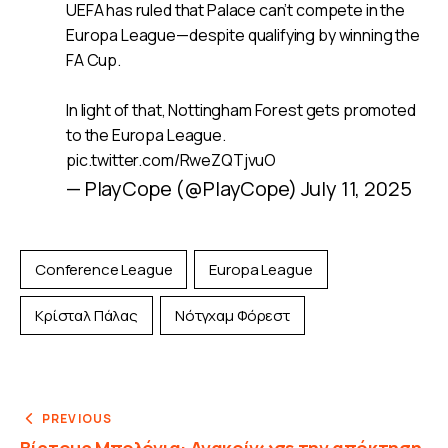
UEFA has ruled that Palace can’t compete in the
Europa League—despite qualifying by winning the
FA Cup.
In light of that, Nottingham Forest gets promoted
to the Europa League.
pic.twitter.com/RweZQTjvuO
— PlayCope (@PlayCope)
July 11, 2025
Conference League
Europa League
Κρίσταλ Πάλας
Νότγχαμ Φόρεστ
PREVIOUS
Βίρτους Μπολόνια: Ανακοίνωσε την απόκτηση