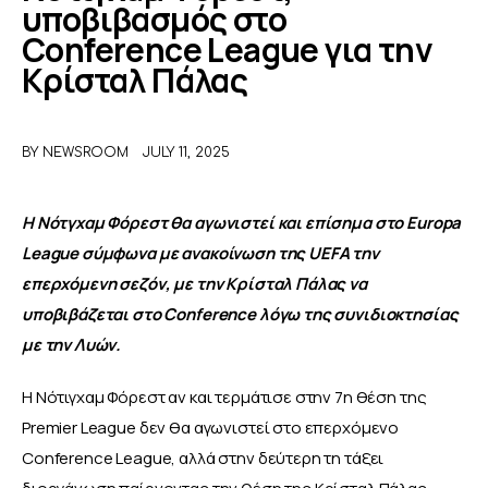
υποβιβασμός στο
Conference League για την
ΑΦΙΕΡΩΜΑΤΑ
Κρίσταλ Πάλας
MEET THE TEAM
BY
NEWSROOM
JULY 11, 2025
Η Νότγχαμ Φόρεστ θα αγωνιστεί και επίσημα στο Europa 
League σύμφωνα με ανακοίνωση της UEFA την 
επερχόμενη σεζόν, με την Κρίσταλ Πάλας να 
υποβιβάζεται στο Conference λόγω της συνιδιοκτησίας 
με την Λυών.
Η Νότιγχαμ Φόρεστ αν και τερμάτισε στην 7η θέση της 
Premier League δεν θα αγωνιστεί στο επερχόμενο 
Conference League, αλλά στην δεύτερη τη τάξει 