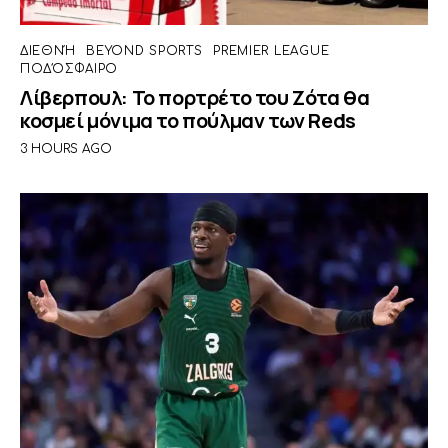
ΔΙΕΘΝΉ
BEYOND SPORTS
PREMIER LEAGUE
ΠΟΔΌΣΦΑΙΡΟ
Λίβερπουλ: Το πορτρέτο του Ζότα θα
κοσμεί μόνιμα το πούλμαν των Reds
3 HOURS AGO