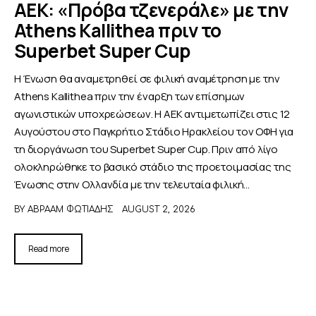
ΑΕΚ: «Πρόβα τζενεράλε» με την
Athens Kallithea πριν το
ΑΦΙΕΡΩΜΑΤΑ
Superbet Super Cup
MEET THE TEAM
Η Ένωση θα αναμετρηθεί σε φιλική αναμέτρηση με την
Athens Kallithea πριν την έναρξη των επίσημων
αγωνιστικών υποχρεώσεων. Η ΑΕΚ αντιμετωπίζει στις 12
Αυγούστου στο Παγκρήτιο Στάδιο Ηρακλείου τον ΟΦΗ για
τη διοργάνωση του Superbet Super Cup. Πριν από λίγο
ολοκληρώθηκε το βασικό στάδιο της προετοιμασίας της
Ένωσης στην Ολλανδία με την τελευταία φιλική…
BY
ΑΒΡΑΑΜ ΦΩΤΙΑΔΗΣ
AUGUST 2, 2026
Read more