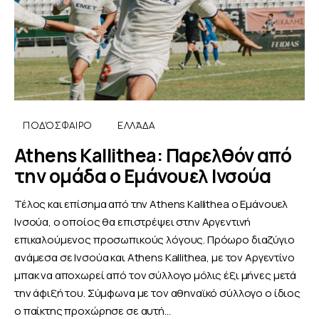
ΠΟΔΌΣΦΑΙΡΟ
ΕΛΛΆΔΑ
Athens Kallithea: Παρελθόν από
την ομάδα ο Εμάνουελ Ινσούα
Τέλος και επίσημα από την Athens Kallithea ο Εμάνουελ
Ινσούα, ο οποίος θα επιστρέψει στην Αργεντινή
επικαλούμενος προσωπικούς λόγους. Πρόωρο διαζύγιο
ανάμεσα σε Ινσούα και Athens Kallithea, με τον Αργεντίνο
μπακ να αποχωρεί από τον σύλλογο μόλις έξι μήνες μετά
την άφιξή του. Σύμφωνα με τον αθηναϊκό σύλλογο ο ίδιος
ο παίκτης προχώρησε σε αυτή…