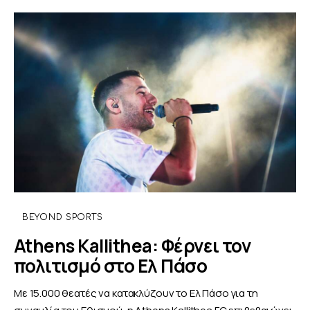
BEYOND SPORTS
Athens Kallithea: Φέρνει τον
πολιτισμό στο Ελ Πάσο
Με 15.000 θεατές να κατακλύζουν το Ελ Πάσο για τη
συναυλία του Εθισμού, η Athens Kallithea FC επιβεβαιώνει