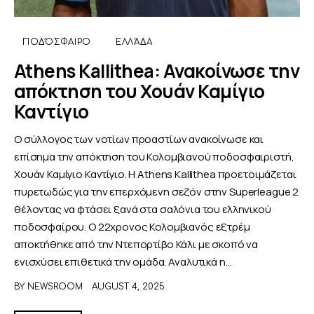
ΠΟΔΌΣΦΑΙΡΟ
ΕΛΛΆΔΑ
Athens Kallithea: Ανακοίνωσε την
απόκτηση του Χουάν Καμίγιο
Καντίγιο
Ο σύλλογος των νοτίων προαστίων ανακοίνωσε και
επίσημα την απόκτηση του Κολομβιανού ποδοσφαιριστή,
Χουάν Καμίγιο Καντίγιο. Η Athens Kallithea προετοιμάζεται
πυρετωδώς για την επερχόμενη σεζόν στην Superleague 2
θέλοντας να φτάσει ξανά στα σαλόνια του ελληνικού
ποδοσφαίρου. Ο 22χρονος Κολομβιανός εξτρέμ
αποκτήθηκε από την Ντεπορτίβο Κάλι με σκοπό να
ενισχύσει επιθετικά την ομάδα. Αναλυτικά η…
BY
NEWSROOM
AUGUST 4, 2025