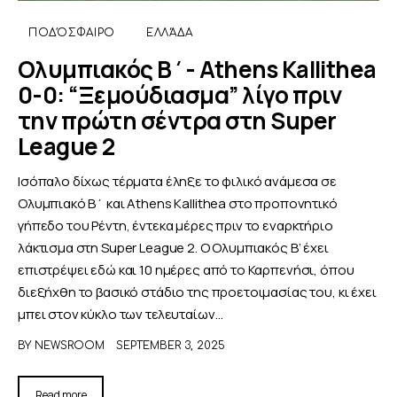
ΠΟΔΌΣΦΑΙΡΟ
ΕΛΛΆΔΑ
Ολυμπιακός Β΄- Athens Kallithea
0-0: “Ξεμούδιασμα” λίγο πριν
την πρώτη σέντρα στη Super
League 2
Ισόπαλο δίχως τέρματα έληξε το φιλικό ανάμεσα σε
Ολυμπιακό Β΄ και Athens Kallithea στο προπονητικό
γήπεδο του Ρέντη, έντεκα μέρες πριν το εναρκτήριο
λάκτισμα στη Super League 2. Ο Ολυμπιακός Β’ έχει
επιστρέψει εδώ και 10 ημέρες από το Καρπενήσι, όπου
διεξήχθη το βασικό στάδιο της προετοιμασίας του, κι έχει
μπει στον κύκλο των τελευταίων…
BY
NEWSROOM
SEPTEMBER 3, 2025
Read more