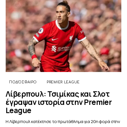
ΠΟΔΌΣΦΑΙΡΟ
PREMIER LEAGUE
Λίβερπουλ: Τσιμίκας και Σλοτ
έγραψαν ιστορία στην Premier
League
Η Λίβερπουλ κατέκτησε το πρωτάθλημα για 20η φορά στην