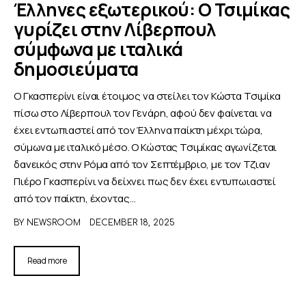
Έλληνες εξωτερικού: Ο Τσιμίκας
γυρίζει στην Λίβερπουλ
ΑΦΙΕΡΩΜΑΤΑ
σύμφωνα με ιταλικά
δημοσιεύματα
MEET THE TEAM
Ο Γκασπερίνι είναι έτοιμος να στείλει τον Κώστα Τσιμίκα
πίσω στο Λίβερπουλ τον Γενάρη, αφού δεν φαίνεται να
έχει εντωπιαστεί από τον Έλληνα παίκτη μέχρι τώρα,
σύμωνα με ιταλικό μέσο. Ο Κώστας Τσιμίκας αγωνίζεται
δανεικός στην Ρόμα από τον Σεπτέμβριο, με τον Τζιαν
Πιέρο Γκασπερίνι να δείχνει πως δεν έχει εντυπωιαστεί
από τον παίκτη, έχοντας…
BY
NEWSROOM
DECEMBER 18, 2025
Read more