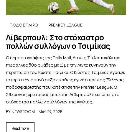
ΠΟΔΌΣΦΑΙΡΟ
PREMIER LEAGUE
Λίβερπουλ: Στο στόχαστρο
πολλών συλλόγων ο Τσιμίκας
Ο δημοσιογράφος της Daily Mail, Λιούις Στιλ αποκάλυψε
πως άλλες δύο ομάδες μαζί με την Λιντς κυνηγούν την
περίπτωση του Κώστα Τσιμίκα. Ο Κώστας Τσιμίκας έγραψε
ιστορία την φετινή σεζόν, καθώς έγινε ο πρώτος Έλληνας
ποδοσφαιριστής που κατέκτησε την Premier League. O
29χρονος αριστερός μπακ της Λίβερπουλ έχει μπει στο
στόχαστρο πολλών συλλόγων της Αγγλίας…
BY
NEWSROOM
MAY 29, 2025
Read more