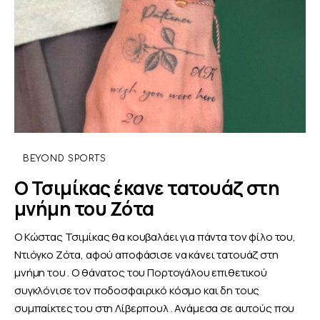
BEYOND SPORTS
Ο Τσιμίκας έκανε τατουάζ στη
μνήμη του Ζότα
Ο Κώστας Τσιμίκας θα κουβαλάει για πάντα τον φίλο του,
Ντιόγκο Ζότα, αφού αποφάσισε να κάνει τατουάζ στη
μνήμη του . Ο θάνατος του Πορτογάλου επιθετικού
συγκλόνισε τον ποδοσφαιρικό κόσμο και δη τους
συμπαίκτες του στη Λίβερπουλ . Ανάμεσα σε αυτούς που