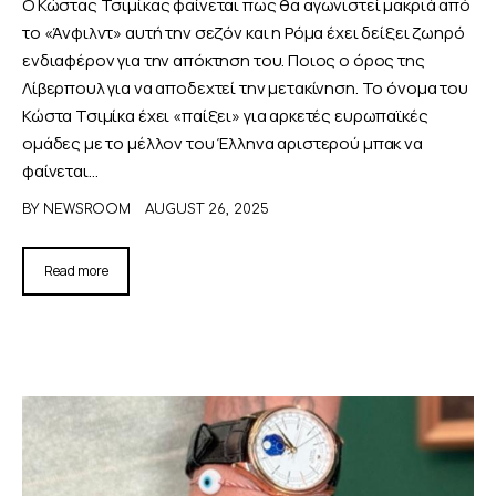
Ο Κώστας Τσιμίκας φαίνεται πως θα αγωνιστεί μακριά από
το «Άνφιλντ» αυτή την σεζόν και η Ρόμα έχει δείξει ζωηρό
ενδιαφέρον για την απόκτηση του. Ποιος ο όρος της
Λίβερπουλ για να αποδεχτεί την μετακίνηση. Το όνομα του
Κώστα Τσιμίκα έχει «παίξει» για αρκετές ευρωπαϊκές
ομάδες με το μέλλον του Έλληνα αριστερού μπακ να
φαίνεται…
BY
NEWSROOM
AUGUST 26, 2025
Read more