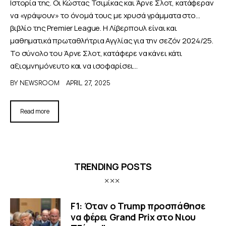
Ιστορία της. Οι Κώστας Τσιμίκας και Άρνε Σλοτ, κατάφεραν
να «γράψουν» το όνομά τους με χρυσά γράμματα στο...
βιβλίο της Premier League. Η Λίβερπουλ είναι και
μαθηματικά πρωταθλήτρια Αγγλίας για την σεζόν 2024/25.
Το σύνολο του Άρνε Σλοτ, κατάφερε να κάνει κάτι
αξιομνημόνευτο και να ισοφαρίσει…
BY
NEWSROOM
APRIL 27, 2025
Read more
TRENDING POSTS
F1: Όταν ο Trump προσπάθησε
να φέρει Grand Prix στο Νιου