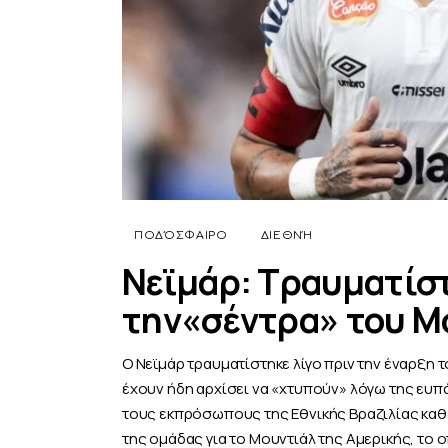
ΠΟΔΌΣΦΑΙΡΟ
ΔΙΕΘΝΉ
Νεϊμάρ: Τραυματίστ
την«σέντρα» του Μ
Ο Νεϊμάρ τραυματίστηκε λίγο πριν την έναρξη τ
έχουν ήδη αρχίσει να «χτυπούν» λόγω της ευπά
τους εκπρόσωπους της Εθνικής Βραζιλίας καθ
της ομάδας για το Μουντιάλ της Αμερικής, το 