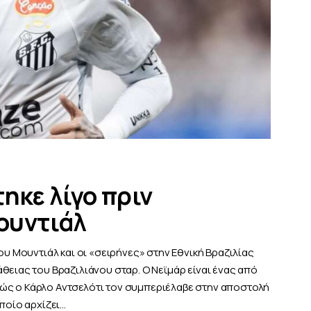
ηκε λίγο πριν
ουντιάλ
ου Μουντιάλ και οι «σειρήνες» στην Εθνική Βραζιλίας
θειας του Βραζιλιάνου σταρ. Ο Νεϊμάρ είναι ένας από
ώς ο Κάρλο Αντσελότι τον συμπεριέλαβε στην αποστολή
οποίο αρχίζει…