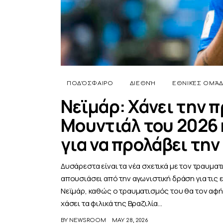
ΠΟΔΌΣΦΑΙΡΟ
ΔΙΕΘΝΉ
ΕΘΝΙΚΈΣ ΟΜΆ
Νεϊμάρ: Χάνει την π
Μουντιάλ του 2026 
για να προλάβει την
Δυσάρεστα είναι τα νέα σχετικά με τον τραυμα
απουσιάσει από την αγωνιστική δράση για τις ε
Νεϊμάρ, καθώς ο τραυματισμός του θα τον αφή
χάσει τα φιλικά της Βραζιλία…
BY
NEWSROOM
MAY 28, 2026