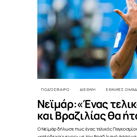
ΠΟΔΌΣΦΑΙΡΟ
ΔΙΕΘΝΉ
ΕΘΝΙΚΈΣ ΟΜΆ
Νεϊμάρ:«Ένας τελικ
και Βραζιλίας θα ή
Ο Νεϊμάρ δήλωσε πως ένας τελικός Παγκοσμίου
«καλοδεχούμενος» με τον Βραζιλιανό άσσο να