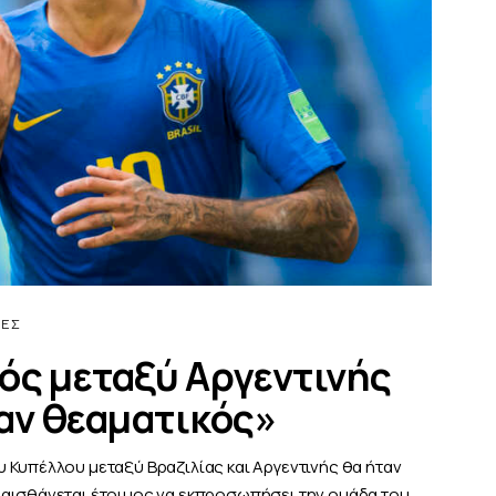
ΔΕΣ
ός μεταξύ Αργεντινής
ταν θεαματικός»
 Κυπέλλου μεταξύ Βραζιλίας και Αργεντινής θα ήταν
 αισθάνεται έτοιμος να εκπροσωπήσει την ομάδα του