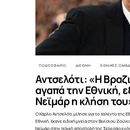
ΠΟΔΌΣΦΑΙΡΟ
ΔΙΕΘΝΉ
ΕΘΝΙΚΈΣ ΟΜΆ
Αντσελότι: «Η Βραζι
αγαπά την Εθνική, ε
Νεϊμάρ η κλήση του
Ο Κάρλο Αντσελότι μίλησε για το ταλέντο της Εθ
Εθνική, έκανε ειδική μνεία στον Βινίσιου Ζού
Νεϊμάρ στην τελική αποστολή της Σελεσάο ενό