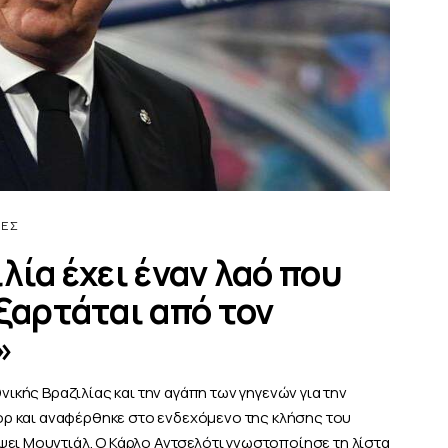
ΔΕΣ
λία έχει έναν λαό που
ξαρτάται από τον
»
νικής Βραζιλίας και την αγάπη των γηγενών για την
νιορ και αναφέρθηκε στο ενδεχόμενο της κλήσης του
ψει Μουντιάλ. Ο Κάρλο Αντσελότι γνωστοποίησε τη λίστα