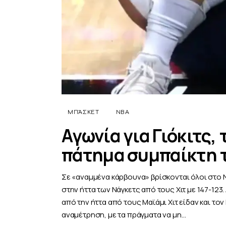
ΜΠΆΣΚΕΤ
NBA
Αγωνία για Γιόκιτς,
πάτημα συμπαίκτη 
Σε «αναμμένα κάρβουνα» βρίσκονται όλοι στο Ν
στην ήττα των Νάγκετς από τους Χιτ με 147-123.
από την ήττα από τους Μαϊάμι Χιτ είδαν και το
αναμέτρηση, με τα πράγματα να μη…