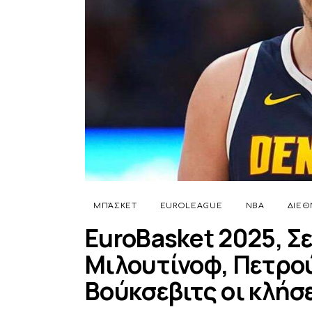
ΜΠΆΣΚΕΤ
EUROLEAGUE
NBA
ΔΙΕΘ
EuroBasket 2025, Σε
Μιλουτίνοφ, Πετρού
Βούκσεβιτς οι κλήσ