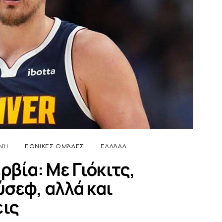
ΝΉ
ΕΘΝΙΚΈΣ ΟΜΆΔΕΣ
ΕΛΛΆΔΑ
ρβία: Με Γιόκιτς,
σεφ, αλλά και
εις