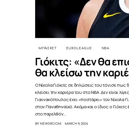
ΜΠΆΣΚΕΤ
EUROLEAGUE
NBA
Γιόκιτς: «Δεν θα ε
θα κλείσω την καρι
Ο Νίκολα Γιόκιτς σε δηλώσεις του τόνισε πως 
κλείσει την καριέρα του στο ΝΒΑ. Δεν είναι λίγ
Γιαννακόπουλος έχει «ποστάρει» τον Νίκολα Γι
στον Παναθηναϊκό. Ακόμα και ο ίδιος ο Γιόκιτς 
στο παρελθόν…
BY
NEWSROOM
MARCH 9, 2026