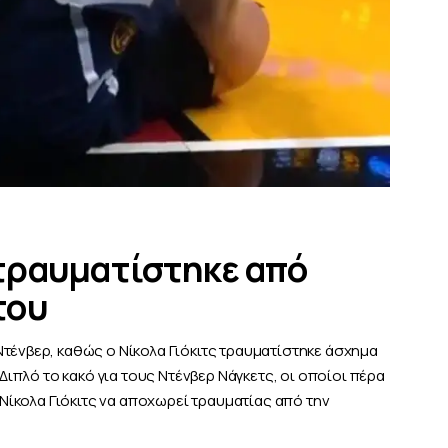
 τραυματίστηκε από
του
τένβερ, καθώς ο Νίκολα Γιόκιτς τραυματίστηκε άσχημα
 Διπλό το κακό για τους Ντένβερ Νάγκετς, οι οποίοι πέρα
ν Νίκολα Γιόκιτς να αποχωρεί τραυματίας από την