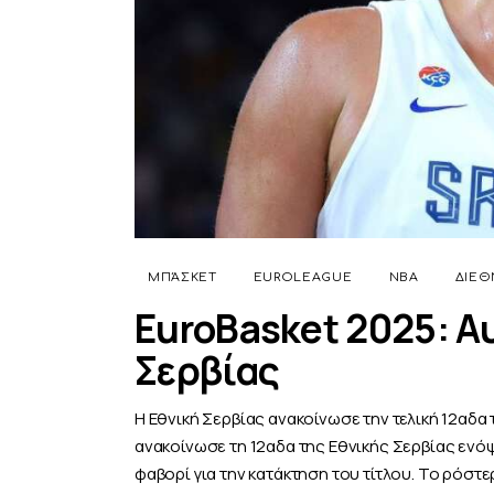
ΜΠΆΣΚΕΤ
EUROLEAGUE
NBA
ΔΙΕΘ
EuroBasket 2025: Αυ
Σερβίας
Η Εθνική Σερβίας ανακοίνωσε την τελική 12αδα 
ανακοίνωσε τη 12αδα της Εθνικής Σερβίας ενόψ
φαβορί για την κατάκτηση του τίτλου. Το ρόστ