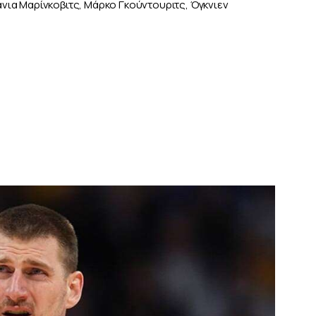
Βάνια Μαρίνκοβιτς, Μάρκο Γκούντουριτς, Όγκνιεν