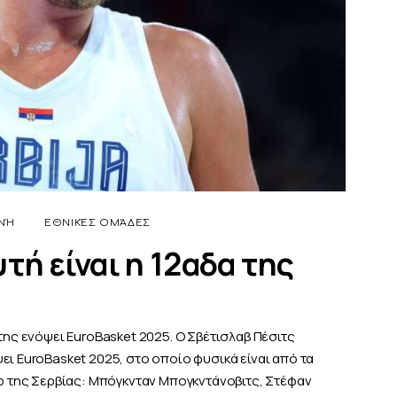
ΝΉ
ΕΘΝΙΚΈΣ ΟΜΆΔΕΣ
τή είναι η 12αδα της
της ενόψει EuroBasket 2025. Ο Σβέτισλαβ Πέσιτς
ει EuroBasket 2025, στο οποίο φυσικά είναι από τα
ερ της Σερβίας: Μπόγκνταν Μπογκντάνοβιτς, Στέφαν