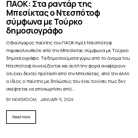
ΠΑΟΚ: Στα ραντάρ της
Μπεσίκτας ο Ντεσπότοφ
ΑΦΙΕΡΩΜΑΤΑ
σύμφωνα με Τούρκο
δημοσιογράφο
MEET THE TEAM
Ο Βούλγαρος παίχτης του ΠΑΟΚ Κιρίλ Ντεσπότοφ
παρακολουθείτε από την Μπεσίκτας σύμφωνα με Τούρκο
δημοσιογράφο. Τα δημοσιεύματα γύρω από το όνομα του
Ντεσπότοφ συνεχίζονται και αυτή την φορά αναφέρουν
ότι έχει δεχτεί πρόταση από την Μπεσίκτας, από την άλλη
ο ίδιος ο παίχτης με δηλώσεις του έχει τονίσει πως δεν
σκέφτεται να αποχωρήσει από…
BY
NEWSROOM
JANUARY 11, 2026
Read more