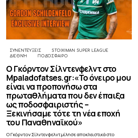
ΣΥΝΕΝΤΕΎΞΕΙΣ
STOIXIMAN SUPER LEAGUE
ΔΙΕΘΝΉ
ΠΟΔΌΣΦΑΙΡΟ
Ο Γκόρντον Σίλντενφελντ στο
Mpaladofatses.gr:«Το όνειρο μου
είναι να προπονήσω στα
πρωταθλήματα που δεν έπαιξα
ως ποδοσφαιριστής –
Ξεκινήσαμε τότε τη νέα εποχή
του Παναθηναϊκού»
Ο Γκόρντον Σίλντενφελντ μίλησε αποκλειστικά στο