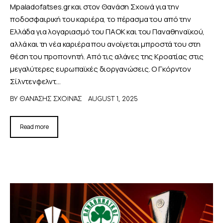
Mpaladofatses.gr και στον Θανάση Σχοινά για την
ποδοσφαιρική του καριέρα, το πέρασμα του από την
Ελλάδα για λογαριασμό του ΠΑΟΚ και του Παναθηναϊκού,
αλλά και τη νέα καριέρα που ανοίγεται μπροστά του στη
θέση του προπονητή. Από τις αλάνες της Κροατίας στις
μεγαλύτερες ευρωπαϊκές διοργανώσεις. Ο Γκόρντον
Σίλντενφελντ…
BY
ΘΑΝΆΣΗΣ ΣΧΟΙΝΆΣ
AUGUST 1, 2025
Read more