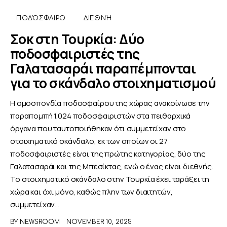
ΠΟΔΌΣΦΑΙΡΟ
ΔΙΕΘΝΉ
Σοκ στη Τουρκία: Δύο
ποδοσφαιριστές της
Γαλατασαράι παραπέμπονται
για το σκάνδαλο στοιχηματισμού
Η ομοσπονδία ποδοσφαίρου της χώρας ανακοίνωσε την
παραπομπή 1.024 ποδοσφαιριστών στα πειθαρχικά
όργανα που ταυτοποιήθηκαν ότι συμμετείχαν στο
στοιχηματικό σκάνδαλο, εκ των οποίων οι 27
ποδοσφαιριστές είναι της πρώτης κατηγορίας, δύο της
Γαλατασαράι και της Μπεσίκτας, ενώ ο ένας είναι διεθνής.
Το στοιχηματικό σκάνδαλο στην Τουρκία έχει ταράξει τη
χώρα και όχι μόνο, καθώς πλην των διαιτητών,
συμμετείχαν…
BY
NEWSROOM
NOVEMBER 10, 2025