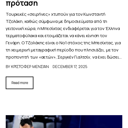
πρόταση
Τουρκικές «σειρήνες» χτυπούν για τον Κωνσταντή
Τζολάκη, καθώς σύμφωνα με δημοσιεύματα από τη
γειτονική χώρα, η Μπεσίκτας ενδιαφέρεται για τον Έλληνα
τερματοφύλακα και ετοιμάζεται να κάνει κίνηση τον
Γενάρη. Ο Τζολάκης είναι ο Νο1 στόχος της Μπεσίκτας, για
τη χειμερινή μεταγραφική περίοδο που πλησιάζει, με τον
προπονητή των «αετών», Σεργκέν Γιαλτσίν, να έχει δώσει…
BY
ΚΡΊΣΤΟΦΕΡ ΜΕΝΣΙΆΝ
DECEMBER 17, 2025
Read more