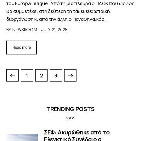
του Europa League . Από τη μία πλευρά ο ΠΑΟΚ που ως 3ος
θα συμμετέχει στη δεύτερη τη τάξει ευρωπαϊκή
διοργάνωση κι από την άλλη ο Παναθηναϊκός ,…
BY
NEWSROOM
JULY 21, 2025
Read more
1
>
2
3
TRENDING POSTS
ΣΕΦ: Ακυρώθηκε από το
Ελεγκτικό Συνέδριο ο