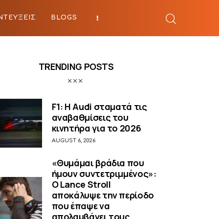
ΝΤΕΥΞΕΙΣ
BLOGS
BEYOND SPORTS
TRENDING POSTS
F1: Η Audi σταματά τις
αναβαθμίσεις του
κινητήρα για το 2026
AUGUST 6, 2026
«Θυμάμαι βράδια που
ήμουν συντετριμμένος»:
O Lance Stroll
αποκάλυψε την περίοδο
που έπαψε να
απολαμβάνει τους