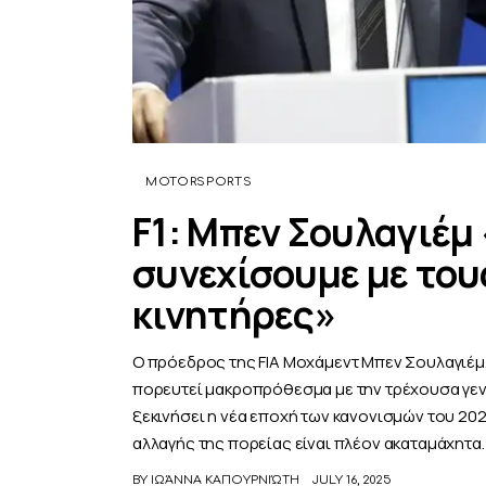
MOTORSPORTS
F1: Μπεν Σουλαγιέμ
συνεχίσουμε με του
κινητήρες»
Ο πρόεδρος της FIA Μοχάμεντ Μπεν Σουλαγιέμ, 
πορευτεί μακροπρόθεσμα με την τρέχουσα γενι
ξεκινήσει η νέα εποχή των κανονισμών του 202
αλλαγής της πορείας είναι πλέον ακαταμάχητα. 
BY
ΙΩΆΝΝΑ ΚΑΠΟΥΡΝΙΏΤΗ
JULY 16, 2025