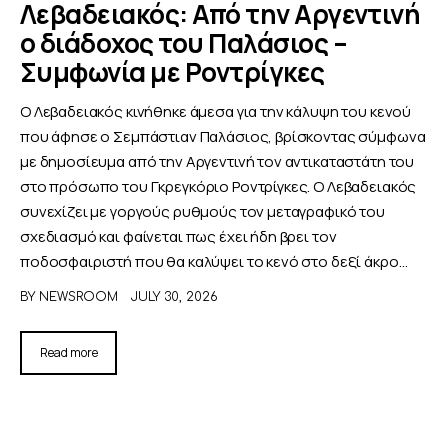
Λεβαδειακός: Από την Αργεντινή
ο διάδοχος του Παλάσιος –
ΑΦΙΕΡΩΜΑΤΑ
Συμφωνία με Ροντρίγκες
MEET THE TEAM
Ο Λεβαδειακός κινήθηκε άμεσα για την κάλυψη του κενού
που άφησε ο Σεμπάστιαν Παλάσιος, βρίσκοντας σύμφωνα
με δημοσίευμα από την Αργεντινή τον αντικαταστάτη του
στο πρόσωπο του Γκρεγκόριο Ροντρίγκες. Ο Λεβαδειακός
συνεχίζει με γοργούς ρυθμούς τον μεταγραφικό του
σχεδιασμό και φαίνεται πως έχει ήδη βρει τον
ποδοσφαιριστή που θα καλύψει το κενό στο δεξί άκρο…
BY
NEWSROOM
JULY 30, 2026
Read more