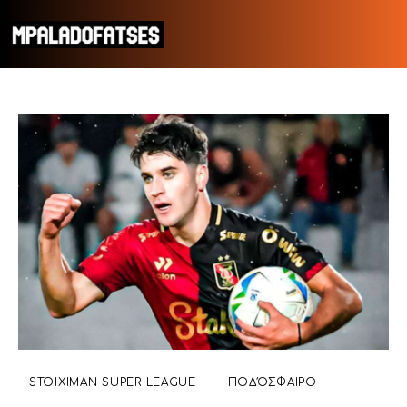
ΜΟΥΝΤΙΑΛ 2026
ΠΟΔΟΣΦΑΙΡΟ
ΜΠΑΣΚΕΤ
ΣΠΟΡ
ΣΥΝΕΝΤΕΥΞΕΙΣ
BLOGS
STOIXIMAN SUPER LEAGUE
ΠΟΔΌΣΦΑΙΡΟ
BEYOND SPORTS