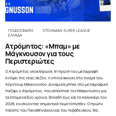
ΠΟΔΌΣΦΑΙΡΟ
STOIXIMAN SUPER LEAGUE
ΕΛΛΆΔΑ
Ατρόμητος: «Μπαμ» με
Μάγκνουσον για τους
Περιστεριώτες
Ο Ατρόμητος ολοκλήρωσε τη πρώτη του μεταγραφή
ενόψει της νέας σεζόν, η οποία ακούει στο όνομα του
Χόρντουρ Μάγκνουσον. Δυναμικά μπήκε στο μεταγραφικό
παζάρι ο Ατρόμητος, που απέκτησε τον Μάγκνουσον για
τα επόμενα δύο χρόνια, δηλαδή έως και το καλοκαίρι του
2028, ενισχύοντας σημαντικά τα μετόπισθεν. Ο πρώην
παίκτης του Παναθηναϊκού και του Λεβαδειακού, θα…