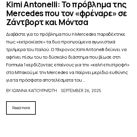
Kimi Antonelli: Το πρόβλημα της
Mercedes που τον «φρέναρε» σε
ΑΦΙΕΡΩΜΑΤΑ
Ζάντβορτ και Μόντσα
MEET THE TEAM
Διαβάστε για το πρόβλημα που η Mercedes παραδέχτηκε
πως «εκτροχίασε» τα δυο προηγούμενα αγωνιστικά
τριήμερα του Ιταλού. Ο 19χρονος Kimi Antonelli δείχνει να
αφήνει πίσω του το δύσκολο διάστημα που βίωσε στη
Formula 1 κερδίζοντας επαίνους για την «καλή επιστροφή»
στο Μπακού με την Mercedes να παίρνει μερίδιο ευθύνης
για τα πρόσφατα αποτελέσματα του.…
BY
ΙΩΆΝΝΑ ΚΑΠΟΥΡΝΙΏΤΗ
SEPTEMBER 26, 2025
Read more