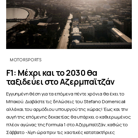
MOTORSPORTS
F1: Μέχρι και το 2030 θα
ταξιδεύει στο Αζερμπαϊτζάν
Εγγυημένη θέση για τα επόμενα πέντε χρόνια θα έχει το
Μπακού. Διαβάστε τις δηλώσεις του Stefano Domenicali
αλλά και του αρμόδιου υπουργού της χώρας! Έως και την
αυγή της επόμενης δεκαετίας θα υπάρχει ο καθιερωμένος
πλέον αγώνας της Formula 1 στο Αζερμπαϊτζάν, καθώς το
Σάββατο -λίγη ώρα πριν τις χαοτικές κατατακτήριες