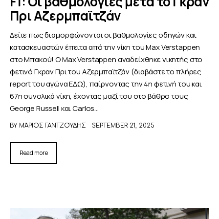
F1: Οι βαθμολογίες μετά το Γκραν
Πρι Αζερμπαϊτζάν
Δείτε πως διαμορφώνονται οι βαθμολογίες οδηγών και
κατασκευαστών έπειτα από την νίκη του Max Verstappen
στο Μπακού! Ο Max Verstappen αναδείχθηκε νικητής στο
φετινό Γκραν Πρι του Αζερμπαϊτζάν (διαβάστε το πλήρες
report του αγώνα ΕΔΩ), παίρνοντας την 4η φετινή του και
67η συνολικά νίκη, έχοντας μαζί του στο βάθρο τους
George Russell και Carlos…
BY
ΜΆΡΙΟΣ ΓΑΝΤΖΟΎΔΗΣ
SEPTEMBER 21, 2025
Read more