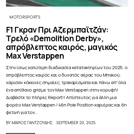
MOTORSPORTS
F1 Γκραν Πρι Αζερμπαϊτζάν:
Τρελό «Demolition Derby»,
απρόβλεπτος καιρός, μαγικός
Max Verstappen
Στην ίσως καλύτερη διαδικασία κατατακτηρίων του 2025, ο
απρόβλεπτος καιρός και ο δυνατός αέρας του Μπακού,
χάρισαν κόκκινες σημαίες, τρακαρίσματα και πάνω απ' όλα
ένα απίθανο grid με τον Max Verstappen στην κορυφή!
Διαβάστε το πλήρες Report!! Απίστευτος για άλλη μια
φορά ο Max Verstappen ! 46η Pole Position καριέρας και 6η
φετινή για τον…
BY
ΜΆΡΙΟΣ ΓΑΝΤΖΟΎΔΗΣ
SEPTEMBER 20, 2025