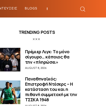
ΝΤΕΥΞΕΙΣ
BLOGS
BEYOND SPORTS
TRENDING POSTS
Πρέμιερ Λιγκ: Το μόνο
σίγουρο… κάποιος θα
την «πληρώσει»
AUGUST 8, 2026
Παναθηναϊκός:
Επιστροφή Ντέσερς – Η
κατάσταση του και η
πιθανή συμμετοχή με την
ΤΣΣΚΑ 1948
AUGUST 8, 2026