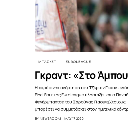
ΜΠΆΣΚΕΤ
EUROLEAGUE
Γκραντ: «Στο Άμπο
Η «πράσινη» ανάρτηση του Τζέριαν Γκραντ ενόψ
Final Four της Euroleague πλησιάζει και ο Παν
Φενέρμπαχτσε του Σαρούνας Γιασικεβίτσιους. Τ
μπορέσει να συμμετάσχει στον ημιτελικό κόντ
BY
NEWSROOM
MAY 17, 2025