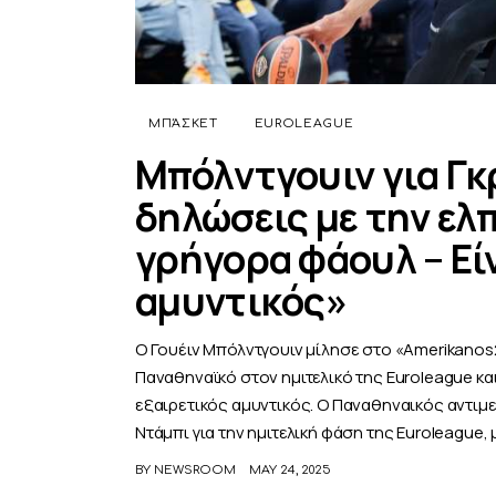
ΜΠΆΣΚΕΤ
EUROLEAGUE
Μπόλντγουιν για Γκ
δηλώσεις με την ελπ
γρήγορα φάουλ – Εί
αμυντικός»
Ο Γουέιν Μπόλντγουιν μίλησε στο «Amerikanos2
Παναθηναϊκό στον ημιτελικό της Euroleague κα
εξαιρετικός αμυντικός. Ο Παναθηναικός αντιμ
Ντάμπι για την ημιτελική φάση της Euroleague,
BY
NEWSROOM
MAY 24, 2025