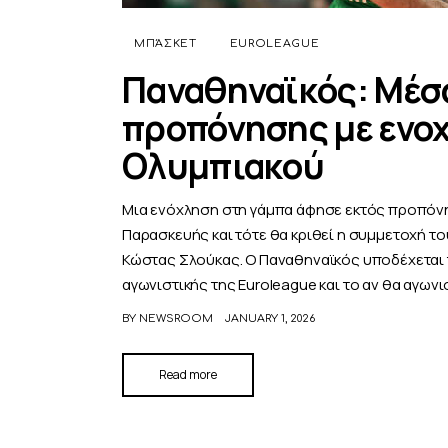
ΜΠΆΣΚΕΤ
EUROLEAGUE
Παναθηναϊκός: Μέσα
προπόνησης με ενοχ
Ολυμπιακού
Μια ενόχληση στη γάμπα άφησε εκτός προπόνη
Παρασκευής και τότε θα κριθεί η συμμετοχή το
Κώστας Σλούκας. Ο Παναθηναϊκός υποδέχεται 
αγωνιστικής της Euroleague και το αν θα αγωνι
BY
NEWSROOM
JANUARY 1, 2026
Read more