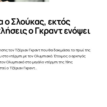
 ο Σλούκας, εκτός
λήσεις ο Γκραντ ενόψει
σης τον Τζέριαν Γκραντ που θα δοκιμάσει το πρωί της
υ στο ντέρμπι με τον Ολυμπιακό. Έτοιμος ο αρχηγός
τον Ολυμπιακό στο μεγάλο ντέρμπι της 19ης
στεί ο Τζέριαν Γκραντ…