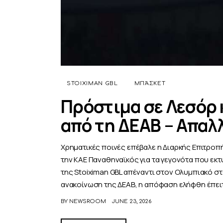
STOIXIMAN GBL
ΜΠΆΣΚΕΤ
Πρόστιμα σε Λεσόρ 
από τη ΔΕΑΒ – Απαλ
Χρηματικές ποινές επέβαλε η Διαρκής Επιτροπή
την ΚΑΕ Παναθηναϊκός για τα γεγονότα που εκ
της Stoiximan GBL απέναντι στον Ολυμπιακό στ
ανακοίνωση της ΔΕΑΒ, η απόφαση ελήφθη έπει
BY
NEWSROOM
JUNE 23, 2026