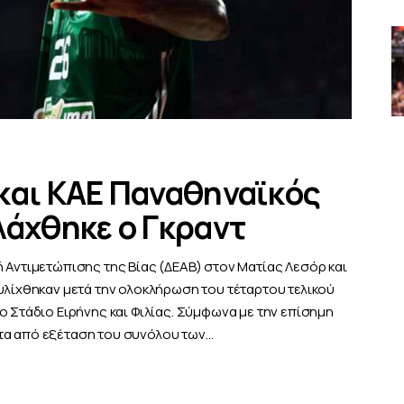
και ΚΑΕ Παναθηναϊκός
λάχθηκε ο Γκραντ
 Αντιμετώπισης της Βίας (ΔΕΑΒ) στον Ματίας Λεσόρ και
τυλίχθηκαν μετά την ολοκλήρωση του τέταρτου τελικού
ο Στάδιο Ειρήνης και Φιλίας. Σύμφωνα με την επίσημη
τα από εξέταση του συνόλου των…