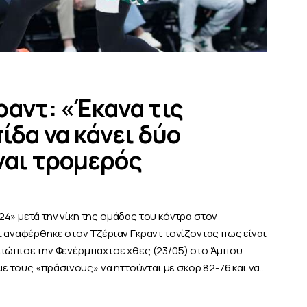
ραντ: «Έκανα τις
ίδα να κάνει δύο
ναι τρομερός
4» μετά την νίκη της ομάδας του κόντρα στον
ι αναφέρθηκε στον Τζέριαν Γκραντ τονίζοντας πως είναι
ετώπισε την Φενέρμπαχτσε χθες (23/05) στο Άμπου
 με τους «πράσινους» να ηττούνται με σκορ 82-76 και να…