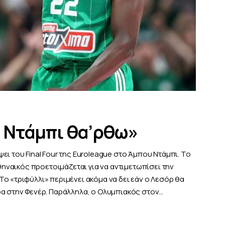
υ Ντάμπι θα’ρθω»
ει του Final Four της Euroleague στο Άμπου Ντάμπι. Το
αθηναικός προετοιμάζεται για να αντιμετωπίσει την
ο «τριφύλλι» περιμένει ακόμα να δει εάν ο Λεσόρ θα
ρα στην Φενέρ. Παράλληλα, ο Ολυμπιακός στον…