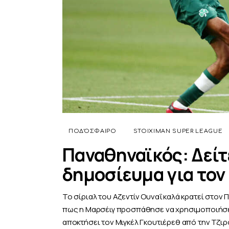
ΠΟΔΌΣΦΑΙΡΟ
STOIXIMAN SUPER LEAGUE
Παναθηναϊκός: Δείτ
δημοσίευμα για τον
Το σίριαλ του Αζεντίν Ουναΐ καλά κρατεί στον
πως η Μαρσέιγ προσπάθησε να χρησιμοποιήσει
αποκτήσει τον Μιγκέλ Γκουτιέρεθ από την Τζι