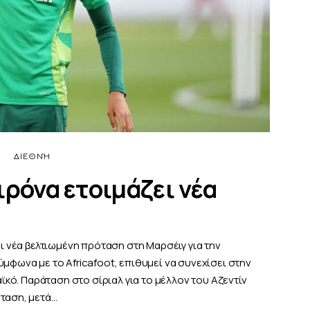
ΔΙΕΘΝΉ
ιρόνα ετοιμάζει νέα
ει νέα βελτιωμένη πρόταση στη Μαρσέιγ για την
ύμφωνα με το Africafoot, επιθυμεί να συνεχίσει στην
αϊκό. Παράταση στο σίριαλ για το μέλλον του Αζεντίν
όταση, μετά…