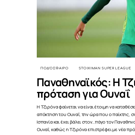
ΠΟΔΌΣΦΑΙΡΟ
STOIXIMAN SUPER LEAGUE
Παναθηναϊκός: Η Τζ
πρόταση για Ουναΐ
Η Τζιρόνα φαίνεται να είναι έτοιμη να καταθέσ
απόκτηση του Ουναΐ, την ώρα που ο παίκτης, σ
Ισπανία και έχει βάλει στον...πάγο τον Παναθην
Ουναΐ, καθώς η Τζιρόνα επιστρέφει με νέα πρ