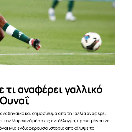
ε τι αναφέρει γαλλικό
 Ουναΐ
 Παναθηναϊκό και δημοσίευμα από τη Γαλλία αναφέρει
 τον Μαροκινό μέσο ως αντάλλαγμα, προκειμένου να
ρόνα! Μία ενδιαφέρουσα ιστορία αποκάλυψε το