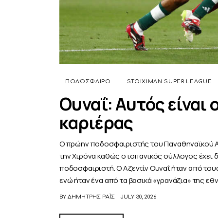
ΠΟΔΌΣΦΑΙΡΟ
STOIXIMAN SUPER LEAGUE
Ουναΐ: Αυτός είναι 
καριέρας
Ο πρώην ποδοσφαιριστής του Παναθηναϊκού Αζ
την Χιρόνα καθώς ο ισπανικός σύλλογος έχει 
ποδοσφαιριστή. Ο Αζεντίν Ουναΐ ήταν από τους
ενώ ήταν ένα από τα βασικά «γρανάζια» της ε
BY
ΔΗΜΉΤΡΗΣ ΡΑΪ́Σ
JULY 30, 2026