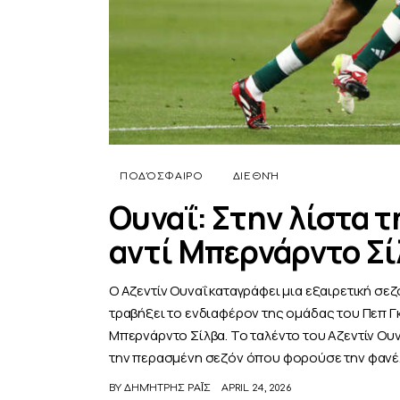
ΠΟΔΌΣΦΑΙΡΟ
ΔΙΕΘΝΉ
Ουναΐ: Στην λίστα τ
αντί Μπερνάρντο Σ
Ο Αζεντίν Ουναΐ καταγράφει μια εξαιρετική σεζό
τραβήξει το ενδιαφέρον της ομάδας του Πεπ Γ
Μπερνάρντο Σίλβα. Το ταλέντο του Αζεντίν Ουν
την περασμένη σεζόν όπου φορούσε την φανέ
BY
ΔΗΜΉΤΡΗΣ ΡΑΪ́Σ
APRIL 24, 2026