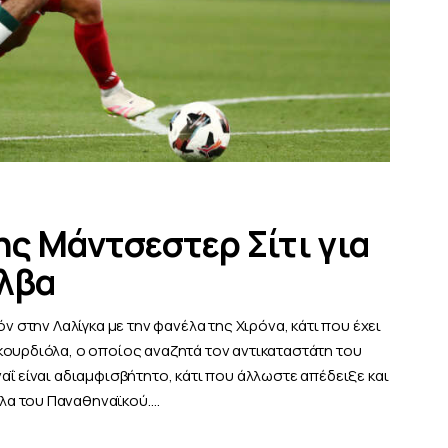
ης Μάντσεστερ Σίτι για
ίλβα
ν στην Λαλίγκα με την φανέλα της Χιρόνα, κάτι που έχει
κουρδιόλα, ο οποίος αναζητά τον αντικαταστάτη του
αΐ είναι αδιαμφισβήτητο, κάτι που άλλωστε απέδειξε και
λα του Παναθηναϊκού.…