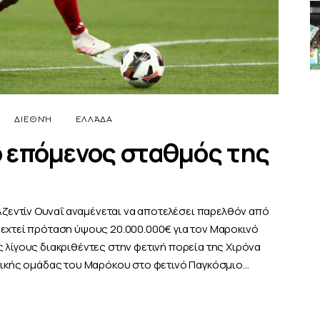
ΔΙΕΘΝΉ
ΕΛΛΆΔΑ
ο επόμενος σταθμός της
εντίν Ουναΐ αναμένεται να αποτελέσει παρελθόν από
δεχτεί πρόταση ύψους 20.000.000€ για τον Μαροκινό
 λίγους διακριθέντες στην φετινή πορεία της Χιρόνα
θνικής ομάδας του Μαρόκου στο φετινό Παγκόσμιο…