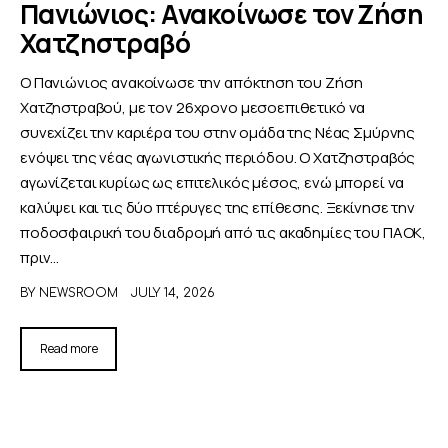
Πανιώνιος: Ανακοίνωσε τον Ζήση
Χατζηστραβό
ΑΦΙΕΡΩΜΑΤΑ
Ο Πανιώνιος ανακοίνωσε την απόκτηση του Ζήση
MEET THE TEAM
Χατζηστραβού, με τον 26χρονο μεσοεπιθετικό να
συνεχίζει την καριέρα του στην ομάδα της Νέας Σμύρνης
ενόψει της νέας αγωνιστικής περιόδου. Ο Χατζηστραβός
αγωνίζεται κυρίως ως επιτελικός μέσος, ενώ μπορεί να
καλύψει και τις δύο πτέρυγες της επίθεσης. Ξεκίνησε την
ποδοσφαιρική του διαδρομή από τις ακαδημίες του ΠΑΟΚ,
πριν…
BY
NEWSROOM
JULY 14, 2026
Read more