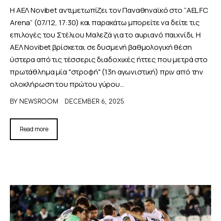
Η ΑΕΛ Novibet αντιμετωπίζει τον Παναθηναϊκό στο “AEL FC
Arena” (07/12, 17:30) και παρακάτω μπορείτε να δείτε τις
επιλογές του Στέλιου Μαλεζά για το αυριανό παιχνίδι. Η
ΑΕΛ Novibet βρίσκεται σε δυσμενή βαθμολογική θέση
ύστερα από τις τέσσερις διαδοχικές ήττες που μετρά στο
πρωτάθλημα μία "στροφή" (13η αγωνιστική) πριν από την
ολοκλήρωση του πρώτου γύρου…
BY
NEWSROOM
DECEMBER 6, 2025
Read more