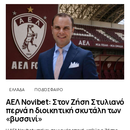
ΕΛΛΆΔΑ
ΠΟΔΌΣΦΑΙΡΟ
ΑΕΛ Novibet: Στον Ζήση Στυλιανό
περνά η διοικητική σκυτάλη των
«βυσσινί»
Η ΑΕΛ Novibet μπαίνει σε μια νέα εποχή, καθώς ο Ζήσης