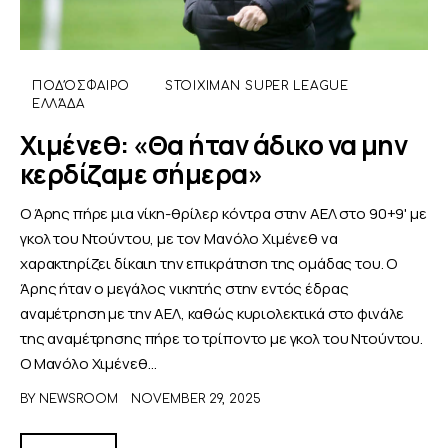
ΠΟΔΌΣΦΑΙΡΟ
STOIXIMAN SUPER LEAGUE
ΕΛΛΆΔΑ
Χιμένεθ: «Θα ήταν άδικο να μην
κερδίζαμε σήμερα»
Ο Άρης πήρε μια νίκη-θρίλερ κόντρα στην ΑΕΛ στο 90+9' με
γκολ του Ντούντου, με τον Μανόλο Χιμένεθ να
χαρακτηρίζει δίκαιη την επικράτηση της ομάδας του. Ο
Άρης ήταν ο μεγάλος νικητής στην εντός έδρας
αναμέτρηση με την ΑΕΛ, καθώς κυριολεκτικά στο φινάλε
της αναμέτρησης πήρε το τρίποντο με γκολ του Ντούντου.
Ο Μανόλο Χιμένεθ…
BY
NEWSROOM
NOVEMBER 29, 2025