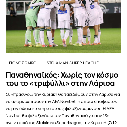
ΠΟΔΌΣΦΑΙΡΟ
STOIXIMAN SUPER LEAGUE
Παναθηναϊκός: Χωρίς τον κόσμο
του το «τριφύλλι» στην Λάρισα
Οι «πράσινοι» την Κυριακή θα ταξιδέψουν στην Λάρισα για
να αντιμετωπίσουν την ΑΕΛ Novibet, η οποία απόφάσισε
να μην δώσει εισιτήρια στους φιλοξενούμενους. Η ΑΕΛ
Novibet θα φιλοξενήσει τον Παναθηναϊκό για την 13η
αγωνιστική της Stoiximan Superleague, την Κυριακή (7/12,