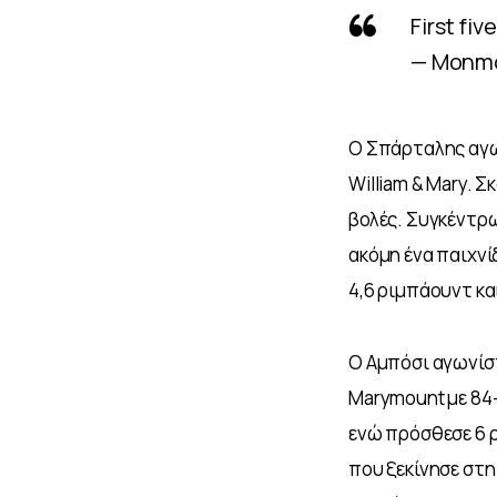
First five
— Monmo
Ο Σπάρταλης αγων
William & Mary. Σ
βολές. Συγκέντρωσ
ακόμη ένα παιχνί
4,6 ριμπάουντ κα
Ο Αμπόσι αγωνίστ
Marymount με 84-
ενώ πρόσθεσε 6 ρ
που ξεκίνησε στη