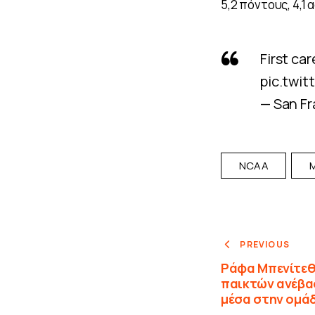
5,2 πόντους, 4,1 
First car
pic.twi
— San F
NCAA
PREVIOUS
Ράφα Μπενίτεθ
παικτών ανέβα
μέσα στην ομά