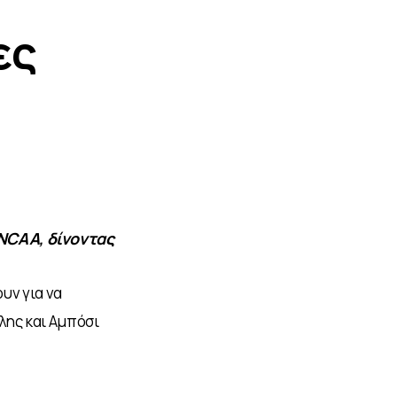
ες
 NCAA, δίνοντας
υν για να 
ης και Αμπόσι 