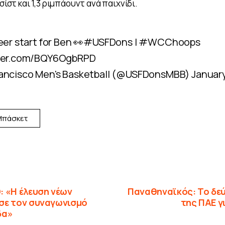
ασίστ και 1,3 ριμπάουντ ανά παιχνίδι.
eer start for Ben 👀
#USFDons
|
#WCChoops
tter.com/BQY6OgbRPD
rancisco Men's Basketball (@USFDonsMBB)
January
Μπάσκετ
: «Η έλευση νέων
Παναθηναϊκός: Το δεύ
σε τον συναγωνισμό
της ΠΑΕ γ
δα»