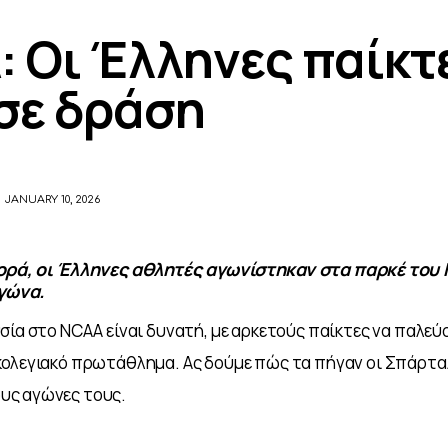
 Οι Έλληνες παίκτ
σε δράση
JANUARY 10, 2026
φορά, οι Έλληνες αθλητές αγωνίστηκαν στα παρκέ του
γώνα.
σία στο NCAA είναι δυνατή, με αρκετούς παίκτες να παλεύο
κολεγιακό πρωτάθλημα. Ας δούμε πώς τα πήγαν οι Σπάρταλ
υς αγώνες τους.