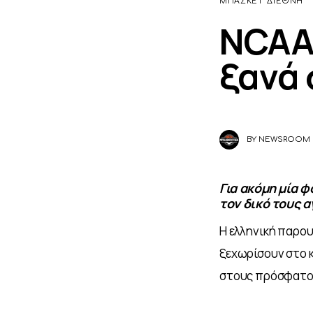
ΜΠΆΣΚΕΤ
ΔΙΕΘΝΉ
NCAA:
ξανά 
BY
NEWSROOM
Για ακόμη μία 
τον δικό τους α
Η ελληνική παρου
ξεχωρίσουν στο 
στους πρόσφατο