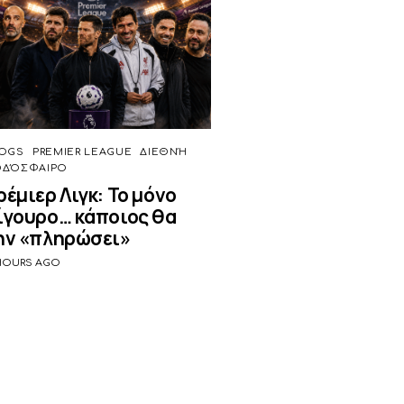
OGS
PREMIER LEAGUE
ΔΙΕΘΝΉ
ΟΔΌΣΦΑΙΡΟ
ρέμιερ Λιγκ: Το μόνο
ίγουρο… κάποιος θα
ην «πληρώσει»
 HOURS AGO