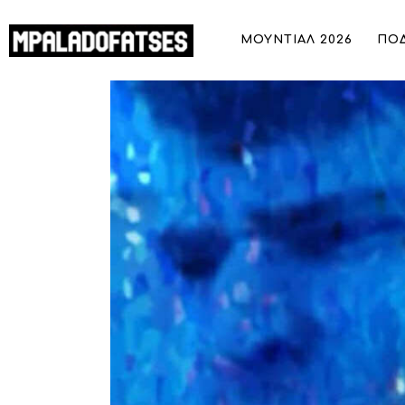
ΜΟΥΝΤΙΑΛ 2026
ΜΟΥΝΤΙΑΛ 2026
ΠΟ
ΠΟΔΟΣΦΑΙΡΟ
NCAA: Οι Έλληνες παίκτες ξανά σε δ
ΜΠΑΣΚΕΤ
ΣΠΟΡ
ΣΥΝΕΝΤΕΥΞΕΙΣ
BLOGS
BEYOND SPORTS
ΑΦΙΕΡΩΜΑΤΑ
MEET THE TEAM