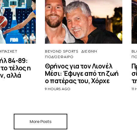
ΜΠΆΣΚΕΤ
BEYOND SPORTS
ΔΙΕΘΝΉ
BL
ΠΟΔΌΣΦΑΙΡΟ
Π
ήλ 84-89:
Θρήνος για τον Λιονέλ
Π
το τέλος η
Μέσι: Έφυγε από τη ζωή
σ
ν, αλλά
ο πατέρας του, Χόρχε
τ
9 HOURS AGO
11
More Posts