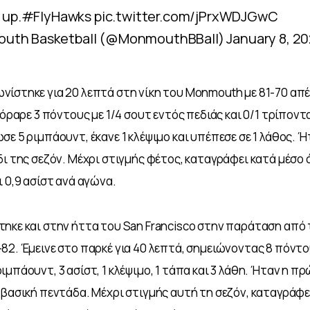
 up.
#FlyHawks
pic.twitter.com/jPrxWDJGwC
uth Basketball (@MonmouthBBall)
January 8, 2
ίστηκε για 20 λεπτά στη νίκη του Monmouth με 81-70 απέ
κόραρε 3 πόντους με 1/4 σουτ εντός πεδιάς και 0/1 τρίποντα,
ε 5 ριμπάουντ, έκανε 1 κλέψιμο και υπέπεσε σε 1 λάθος. Ήτ
δι της σεζόν. Μέχρι στιγμής φέτος, καταγράφει κατά μέσο ό
ι 0,9 ασίστ ανά αγώνα.
ηκε και στην ήττα του San Francisco στην παράταση από τ
82. Έμεινε στο παρκέ για 40 λεπτά, σημειώνοντας 8 πόντου
ιμπάουντ, 3 ασίστ, 1 κλέψιμο, 1 τάπα και 3 λάθη. Ήταν η π
 βασική πεντάδα. Μέχρι στιγμής αυτή τη σεζόν, καταγράφε