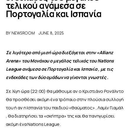
τελικού ανάμεσα σε
Πορτογαλία και Ισπανία
ΑΦΙΕΡΩΜΑΤΑ
MEET THE TEAM
BY
NEWSROOM
JUNE 8, 2025
Σε λιγότερο από μισή ώρα διεξάγεται στην «Allianz 
Arena» του Μονάχου ο μεγάλος τελικός του Nations 
League ανάμεσα σε Πορτογαλία και Ισπανία , με τις 
ενδεκάδες των δύο ομάδων να γίνονται γνωστές .
Σε λίγη ώρα (22:00) θα μάθουμε αν ο Κριστιάνο Ρονάλντο 
θα προσθέσει ακόμη ένα τρόπαιο στην πλούσια συλλογή 
του ή αν η Ισπανία του παιδιού «θαύματος» , Λαμίν Γιαμάλ 
, θα διατηρήσει τα «σκήπτρα» της και θα πανηγυρίσει 
ακόμη ένα Nations League .