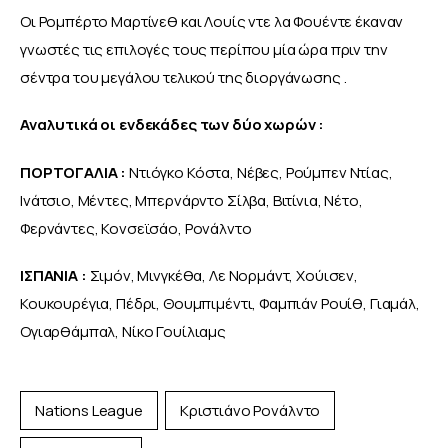
Οι Ρομπέρτο Μαρτίνεθ και Λουίς ντε λα Φουέντε έκαναν 
γνωστές τις επιλογές τους περίπου μία ώρα πριν την 
σέντρα του μεγάλου τελικού της διοργάνωσης .
Αναλυτικά οι ενδεκάδες των δύο χωρών :
ΠΟΡΤΟΓΑΛΙΑ : 
Ντιόγκο Κόστα, Νέβες, Ρούμπεν Ντίας, 
Ινάτσιο, Μέντες, Μπερνάρντο Σίλβα, Βιτίνια, Νέτο, 
Φερνάντες, Κονσεϊσάο, Ρονάλντο
ΙΣΠΑΝΙΑ :
 Σιμόν, Μινγκέθα, Λε Νορμάντ, Χούισεν, 
Κουκουρέγια, Πέδρι, Θουμπιμέντι, Φαμπιάν Ρουίθ, Γιαμάλ, 
Ογιαρθάμπαλ, Νίκο Γουίλιαμς
Nations League
Κριστιάνο Ρονάλντο