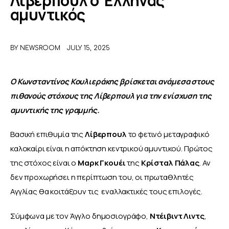
Λίβερπουλ ο Έλληνας
αμυντικός
ΑΦΙΕΡΩΜΑΤΑ
BY
NEWSROOM
JULY 15, 2025
MEET THE TEAM
Ο Κωνσταντίνος Κουλιεράκης βρίσκεται ανάμεσα στους 
πιθανούς στόχους της Λίβερπουλ για την ενίσχυση της 
αμυντικής της γραμμής.
Βασική επιθυμία της 
Λίβερπουλ 
το φετινό μεταγραφικό 
καλοκαίρι είναι η απόκτηση κεντρικού αμυντικού. Πρώτος 
της στόχος είναι ο
 Μαρκ Γκουέι
 της 
Κρίσταλ Πάλας
. Αν 
δεν προχωρήσει η περίπτωση του, οι πρωταθλητές 
Αγγλίας θα κοιτάξουν τις  εναλλακτικές τους επιλογές.
Σύμφωνα με τον Άγγλο δημοσιογράφο, 
Ντέιβιντ Λιντς
, 