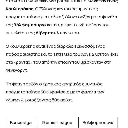
στη λίστα των «Κόκκινων» βρίσκεται και ο 
Κωνσταντίνος 
Κουλιεράκης
. Ο Έλληνας κεντρικός αμυντικός 
πραγματοποίησε μια πολύ αξιόλογη σεζόν με τη φανέλα 
της 
Βόλφσμπουργκ
 και έστρεψε το ενδιαφέρον του 
επιτελείου της
 Λίβερπουλ
 πάνω του.
Ο Κουλιεράκης είναι ένας διαρκώς εξελισσόμενος 
ποδοσφαιριστής και το επιτελείο του Άρνε Σλοτ τον έχει 
στα «ραντάρ» του από την εποχή που βρίσκονταν στη 
Φέγενορντ.
Τη φετινή σεζόν ο Κρητικός κεντρικός αμυντικός 
πραγματοποίησε 30 εμφανίσεις με τη φανέλα των 
«Λύκων», μοιράζοντας δύο ασίστ.
Bundesliga
Premier League
Βόλφσμπουργκ