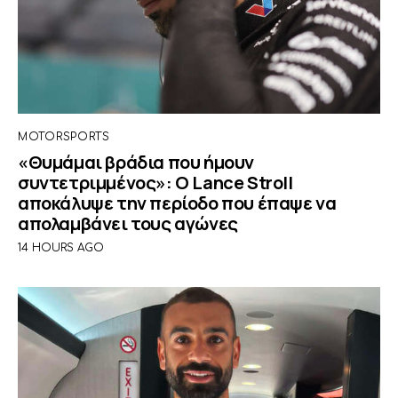
MOTORSPORTS
«Θυμάμαι βράδια που ήμουν
συντετριμμένος»: O Lance Stroll
αποκάλυψε την περίοδο που έπαψε να
απολαμβάνει τους αγώνες
14 HOURS AGO