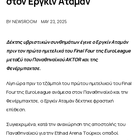
στον Εργκίν Αταμάν
ΑΦΙΕΡΩΜΑΤΑ
BY
NEWSROOM
MAY 23, 2025
MEET THE TEAM
Δέκτης υβριστικών συνθημάτων έγινε ο Εργκίν Αταμάν 
πριν τον πρώτο ημιτελικό του Final Four της EuroLeague 
μεταξύ του Παναθηναϊκού AKTOR και της  
Φενέρμπαχτσε.
Λίγη ώρα πριν το τζάμπολ του πρώτου ημιτελικού του Final 
Four της EuroLeague ανάμεσα στον Παναθηναϊκό και την 
Φενέρμπαχτσε, ο Εργκίν Αταμάν δέχτηκε φραστική 
επίθεση.
Συγκεκριμένα, κατά την αναχώρηση της αποστολής του 
Παναθηναϊκού για την Etihad Arena Τούρκοι οπαδοί 