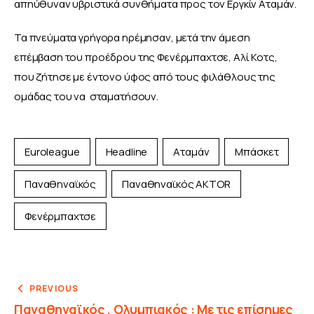
απηύθυναν υβριστικά συνθήματα προς τον Εργκίν Αταμάν. 
Τα πνεύματα γρήγορα ηρέμησαν, μετά την άμεση 
επέμβαση του προέδρου της Φενέρμπαχτσε, Αλί Κοτς, 
που ζήτησε με έντονο ύφος από τους φιλάθλους της 
ομάδας του να  σταματήσουν.
Euroleague
Headline
Αταμάν
Μπάσκετ
Παναθηναϊκός
Παναθηναϊκός AKTOR
Φενέρμπαχτσε
PREVIOUS
Παναθηναϊκός , Ολυμπιακός : Με τις επίσημες