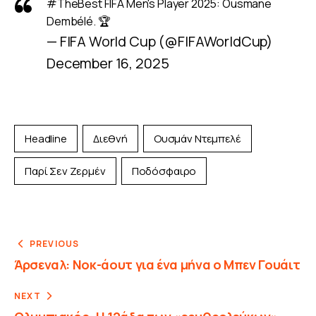
#TheBest
FIFA Men's Player 2025: Ousmane
Dembélé. 🏆
— FIFA World Cup (@FIFAWorldCup)
December 16, 2025
Headline
Διεθνή
Ουσμάν Ντεμπελέ
Παρί Σεν Ζερμέν
Ποδόσφαιρο
PREVIOUS
Άρσεναλ: Νοκ-άουτ για ένα μήνα ο Μπεν Γουάιτ
NEXT