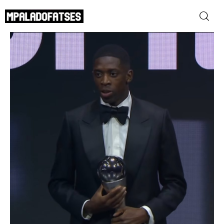
FIFA The Best: Κορυφαίος παίκτης της
χρονιάς ο Ντεμπελέ
SHARE POST
ΜΟΥΝΤΙΑΛ 2026
ΠΟΔΟΣΦΑΙΡΟ
ΜΠΑΣΚΕΤ
ΣΠΟΡ
ΣΥΝΕΝΤΕΥΞΕΙΣ
BLOGS
BEYOND SPORTS