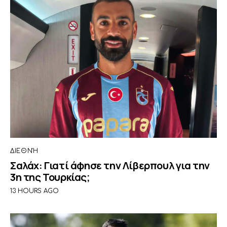
ΔΙΕΘΝΉ
Σαλάχ: Γιατί άφησε την Λίβερπουλ για την
3η της Τουρκίας;
13 HOURS AGO