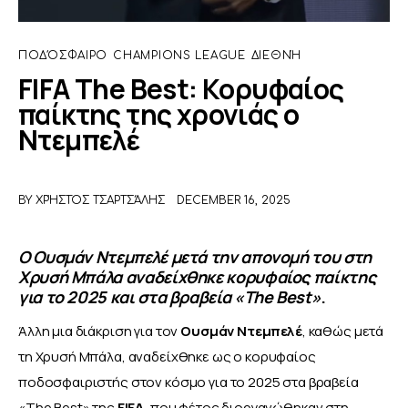
ΑΦΙΕΡΩΜΑΤΑ
ΠΟΔΌΣΦΑΙΡΟ
CHAMPIONS LEAGUE
ΔΙΕΘΝΉ
FIFA The Best: Κορυφαίος
MEET THE TEAM
παίκτης της χρονιάς ο
Ντεμπελέ
BY
ΧΡΉΣΤΟΣ ΤΣΑΡΤΣΆΛΗΣ
DECEMBER 16, 2025
Ο Ουσμάν Ντεμπελέ μετά την απονομή του στη
Χρυσή Μπάλα αναδείχθηκε κορυφαίος παίκτης
για το 2025 και στα βραβεία «The Best»
.
Άλλη μια διάκριση για τον 
Ουσμάν Ντεμπελέ
, καθώς μετά 
τη Χρυσή Μπάλα, αναδείχθηκε ως ο κορυφαίος 
ποδοσφαιριστής στον κόσμο για το 2025 στα βραβεία 
«The Best» της 
FIFA
, που φέτος διοργανώθηκαν στη 