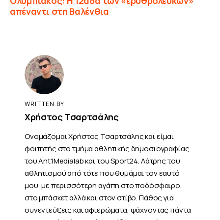
Ολυμπιακός: Η 12άδα των «ερυθρολεύκων»
απέναντι στη Βαλένθια
WRITTEN BY
Χρήστος Τσαρτσάλης
Ονομάζομαι Χρήστος Τσαρτσάλης και είμαι
φοιτητής στο τμήμα αθλητικής δημοσιογραφίας
του Ant1Medialab και του Sport24. Λάτρης του
αθλητισμού από τότε που θυμάμαι τον εαυτό
μου, με περισσότερη αγάπη στο ποδόσφαιρο,
στο μπάσκετ αλλά και στον στίβο. Πάθος για
συνεντεύξεις και αφιερώματα, ψάχνοντας πάντα