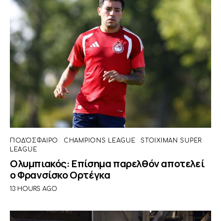
ΠΟΔΌΣΦΑΙΡΟ
CHAMPIONS LEAGUE
STOIXIMAN SUPER
LEAGUE
Ολυμπιακός: Επίσημα παρελθόν αποτελεί
ο Φρανσίσκο Ορτέγκα
13 HOURS AGO