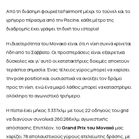
Από τη διάσημη φουρκέτα Fairmont μέχρι το τούνελ και το 
γρήγορο πέρασμα από την Piscine, κάθε μέτρο της 
διαδρομής έχει γράψει τη δική του ιστορία! 
Η ιδιαιτερότητα του Μονακό είναι ότι η νίκη συχνά κρίνεται 
ήδη από το Σάββατο. Οι προσπεράσεις είναι εξαιρετικά 
δύσκολες και γι’ αυτό οι κατατακτήριες δοκιμές αποκτούν 
τεράστια σημασία. Ένας τέλειος γύρος μπορεί να χαρίσει 
την pole position και ουσιαστικά να ανοίξει τον δρόμο 
προς τη νίκη, ενώ ένα μικρό λάθος μπορεί να καταστρέψει 
ολόκληρο το αγωνιστικό τριήμερο.
Η πίστα έχει μήκος 3.337χλμ. με τους 22 οδηγούς του grid 
να διανύουν συνολικά 260.286χλμ. αγωνιστικής 
απόστασης. Επιπλέον, το 
Grand Prix του Μονακό
 μας 
χαρίζει 78 απολαυστικούς γύρους ατελείωτης δράσης, με 