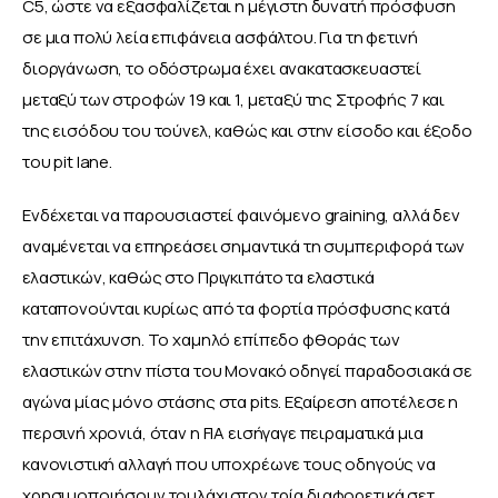
C5, ώστε να εξασφαλίζεται η μέγιστη δυνατή πρόσφυση 
σε μια πολύ λεία επιφάνεια ασφάλτου. Για τη φετινή 
διοργάνωση, το οδόστρωμα έχει ανακατασκευαστεί 
μεταξύ των στροφών 19 και 1, μεταξύ της Στροφής 7 και 
της εισόδου του τούνελ, καθώς και στην είσοδο και έξοδο 
του pit lane. 
Ενδέχεται να παρουσιαστεί φαινόμενο graining, αλλά δεν 
αναμένεται να επηρεάσει σημαντικά τη συμπεριφορά των 
ελαστικών, καθώς στο Πριγκιπάτο τα ελαστικά 
καταπονούνται κυρίως από τα φορτία πρόσφυσης κατά 
την επιτάχυνση. Το χαμηλό επίπεδο φθοράς των 
ελαστικών στην πίστα του Μονακό οδηγεί παραδοσιακά σε 
αγώνα μίας μόνο στάσης στα pits. Εξαίρεση αποτέλεσε η 
περσινή χρονιά, όταν η FIA εισήγαγε πειραματικά μια 
κανονιστική αλλαγή που υποχρέωνε τους οδηγούς να 
χρησιμοποιήσουν τουλάχιστον τρία διαφορετικά σετ 