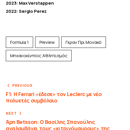
2023: Max Verstappen
2022: Sergio Perez
Formula 1
Preview
Γκραν Πρι Μονακό
Μηχανοκίνητος Αθλητισμός
PREVIOUS
F1: Η Ferrari «έδεσε» τον Leclerc με νέο
πολυετές συμβόλαιο
NEXT
Άρη Betsson: Ο Βασίλης Σπανούλης
αναλαμβάνει τους «κιτρινόμαυρους» της