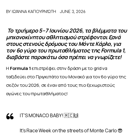
BY
ΙΩΆΝΝΑ ΚΑΠΟΥΡΝΙΏΤΗ
JUNE 3, 2026
ΑΦΙΕΡΩΜΑΤΑ
Το τριήμερο 5–7 Ιουνίου 2026, τα βλέμματα του
MEET THE TEAM
μηχανοκίνητου αθλητισμού στρέφονται ξανά
στους στενούς δρόμους του Μόντε Κάρλο, για
τον 6ο γύρο του πρωταθλήματος της Formula 1,
διαβάστε παρακάτω όσα πρέπει να γνωρίζετε!
Η
 Formula 1
 επιστρέφει στην δράση με το grid να 
ταξιδεύει στο Πριγκιπάτο του Μονακό για τον 6ο γύρο της 
σεζόν του 2026, σε έναν από τους πιο ξεχωριστούς 
αγώνες του πρωταθλήματος! 
IT'S MONACO BABY! 🇲🇨🙌
It's Race Week on the streets of Monte Carlo 😎