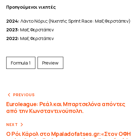
Προηγούμενοι νικητές 
2024:
 Λάντο Νόρις (Νικητής Sprint Race: Μαξ Φερστάπεν)
2023:
 Μαξ Φερστάπεν
2022:
 Μαξ Φερστάπεν
Formula 1
Preview
PREVIOUS
Euroleague: Ρεάλ και Μπαρτσελόνα απόντες
από την Κωνσταντινούπολη.
NEXT
Ο Ρόι Κάρολ στο Mpaladofatses.gr:«Στον ΟΦΗ