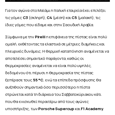
Για τον αγώνα στο Μαϊάμι η Ιταλική εταιρεία έχει επιλέξει 
τις γόμες 
C3 
(σκληρή), 
C4 
(μέση) και 
C5 
(μαλακή), τις 
ίδιες γόμες που είδαμε και στην Σαουδική Αραβία. 
Σύμφωνα με την 
Pirelli
 η επιφάνεια της πίστας είναι πολύ 
ομαλή, εκθέτοντας τα ελαστικά σε μέτριες διαμήκεις και 
πλευρικές δυνάμεις. Η θερμική καταπόνηση αναμένεται να 
αποτελέσει σημαντικό παράγοντα, καθώς οι 
θερμοκρασίες αναμένεται να είναι πολύ υψηλές, 
δεδομένου ότι πέρυσι η θερμοκρασία της πίστας 
ξεπέρασε τους 
55 °C
, ενώ τα επίπεδα πρόσφυσης θα 
αυξηθούν σημαντικά όσο περισσότερο η πίστα 
στρώνεται κατά τη διάρκεια του Σαββατοκύριακου κάτι 
που θα ενισχυθεί περαιτέρω από τους αγώνες 
υποστήριξης, των 
Porsche Supercup
 και 
F1 Academy
.