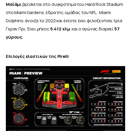
Μαϊάμι
 βρίσκεται στο συγκρότημα του Hard Rock Stadium 
στο Miami Gardens, έδρα της ομάδας του NFL,  Miami 
Dolphins. άνοιξε το 2022 και έκτοτε έχει φιλοξενήσει τρία 
Γκραν Πρι. Έχει μήκος
 5.412 χλμ
. και ο αγώνας διαρκεί 
57 
γύρους
.
Επιλογές ελαστικών της Pirelli 