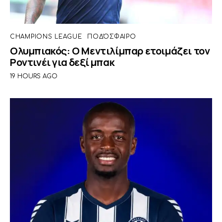
CHAMPIONS LEAGUE
ΠΟΔΌΣΦΑΙΡΟ
Ολυμπιακός: Ο Μεντιλίμπαρ ετοιμάζει τον
Ροντινέι για δεξί μπακ
19 HOURS AGO