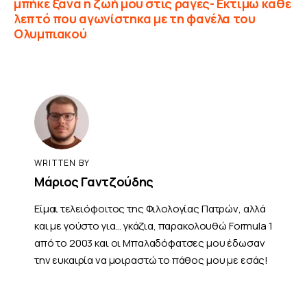
μπήκε ξανά η ζωή μου στις ράγες- Εκτιμώ κάθε
λεπτό που αγωνίστηκα με τη φανέλα του
Ολυμπιακού
WRITTEN BY
Μάριος Γαντζούδης
Είμαι τελειόφοιτος της Φιλολογίας Πατρών, αλλά
και με γούστο για... γκάζια, παρακολουθώ Formula 1
από το 2003 και οι Μπαλαδόφατσες μου έδωσαν
την ευκαιρία να μοιραστώ το πάθος μου με εσάς!