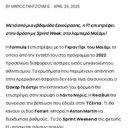
BY
ΜΆΡΙΟΣ ΓΑΝΤΖΟΎΔΗΣ
APRIL 28, 2025
ΑΦΙΕΡΩΜΑΤΑ
Μετά από μια εβδομάδα ξεκούρασης, η F1 επιστρέφει 
MEET THE TEAM
στην δράση με Sprint Week, στο λαμπερό Μαϊάμι!
Η 
Formula 1
 επιστρέφει με το 
Γκραν Πρι του Μαιάμ
ι το 
οποίο από την ένταξή του στο πρόγραμμα το 
2022 
προσελκύει διάφορους αστέρες εκτός μηχανοκίνητου 
αθλητισμού. Τα ερωτήματα που περιμένουν απάντηση 
στην Αμερικάνικη άσφαλτο δεν είναι λίγα. Θα συνεχίσει ο 
Όσκαρ Πιάστρι
 την εκπληκτική του φόρμα ή θα 
επιστρέψει στην κορυφή ο 
Λάντο Νόρις
; Η 
Red Bull 
θα 
συνεχίσει την βελτίωση που έδειξε στην 
Τζέντα
; Τι θα 
κάνουν οι δύο 
Ferrari
; Μπορεί η 
Aston Martin
 να 
διεκδικήσει βαθμούς; Το 2o 
Sprint Weekend
 της φετινής 
F1 υπόσχεται πάντως πολλά!!