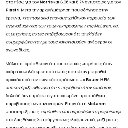
στο πίσω για τον 
Norris 
και 8.96 και 8.74 αντίστοιχα για τον 
Piastri
. Μετά την αρχική μέτρηση που οδήγησε στην 
έρευνα, 
«τα πίσω skid επαναμετρήθηκαν παρουσία των 
αγωνοδικών και των τριών εκπροσώπων της McLaren, και 
οι μετρήσεις αυτές επιβεβαίωσαν ότι τα skid δεν 
συμμορφώνονταν με τους κανονισμούς»
, ανέφεραν οι 
αγωνοδίκες. 
Μάλιστα, πρόσθεσαν ότι «οι σχετικές μετρήσεις ήταν 
ακόμη χαμηλότερες από αυτές που είχαν μετρηθεί 
αρχικά» από τον τεχνικό εκπρόσωπο, 
Jo Bauer.
 Η FIA 
«υποστήριξε σθεναρά ότι η παράβαση ήταν ακούσια»
, 
δηλαδή δεν επρόκειτο για εσκεμμένη προσπάθεια 
παραβίασης των κανονισμών. Είπαν ότι η 
McLaren 
υποστήριξε πως 
«πρόσθετο και απροσδόκητο porpoising»
στο Λας Βέγκας λειτούργησε ως ελαφρυντικό, μαζί με τις 
προηγούμενες αναταράξεις στα δοκιμαστικά – και ότι 
«ο 