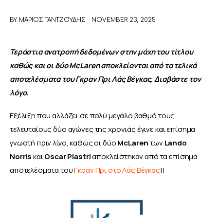
BY
ΜΆΡΙΟΣ ΓΑΝΤΖΟΎΔΗΣ
NOVEMBER 23, 2025
ΑΦΙΕΡΩΜΑΤΑ
MEET THE TEAM
Τεράστια ανατροπή δεδομένων στην μάχη του τίτλου 
καθώς και οι δύο McLaren αποκλείονται από τα τελικά 
αποτελέσματα του Γκραν Πρι Λάς Βέγκας
. 
Διαβάστε τον 
λόγο.
Εξέλιξη που αλλάζει σε πολύ μεγάλο βαθμό τους 
τελευταίους δύο αγώνες της χρονιάς έγινε και επίσημα 
γνωστή πριν λίγο, καθώς οι δύο 
McLaren 
των 
Lando 
Norris
 και 
Oscar Piastri 
αποκλείστηκαν από τα επίσημα 
αποτελέσματα του 
Γκραν Πρι στο Λάς Βέγκας
!!