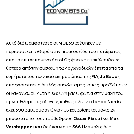
Αυτό διότι αμφότερες οι 
MCL39 
βρέθηκαν με 
περισσότερη φθορά στην πίσω σανίδα του πατώματος 
από το επιτρεπόμενο όριο! Ως φυσικό επακόλουθο και 
ύστερα από την σύσκεψη των αγωνοδικών έπειτα από τα 
ευρήματα του τεχνικού εκπροσώπου της 
FIA
, 
Jo Bauer
, 
αποφασίστηκε ο διπλός αποκλεισμός, όπως προβλέπουν 
οι κανονισμοί. Αυτή η εξέλιξη βάζει φωτιά στην μάχη του 
πρωταθλήματος οδηγών, καθώς πλέον ο 
Lando Norris
έχει 
390 
βαθμούς αντί για 408 και βρίσκεται μόλις 24 
μπροστά από τους ισόβαθμους 
Oscar Piastri 
και 
Μax 
Verstappen 
που θα έχουν από 
366 
! Με μόλις δύο 