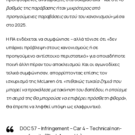
βαθμός της παράβασης ήταν μικρότερος από 
προηγούμενες παραβάσεις αυτού του κανονισμού»
 μέσα 
στο 2025.
Η FIA ενδέχεται να συμφώνησε – αλλά τόνισε ότι «δεν 
υπάρχει πρόβλεψη στους κανονισμούς ή σε 
προηγούμενο αντίστοιχο περιστατικό» για οποιαδήποτε 
ποινή άλλη πέραν του αποκλεισμού. Και οι αγωνοδίκες 
τελικά συμφώνησαν, απορρίπτοντας επίσης τον 
ισχυρισμό της McLaren ότι
 «πιθανώς τυχαία ζημιά που 
μπορεί να προκάλεσε μετακίνηση του δαπέδου, η οποία με 
τη σειρά της θα μπορούσε να επιφέρει πρόσθετη φθορά»
, 
θα έπρεπε να ληφθεί υπόψη ως ελαφρυντικό.
DOC 57 – Infringement – Car 4 – Technical non-