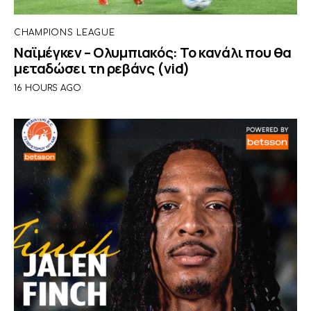
CHAMPIONS LEAGUE
Ναϊμέγκεν – Ολυμπιακός: Το κανάλι που θα
μεταδώσει τη ρεβάνς (vid)
16 HOURS AGO