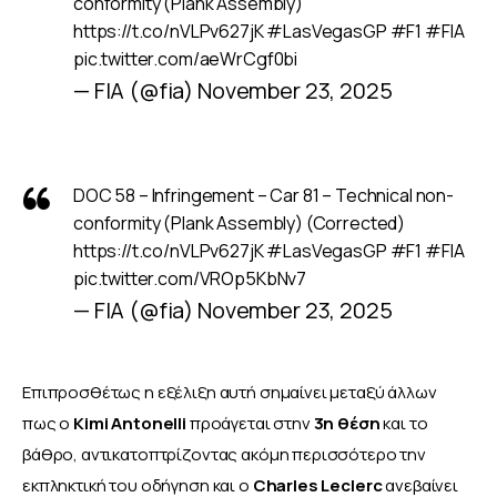
conformity (Plank Assembly)
https://t.co/nVLPv627jK
#LasVegasGP
#F1
#FIA
pic.twitter.com/aeWrCgf0bi
— FIA (@fia)
November 23, 2025
DOC 58 – Infringement – Car 81 – Technical non-
conformity (Plank Assembly) (Corrected)
https://t.co/nVLPv627jK
#LasVegasGP
#F1
#FIA
pic.twitter.com/VROp5KbNv7
— FIA (@fia)
November 23, 2025
Επιπροσθέτως η εξέλιξη αυτή σημαίνει μεταξύ άλλων 
πως ο 
Kimi Antonelli
 προάγεται στην 
3η θέση
 και το 
βάθρο, αντικατοπτρίζοντας ακόμη περισσότερο την 
εκπληκτική του οδήγηση και ο 
Charles Leclerc
 ανεβαίνει 