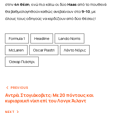
στην 
4η θέση
, ενώ πιο κάτω οι δύο 
Haas 
από το πουθενά 
θα βαθμολογηθούν καθώς ανεβαίνουν στο 
9-10
, με 
όλους τους οδηγούς να κερδίζουν από δύο θέσεις!
Formula 1
Headline
Lando Norris
McLaren
Oscar Piastri
Λάντο Νόρις
Όσκαρ Πιάστρι
PREVIOUS
Αντρέι Στογιάκοβιτς: Με 20 πόντους και
κυριαρχική νίκη επί του Λονγκ Άιλαντ
NEXT