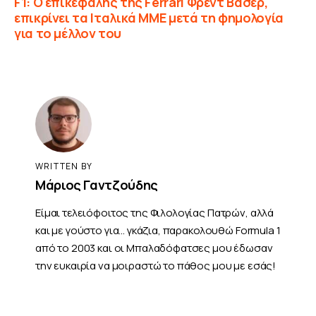
F1: Ο επικεφαλής της Ferrari Φρέντ Βασέρ,
επικρίνει τα Ιταλικά ΜΜΕ μετά τη φημολογία
για το μέλλον του
WRITTEN BY
Μάριος Γαντζούδης
Είμαι τελειόφοιτος της Φιλολογίας Πατρών, αλλά
και με γούστο για... γκάζια, παρακολουθώ Formula 1
από το 2003 και οι Μπαλαδόφατσες μου έδωσαν
την ευκαιρία να μοιραστώ το πάθος μου με εσάς!