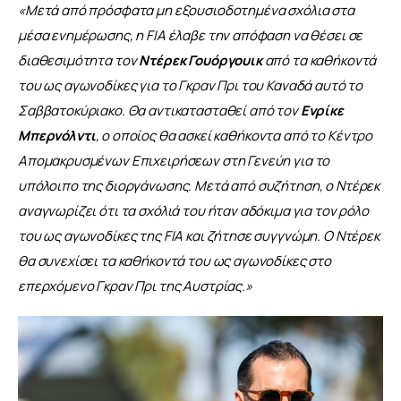
«Μετά από πρόσφατα μη εξουσιοδοτημένα σχόλια στα 
μέσα ενημέρωσης, η FIA έλαβε την απόφαση να θέσει σε 
διαθεσιμότητα τον 
Ντέρεκ Γουόργουικ
 από τα καθήκοντά 
του ως αγωνοδίκες για το Γκραν Πρι του Καναδά αυτό το 
Σαββατοκύριακο. Θα αντικατασταθεί από τον 
Ενρίκε 
Μπερνόλντι
, ο οποίος θα ασκεί καθήκοντα από το Κέντρο 
Απομακρυσμένων Επιχειρήσεων στη Γενεύη για το 
υπόλοιπο της διοργάνωσης. Μετά από συζήτηση, ο Ντέρεκ 
αναγνωρίζει ότι τα σχόλιά του ήταν αδόκιμα για τον ρόλο 
του ως αγωνοδίκες της FIA και ζήτησε συγγνώμη. Ο Ντέρεκ 
θα συνεχίσει τα καθήκοντά του ως αγωνοδίκες στο 
επερχόμενο Γκραν Πρι της Αυστρίας.»