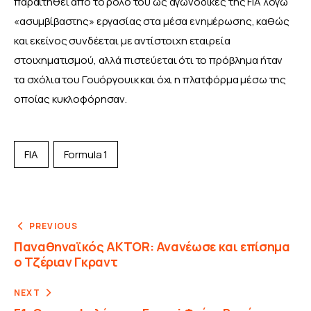
παραιτηθεί από το ρόλο του ως αγωνοδίκες της FIA λόγω 
«ασυμβίβαστης» εργασίας στα μέσα ενημέρωσης, καθώς 
και εκείνος συνδέεται με αντίστοιχη εταιρεία 
στοιχηματισμού, αλλά πιστεύεται ότι το πρόβλημα ήταν 
τα σχόλια του Γουόργουικ και όχι η πλατφόρμα μέσω της 
οποίας κυκλοφόρησαν.
FIA
Formula 1
PREVIOUS
Παναθηναϊκός AKTOR: Ανανέωσε και επίσημα
ο Τζέριαν Γκραντ
NEXT