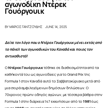
αγωνοδίκη Ντέρεκ
Γουόργουικ
ΑΦΙΕΡΩΜΑΤΑ
MEET THE TEAM
BY
ΜΆΡΙΟΣ ΓΑΝΤΖΟΎΔΗΣ
JUNE 14, 2025
Δείτε τον λόγο που ο Ντέρεκ Γουόργουικ μένει εκτός από 
το πάνελ των αγωνοδικών του Καναδά και ποιος τον 
αντικαθιστά!
Ο 
Ντέρεκ Γουόργουικ
 τέθηκε σε διαθεσιμότητα από τα 
καθήκοντά του ως αγωνοδίκες για το Grand Prix της 
Formula 1 στον Καναδά αυτό το Σαββατοκύριακο μετά από 
μια σειρά αμφιλεγόμενων δημόσιων δηλώσεων. Ο 
70χρονος πρώην οδηγός αγώνων, με τέσσερα βάθρα στην 
Formula 1 στην διάρκεια 147 εκκινήσεων από το 
1981 
έως 