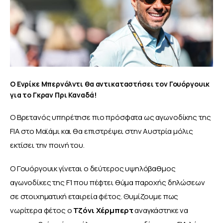
Ο Ενρίκε Μπερνόλντι θα αντικαταστήσει τον Γουόργουικ
για το Γκραν Πρι Καναδά!
Ο Βρετανός υπηρέτησε πιο πρόσφατα ως αγωνοδίκης της 
FIA στο Μαϊάμι και θα επιστρέψει στην Αυστρία μόλις 
εκτίσει την ποινή του.
Ο Γουόργουικ γίνεται ο δεύτερος υψηλόβαθμος 
αγωνοδίκες της F1 που πέφτει θύμα παροχής δηλώσεων 
σε στοιχηματική εταιρεία φέτος. Θυμίζουμε πως 
νωρίτερα φέτος ο
 Τζόνι Χέρμπερτ
 αναγκάστηκε να 