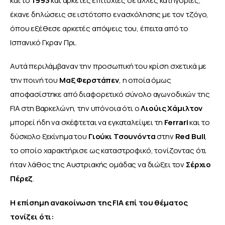
και το 
1993
 και αρκετές επιτυχίες σε άλλες κατηγορίες, 
έκανε δηλώσεις σε ιστότοπο ενασχόλησης με τον τζόγο, 
όπου εξέθεσε αρκετές απόψεις του, έπειτα από το 
Ισπανικό Γκραν Πρι. 
Αυτά περιλάμβαναν την προσωπική του κρίση σχετικά με 
την ποινή του 
Μαξ Φερστάπεν
, η οποία όμως 
αποφασίστηκε από διαφορετικό σύνολο αγωνοδικών της 
FIA στη Βαρκελώνη, την υπόνοια ότι ο 
Λιούις Χάμιλτον
μπορεί ήδη να σκέφτεται να εγκαταλείψει τη 
Ferrari 
και το 
δύσκολο ξεκίνημα του 
Γιούκι Τσουνόντα
 στην
 Red Bull
, 
το οποίο χαρακτήρισε ως καταστροφικό, τονίζοντας ότι 
ήταν λάθος της Αυστριακής ομάδας να διώξει τον 
Σέρχιο 
Πέρεζ
. 
Η επίσημη ανακοίνωση της FIA επί του θέματος 
τονίζει ότι: 