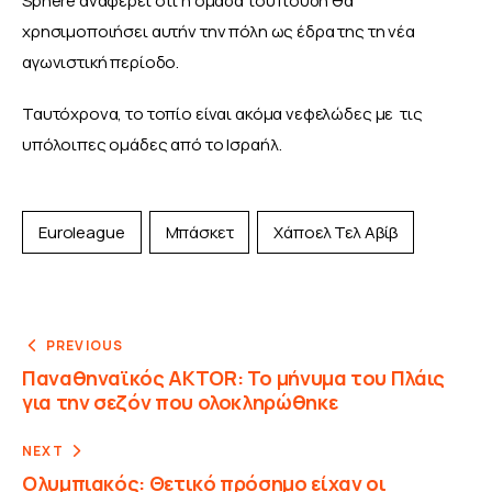
Sphere αναφέρει ότι η ομάδα του Ιτούδη θα 
χρησιμοποιήσει αυτήν την πόλη ως έδρα της τη νέα 
αγωνιστική περίοδο.
Ταυτόχρονα, το τοπίο είναι ακόμα νεφελώδες με  τις 
υπόλοιπες ομάδες από το Ισραήλ.
Euroleague
Μπάσκετ
Χάποελ Τελ Αβίβ
PREVIOUS
Παναθηναϊκός AKTOR: Το μήνυμα του Πλάις
για την σεζόν που ολοκληρώθηκε
NEXT
Ολυμπιακός: Θετικό πρόσημο είχαν οι