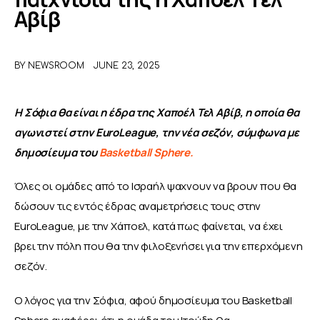
Αβίβ
ΑΦΙΕΡΩΜΑΤΑ
BY
NEWSROOM
JUNE 23, 2025
MEET THE TEAM
Η Σόφια θα είναι η έδρα της Χαποέλ Τελ Αβίβ, η οποία θα 
αγωνιστεί στην EuroLeague, την νέα σεζόν, σύμφωνα με 
δημοσίευμα του 
Basketball Sphere.
Όλες οι ομάδες από το Ισραήλ ψαχνουν να βρουν που θα 
δώσουν τις εντός έδρας αναμετρήσεις τους στην 
EuroLeague, με την Χάποελ, κατά πως φαίνεται, να έχει 
βρει την πόλη που θα την φιλοξενήσει για την επερχόμενη 
σεζόν.
Ο λόγος για την Σόφια, αφού δημοσίευμα του Basketball 