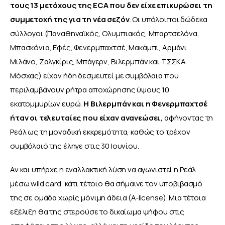
τους 13 μετόχους της ECA που δεν είχε επικυρώσει τη 
συμμετοχή της για τη νέα σεζόν
. Οι υπόλοιποι δώδεκα 
σύλλογοι (Παναθηναϊκός, Ολυμπιακός, Μπαρτσελόνα, 
Μπασκόνια, Εφές, Φενερμπαχτσέ, Μακάμπι, Αρμάνι 
Μιλάνο, Ζαλγκίρις, Μπάγερν, Βιλερμπάν και ΤΣΣΚΑ 
Μόσχας) είχαν ήδη δεσμευτεί με συμβόλαια που 
περιλαμβάνουν ρήτρα αποχώρησης ύψους 10 
εκατομμυρίων ευρώ.
 Η Βιλερμπάν και η Φενερμπαχτσέ 
ήταν οι τελευταίες που είχαν ανανεώσει,
 αφήνοντας τη 
Ρεάλ ως τη μοναδική εκκρεμότητα, καθώς το τρέχον 
συμβόλαιό της έληγε στις 30 Ιουνίου.
Αν και υπήρχε η εναλλακτική λύση να αγωνιστεί η Ρεάλ 
μέσω wild card, κάτι τέτοιο θα σήμαινε τον υποβιβασμό 
της σε ομάδα χωρίς μόνιμη άδεια (A-license). Μια τέτοια 
εξέλιξη θα της στερούσε το δικαίωμα ψήφου στις 