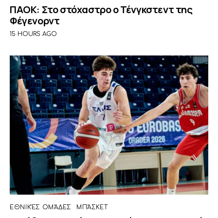
ΠΑΟΚ: Στο στόχαστρο ο Τένγκστεντ της
Φέγενορντ
15 HOURS AGO
ΕΘΝΙΚΈΣ ΟΜΆΔΕΣ
ΜΠΆΣΚΕΤ