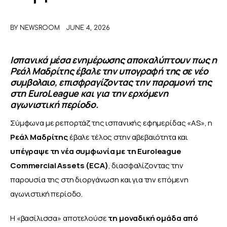
ΑΦΙΕΡΩΜΑΤΑ
BY
NEWSROOM
JUNE 4, 2026
MEET THE TEAM
Ισπανικά μέσα ενημέρωσης αποκαλύπτουν πως η
Ρεάλ Μαδρίτης έβαλε την υπογραφή της σε νέο
συμβολαιο, επισφραγίζοντας την παραμονή της
στη EuroLeague και για την ερχόμενη
αγωνιστική περίοδο.
Σύμφωνα με ρεπορτάζ της ισπανικής εφημερίδας «AS», η 
Ρεάλ Μαδρίτης
 έβαλε τέλος στην αβεβαιότητα και 
υπέγραψε τη νέα συμφωνία με τη Euroleague 
Commercial Assets (ECA)
, διασφαλίζοντας την 
παρουσία της στη διοργάνωση και για την επόμενη 
αγωνιστική περίοδο.
Η «βασίλισσα» αποτελούσε 
τη μοναδική ομάδα από 