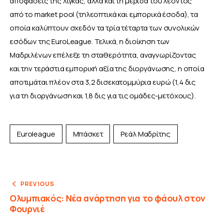
αποφάσεις της λίγκας, αλλά και τη μερίδα του λέοντος 
από το market pool (τηλεοπτικά και εμπορικά έσοδα), τα 
οποία καλύπτουν σχεδόν τα τρία τέταρτα των συνολικών 
εσόδων της EuroLeague. Τελικά, η διοίκηση των 
Μαδριλένων επέλεξε τη σταθερότητα, αναγνωρίζοντας 
και την τεράστια εμπορική αξία της διοργάνωσης, η οποία 
αποτιμάται πλέον στα 3,2 δισεκατομμύρια ευρώ (1,4 δις 
για τη διοργάνωση και 1,8 δις για τις ομάδες-μετόχους).
Euroleague
Μπάσκετ
Ρεάλ Μαδρίτης
PREVIOUS
Ολυμπιακός: Νέα ανάρτηση για το φάουλ στον
Φουρνιέ