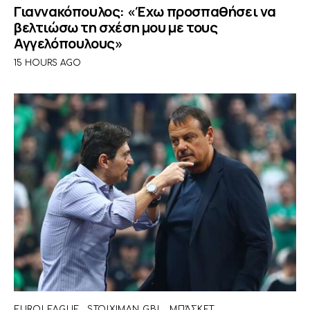
Γιαννακόπουλος: «Έχω προσπαθήσει να
βελτιώσω τη σχέση μου με τους
Αγγελόπουλους»
15 HOURS AGO
EUROLEAGUE
STOIXIMAN GBL
ΜΠΆΣΚΕΤ