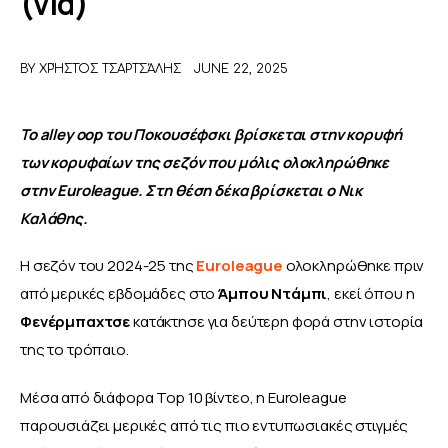
(vid)
ΑΦΙΕΡΩΜΑΤΑ
BY
ΧΡΉΣΤΟΣ ΤΣΑΡΤΣΆΛΗΣ
JUNE 22, 2025
MEET THE TEAM
Το alley oop του Ποκουσέφσκι βρίσκεται στην κορυφή 
των κορυφαίων της σεζόν που μόλις ολοκληρώθηκε 
στην Euroleague. Στη θέση δέκα βρίσκεται ο Νικ 
Καλάθης.
Η σεζόν του 2024-25 της 
Euroleague
 ολοκληρώθηκε πριν 
από μερικές εβδομάδες στο 
Άμπου Ντάμπι
, εκεί όπου η 
Φενέρμπαχτσε
 κατάκτησε για δεύτερη φορά στην ιστορία 
της το τρόπαιο.
Μέσα από διάφορα Top 10 βίντεο, η Euroleague 
παρουσιάζει μερικές από τις πιο εντυπωσιακές στιγμές 