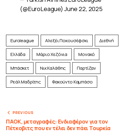
(@EuroLeague)
June 22, 2025
Euroleague
Αλεξέι Ποκουσέφσκι
Διεθνή
Ελλάδα
Μάριο Χεζόνια
Μονακό
Μπάσκετ
Νικ Καλάθης
Παρτίζαν
Ρεάλ Μαδρίτης
Φακούντο Καμπάσο
PREVIOUS
ΠΑΟΚ, μεταγραφές: Ενδιαφέρον για τον
Πέτκοβιτς που εν τέλει δεν πάει Τουρκία