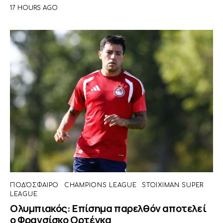
17 HOURS AGO
ΠΟΔΌΣΦΑΙΡΟ
CHAMPIONS LEAGUE
STOIXIMAN SUPER
LEAGUE
Ολυμπιακός: Επίσημα παρελθόν αποτελεί
ο Φρανσίσκο Ορτέγκα