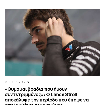
MOTORSPORTS
«Θυμάμαι βράδια που ήμουν
συντετριμμένος»: O Lance Stroll
αποκάλυψε την περίοδο που έπαψε να