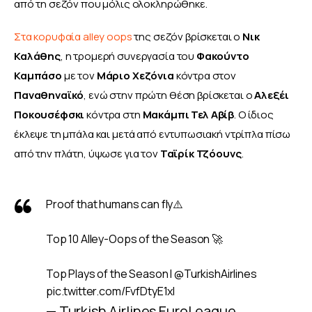
από τη σεζόν που μόλις ολοκληρώθηκε. 
Στα κορυφαία alley oops
 της σεζόν βρίσκεται ο 
Νικ 
Καλάθης
, η τρομερή συνεργασία του 
Φακούντο 
Καμπάσο 
με τον 
Μάριο Χεζόνια 
κόντρα στον 
Παναθηναϊκό
, ενώ στην πρώτη θέση βρίσκεται ο 
Αλεξέι 
Ποκουσέφσκι 
κόντρα στη 
Μακάμπι Τελ Αβίβ
. Ο ίδιος 
έκλεψε τη μπάλα και μετά από εντυπωσιακή ντρίπλα πίσω 
από την πλάτη, ύψωσε για τον 
Ταϊρίκ Τζόουνς
.
Proof that humans can fly⚠️
Top 10 Alley-Oops of the Season 🚀
Top Plays of the Season I
@TurkishAirlines
pic.twitter.com/FvfDtyE1xl
— Turkish Airlines EuroLeague