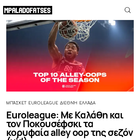
Euroleague: Με Καλάθη και τον
Ποκουσέφσκι τα κορυφαία alley oop της
σεζόν (vid)
ΜΟΥΝΤΙΑΛ 2026
SHARE POST
ΠΟΔΟΣΦΑΙΡΟ
ΜΠΑΣΚΕΤ
ΣΠΟΡ
ΜΠΆΣΚΕΤ
EUROLEAGUE
ΔΙΕΘΝΉ
ΕΛΛΆΔΑ
ΣΥΝΕΝΤΕΥΞΕΙΣ
Euroleague: Με Καλάθη και
τον Ποκουσέφσκι τα
BLOGS
κορυφαία alley oop της σεζόν
BEYOND SPORTS