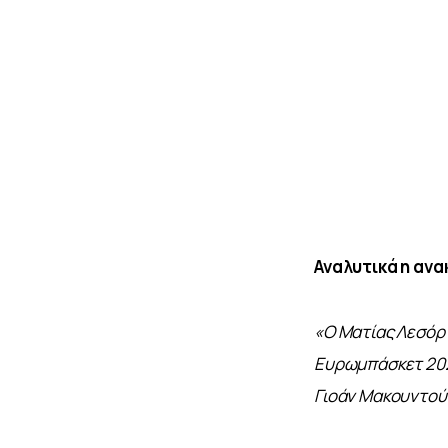
Αναλυτικά η ανα
«Ο Ματίας Λεσόρ 
Ευρωμπάσκετ 2025
Γιοάν Μακουντού (