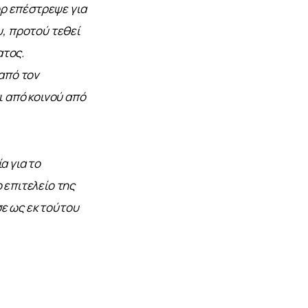
ρ επέστρεψε για 
υ, προτού τεθεί 
τος. 
από τον 
 από κοινού από 
 για το 
 επιτελείο της 
ε ως εκ τούτου 