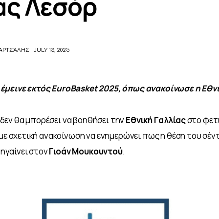
ας Λεσόρ
ΑΡΤΣΆΛΗΣ
JULY 13, 2025
έμεινε εκτός EuroBasket 2025, όπως ανακοίνωσε η Εθνι
 δεν θα μπορέσει να βοηθήσει την 
Εθνική Γαλλίας
 στο φετ
ια με σχετική ανακοίνωση να ενημερώνει πως η θέση του σέν
πηγαίνει στον 
Γιοάν Μουκουντού
.