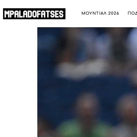
ΜΟΥΝΤΙΑΛ 2026
ΜΟΥΝΤΙΑΛ 2026
ΠΟ
ΠΟΔΟΣΦΑΙΡΟ
EuroBasket 2025: Εκτός ο Ματίας Λε
ΜΠΑΣΚΕΤ
ΣΠΟΡ
ΣΥΝΕΝΤΕΥΞΕΙΣ
BLOGS
BEYOND SPORTS
ΑΦΙΕΡΩΜΑΤΑ
MEET THE TEAM