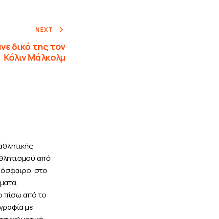
NEXT
νε δικό της τον
Κόλιν Μάλκολμ
αθλητικής
αθλητισμού από
δόσφαιρο, στο
ώματα,
ο πίσω από το
ογραφία με
παγγελματικά