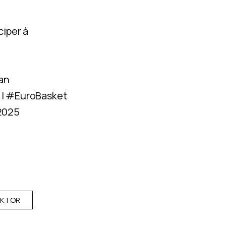
ciper à
oan
|
#EuroBasket
 2025
AKTOR