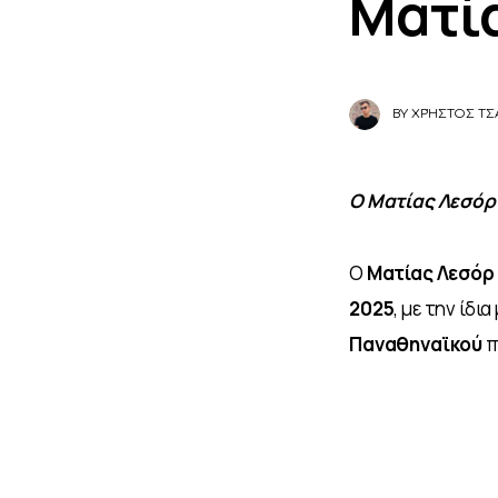
Ματί
BY
ΧΡΉΣΤΟΣ ΤΣ
Ο Ματίας Λεσόρ 
Ο 
Ματίας Λεσόρ
2025
, με την ίδ
Παναθηναϊκού
 