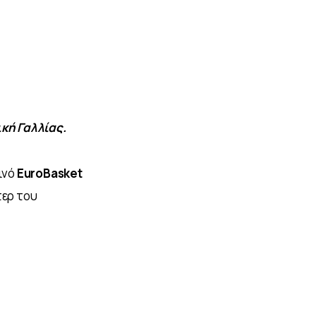
κή Γαλλίας.
ινό 
EuroBasket 
τερ του 