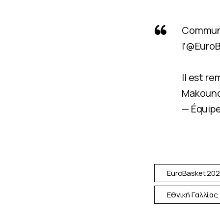
Communiq
l’
@EuroB
Il est r
Makoun
— Équip
EuroBasket 20
Εθνική Γαλλίας