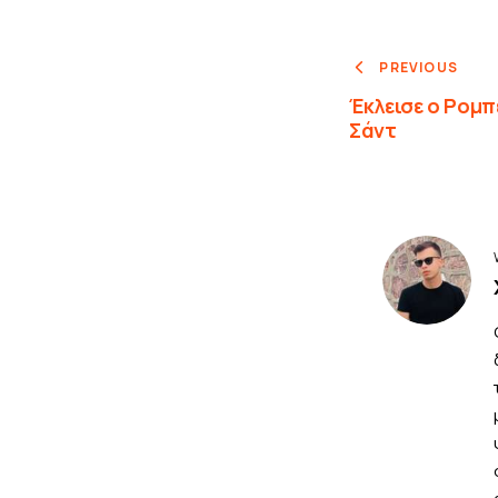
PREVIOUS
Έκλεισε ο Ρομπ
Σάντ