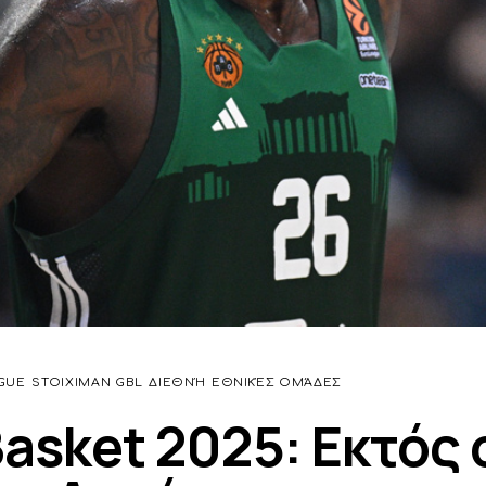
GUE
STOIXIMAN GBL
ΔΙΕΘΝΉ
ΕΘΝΙΚΈΣ ΟΜΆΔΕΣ
asket 2025: Εκτός 