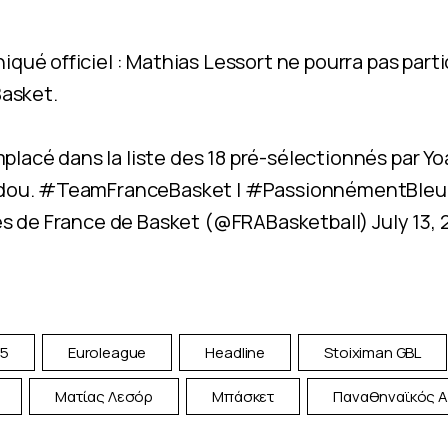
ué officiel : Mathias Lessort ne pourra pas parti
asket
.
emplacé dans la liste des 18 pré-sélectionnés par Y
dou.
#TeamFranceBasket
|
#PassionnémentBleu
es de France de Basket (@FRABasketball)
July 13,
25
Euroleague
Headline
Stoiximan GBL
Ματίας Λεσόρ
Μπάσκετ
Παναθηναϊκός 