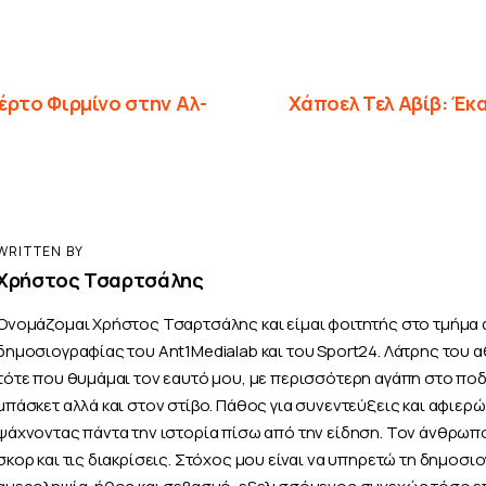
έρτο Φιρμίνο στην Αλ-
Χάποελ Τελ Αβίβ: Έκα
WRITTEN BY
Χρήστος Τσαρτσάλης
Ονομάζομαι Χρήστος Τσαρτσάλης και είμαι φοιτητής στο τμήμα 
δημοσιογραφίας του Ant1Medialab και του Sport24. Λάτρης του 
τότε που θυμάμαι τον εαυτό μου, με περισσότερη αγάπη στο πο
μπάσκετ αλλά και στον στίβο. Πάθος για συνεντεύξεις και αφιερ
ψάχνοντας πάντα την ιστορία πίσω από την είδηση. Τον άνθρωπ
σκορ και τις διακρίσεις. Στόχος μου είναι να υπηρετώ τη δημοσι
αμεροληψία, ήθος και σεβασμό, εξελισσόμενος συνεχώς τόσο ε