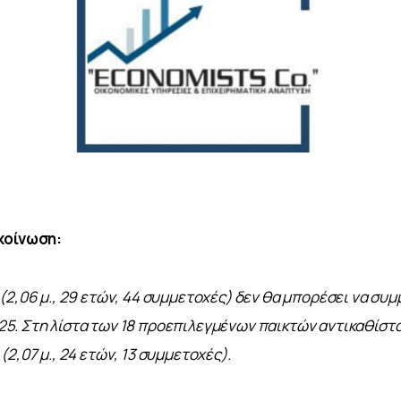
κοίνωση:
(2,06 μ., 29 ετών, 44 συμμετοχές) δεν θα μπορέσει να συμ
. Στη λίστα των 18 προεπιλεγμένων παικτών αντικαθίστα
2,07 μ., 24 ετών, 13 συμμετοχές).