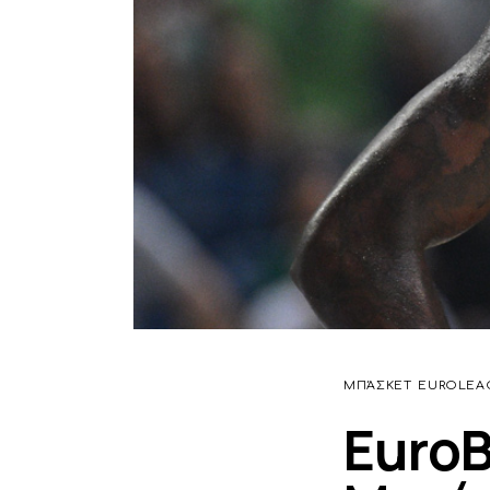
ΜΠΆΣΚΕΤ
EUROLEA
EuroB