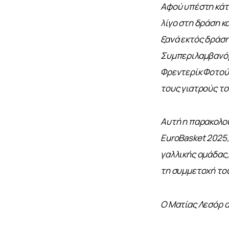
Αφού υπέστη κάτα
λίγο στη δράση κα
ξανά εκτός δράση
Συμπεριλαμβανόμε
Φρεντερίκ Φοτού,
τους γιατρούς το
Αυτή η παρακολού
EuroBasket 2025, 
γαλλικής ομάδας,
τη συμμετοχή το
Ο Ματίας Λεσόρ 