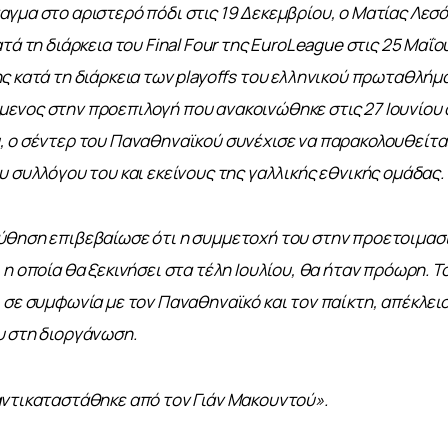
γμα στο αριστερό πόδι στις 19 Δεκεμβρίου, ο Ματίας Λεσό
τά τη διάρκεια του Final Four της EuroLeague στις 25 Μαΐο
ς κατά τη διάρκεια των playoffs του ελληνικού πρωταθλήμα
νος στην προεπιλογή που ανακοινώθηκε στις 27 Ιουνίου 
 ο σέντερ του Παναθηναϊκού συνέχισε να παρακολουθείται
υ συλλόγου του και εκείνους της γαλλικής εθνικής ομάδας.
θηση επιβεβαίωσε ότι η συμμετοχή του στην προετοιμασία
η οποία θα ξεκινήσει στα τέλη Ιουλίου, θα ήταν πρόωρη. Το
 σε συμφωνία με τον Παναθηναϊκό και τον παίκτη, απέκλεισ
υ στη διοργάνωση.
αντικαταστάθηκε από τον Γιάν Μακουντού».