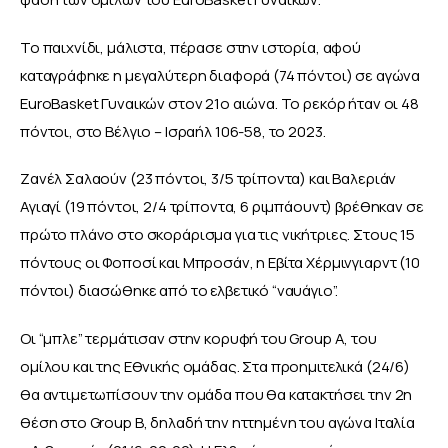
Το παιχνίδι, μάλιστα, πέρασε στην ιστορία, αφού 
καταγράφηκε η μεγαλύτερη διαφορά (74 πόντοι) σε αγώνα 
EuroBasket Γυναικών στον 21ο αιώνα. Το ρεκόρ ήταν οι 48 
πόντοι, στο Βέλγιο – Ισραήλ 106-58, το 2023.
Ζανέλ Σαλαούν (23 πόντοι, 3/5 τρίποντα) και Βαλεριάν 
Αγιαγί (19 πόντοι, 2/4 τρίποντα, 6 ριμπάουντ) βρέθηκαν σε 
πρώτο πλάνο στο σκοράρισμα για τις νικήτριες. Στους 15 
πόντους οι Φοποσί και Μπροσάν, η Εβίτα Χέρμινγιαρντ (10 
πόντοι) διασώθηκε από το ελβετικό “ναυάγιο”.
Οι “μπλε” τερμάτισαν στην κορυφή του Group A, του 
ομίλου και της Εθνικής ομάδας. Στα προημιτελικά (24/6) 
θα αντιμετωπίσουν την ομάδα που θα κατακτήσει την 2η 
θέση στο Group B, δηλαδή την ηττημένη του αγώνα Ιταλία 