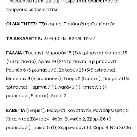
– Λιθουανία (21/6, 22:00). Η Ελβετία αποχαιρέτησε το 
τουρνουά με τρεις ήττες.
ΟΙ ΔΙΑΙΤΗΤΕΣ: 
Τζέικομπς, Τομάσοβιτς, Ομπέρτοβα
ΤΑ ΔΕΚΑΛΕΠΤΑ: 
23-9, 60-14, 82-29, 111-37
ΓΑΛΛΙΑ
 (Τουπάν): Μπροσάν 15 (3/4 τρίποντα), Φοποσί 15 
(1/3 τρίποντα), Αγιαγί 19 (2/4 τρίποντα, 6 ριμπάουντ), 
Ρουπέρ 6 (6 ριμπάουντ), Σαλαούν 23 (3/5 τρίποντα), 
Μπαντιάν 9 (5 ριμπάουντ), Τουρέ 2 (5 ασίστ), Πουγιέ 7 (1/4 
τρίποντα), Ταμπντί 7 (1), Λακάν 3 (1), Μπερνί 3 (4 
ριμπάουντ, 5 ασίστ), Αστιέ 2
ΕΛΒΕΤΙΑ
 (Γκόμες): Μαργκότ, Κονσταντίν, Ρανισάβλιεβιτς 2, 
Χατς, Ντος Σάντος 4, Φαβρ, Βενγκέρ 2, Σβαρτζ 6 (9 
ριμπάουντ), Γιακότ 5 (1), Χέρμινγιαρντ 10, Φόρα 8, Ντα Σίλβα