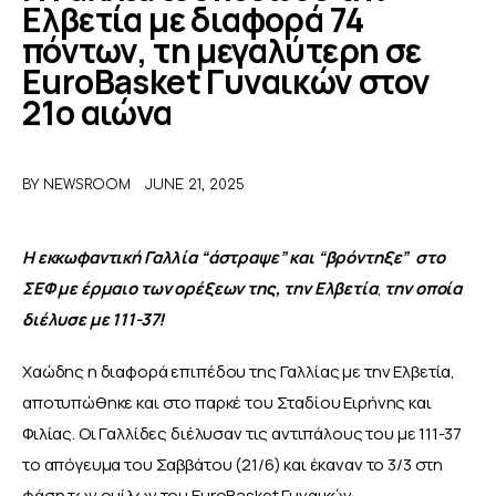
Ελβετία με διαφορά 74
πόντων, τη μεγαλύτερη σε
ΑΦΙΕΡΩΜΑΤΑ
EuroBasket Γυναικών στον
21ο αιώνα
MEET THE TEAM
BY
NEWSROOM
JUNE 21, 2025
Η εκκωφαντική Γαλλία “άστραψε” και “βρόντηξε”  στο 
ΣΕΦ με έρμαιο των ορέξεων της, την Ελβετία
, 
την οποία 
διέλυσε με 111-37!
Χαώδης η διαφορά επιπέδου της Γαλλίας με την Ελβετία, 
αποτυπώθηκε και στο παρκέ του Σταδίου Ειρήνης και 
Φιλίας. Οι Γαλλίδες διέλυσαν τις αντιπάλους του με 111-37 
το απόγευμα του Σαββάτου (21/6) και έκαναν το 3/3 στη 
φάση των ομίλων του EuroBasket Γυναικών.