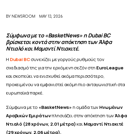
ΑΦΙΕΡΩΜΑΤΑ
BY
NEWSROOM
MAY 13, 2026
MEET THE TEAM
Σύμφωνα με το «BasketNews» η Dubai BC
βρίσκεται κοντά στην απόκτηση των Άλφα
Ντιαλό και Μαμαντί Ντιακιτέ.
Η 
Dubai BC
 συνεχίζει με γοργούς ρυθμούς τον 
σχεδιασμό της για την ερχόμενη σεζόν στη 
EuroLeague
και σκοπεύει να ενισχυθεί ακόμα περισσότερο, 
προκειμένου να εμφανιστεί ακόμη πιο ανταγωνιστική στα 
ευρωπαϊκά παρκέ.
Σύμφωνα με το 
«BasketNews» 
η ομάδα των 
Ηνωμένων 
Αραβικών Εμιράτων
 πλησιάζει στην απόκτηση των 
Άλφα 
Ντιαλό (28 χρόνων, 2.01 μέτρα)
 και 
Μαμαντί Ντιακιτέ 
(29 χρόνων, 2.06 μέτρα).