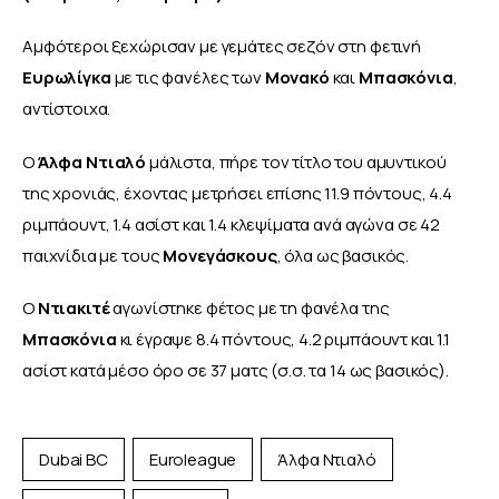
Αμφότεροι ξεχώρισαν με γεμάτες σεζόν στη φετινή 
Ευρωλίγκα
 με τις φανέλες των 
Μονακό 
και 
Μπασκόνια
, 
αντίστοιχα.
Ο
 Άλφα Ντιαλό
 μάλιστα, πήρε τον τίτλο του αμυντικού 
της χρονιάς, έχοντας μετρήσει επίσης 11.9 πόντους, 4.4 
ριμπάουντ, 1.4 ασίστ και 1.4 κλεψίματα ανά αγώνα σε 42 
παιχνίδια με τους 
Μονεγάσκους
, όλα ως βασικός.
Ο 
Ντιακιτέ
 αγωνίστηκε φέτος με τη φανέλα της
Μπασκόνια
 κι έγραψε 8.4 πόντους, 4.2 ριμπάουντ και 1.1 
ασίστ κατά μέσο όρο σε 37 ματς (σ.σ. τα 14 ως βασικός).
Dubai BC
Euroleague
Άλφα Ντιαλό