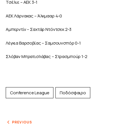
Τσέλιε – ΑΕΚ 3-1 
ΑΕΚ Λάρνακας – Άλκμααρ 4-0
Αμπερντίν – Σαχτάρ Ντόντσεκ 2-3
Λέγκια Βαρσοβίας – Σαμσουνσπόρ 0-1
Σλόβαν Μπρατισλάβας – Στρασμπούρ 1-2
Conference League
Ποδόσφαιρο
PREVIOUS