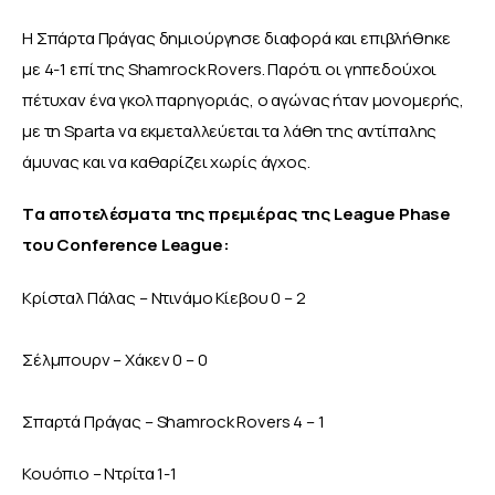
Η Σπάρτα Πράγας δημιούργησε διαφορά και επιβλήθηκε 
με 4-1 επί της Shamrock Rovers. Παρότι οι γηπεδούχοι 
πέτυχαν ένα γκολ παρηγοριάς, ο αγώνας ήταν μονομερής, 
με τη Sparta να εκμεταλλεύεται τα λάθη της αντίπαλης 
άμυνας και να καθαρίζει χωρίς άγχος.
Tα αποτελέσματα της πρεμιέρας της League Phase 
του Conference League:
Κρίσταλ Πάλας – Ντινάμο Κίεβου 0 – 2
Σέλμπουρν – Χάκεν 0 – 0
Σπαρτά Πράγας – Shamrock Rovers 4 – 1
Κουόπιο – Ντρίτα 1-1