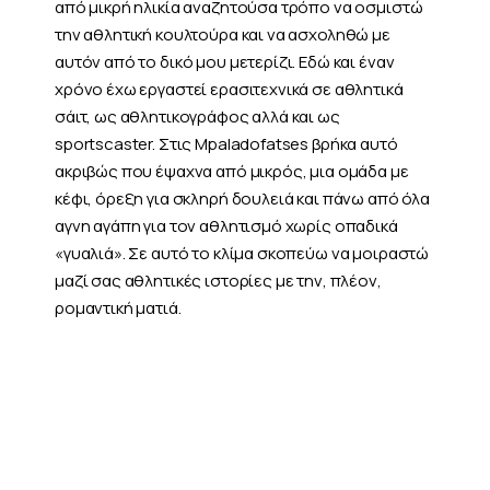
από μικρή ηλικία αναζητούσα τρόπο να οσμιστώ
την αθλητική κουλτούρα και να ασχοληθώ με
αυτόν από το δικό μου μετερίζι. Εδώ και έναν
χρόνο έχω εργαστεί ερασιτεχνικά σε αθλητικά
σάιτ, ως αθλητικογράφος αλλά και ως
sportscaster. Στις Mpaladofatses βρήκα αυτό
ακριβώς που έψαχνα από μικρός, μια ομάδα με
κέφι, όρεξη για σκληρή δουλειά και πάνω από όλα
αγνη αγάπη για τον αθλητισμό χωρίς οπαδικά
«γυαλιά». Σε αυτό το κλίμα σκοπεύω να μοιραστώ
μαζί σας αθλητικές ιστορίες με την, πλέον,
ρομαντική ματιά.