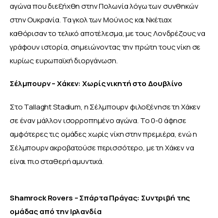
αγώνα που διεξήχθη στην Πολωνία λόγω των συνθηκών 
στην Ουκρανία. Τα γκολ των Μούνιος και Νκέτιαχ 
καθόρισαν το τελικό αποτέλεσμα, με τους Λονδρέζους να 
γράφουν ιστορία, σημειώνοντας την πρώτη τους νίκη σε 
κυρίως ευρωπαϊκή διοργάνωση.
Σέλμπουρν – Χάκεν: Χωρίς νικητή στο Δουβλίνο
Στο Tallaght Stadium, η Σέλμπουρν φιλοξένησε τη Χάκεν 
σε έναν μάλλον ισορροπημένο αγώνα. Το 0-0 άφησε 
αμφότερες τις ομάδες χωρίς νίκη στην πρεμιέρα, ενώ η 
Σέλμπουρν ακροβατούσε περισσότερο, με τη Χάκεν να 
είναι πιο σταθερή αμυντικά.
Shamrock Rovers – Σπάρτα Πράγας: Συντριβή της 
ομάδας από την Ιρλανδία