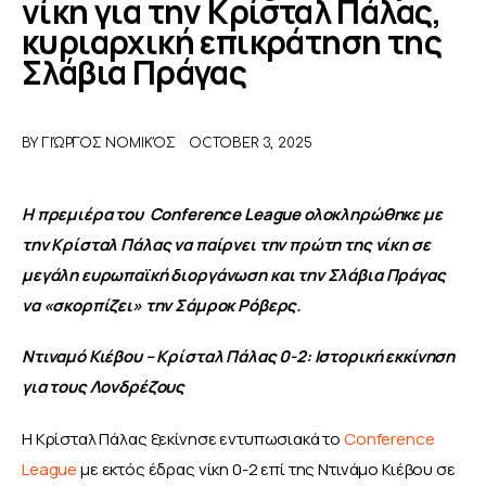
νίκη για την Κρίσταλ Πάλας,
κυριαρχική επικράτηση της
ΑΦΙΕΡΩΜΑΤΑ
Σλάβια Πράγας
MEET THE TEAM
BY
ΓΙΏΡΓΟΣ ΝΟΜΙΚΌΣ
OCTOBER 3, 2025
Η πρεμιέρα του  Conference League ολοκληρώθηκε με 
την Κρίσταλ Πάλας να παίρνει την πρώτη της νίκη σε 
μεγάλη ευρωπαϊκή διοργάνωση και την Σλάβια Πράγας 
να «σκορπίζει» την Σάμροκ Ρόβερς.
Ντιναμό Κιέβου – Κρίσταλ Πάλας 0-2: Ιστορική εκκίνηση 
για τους Λονδρέζους 
Η Κρίσταλ Πάλας ξεκίνησε εντυπωσιακά το 
Conference 
League
 με εκτός έδρας νίκη 0-2 επί της Ντινάμο Κιέβου σε 