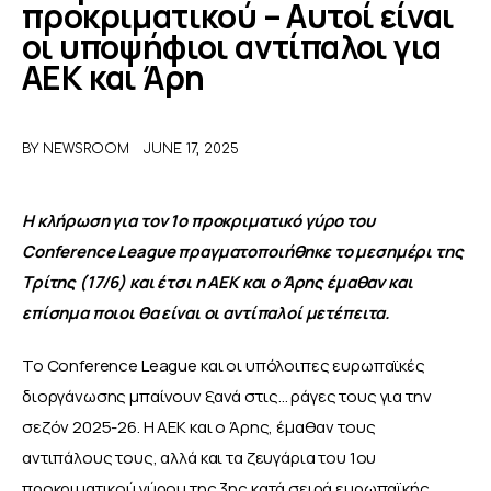
προκριματικού – Αυτοί είναι
οι υποψήφιοι αντίπαλοι για
ΑΦΙΕΡΩΜΑΤΑ
ΑΕΚ και Άρη
MEET THE TEAM
BY
NEWSROOM
JUNE 17, 2025
Η κλήρωση για τον 1ο προκριματικό γύρο του 
Conference League πραγματοποιήθηκε το μεσημέρι της 
Τρίτης (17/6) και έτσι η ΑΕΚ και ο Άρης έμαθαν και 
επίσημα ποιοι θα είναι οι αντίπαλοί μετέπειτα. 
Το Conference League και οι υπόλοιπες ευρωπαϊκές 
διοργάνωσης μπαίνουν ξανά στις… ράγες τους για την 
σεζόν 2025-26. Η ΑΕΚ και ο Άρης, έμαθαν τους 
αντιπάλους τους, αλλά και τα ζευγάρια του 1ου 
προκριματικού γύρου της 3ης κατά σειρά ευρωπαϊκής 