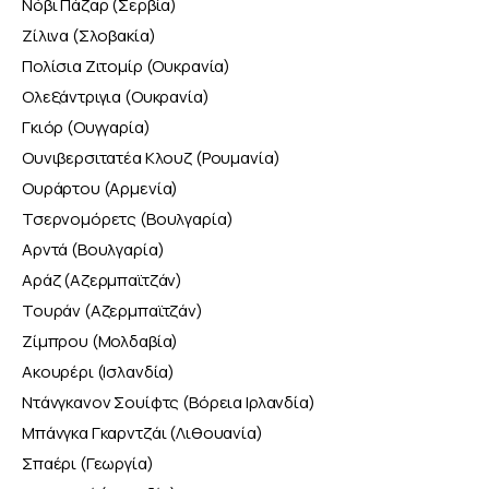
Νόβι Πάζαρ (Σερβία)
Ζίλινα (Σλοβακία)
Πολίσια Ζιτομίρ (Ουκρανία)
Ολεξάντριγια (Ουκρανία)
Γκιόρ (Ουγγαρία)
Ουνιβερσιτατέα Κλουζ (Ρουμανία)
Ουράρτου (Αρμενία)
Τσερνομόρετς (Βουλγαρία)
Αρντά (Βουλγαρία)
Αράζ (Αζερμπαϊτζάν)
Τουράν (Αζερμπαϊτζάν)
Ζίμπρου (Μολδαβία)
Ακουρέρι (Ισλανδία)
Ντάνγκανον Σουίφτς (Βόρεια Ιρλανδία)
Μπάνγκα Γκαρντζάι (Λιθουανία)
Σπαέρι (Γεωργία)