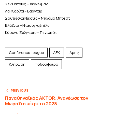
Σεν Πάτρικς – Χέγκελμαν
Λα Φιορίτα – Βαρντάρ
Σουτιέσκα Νίκσιτς – Ντινάμο Μπρεστ
Βλάζνια – Νταουγκαβπίλς
Κάουνο Ζαλγκίρις – Πενιμπότ
Conference League
ΑΕΚ
Άρης
Κλήρωση
Ποδόσφαιρο
PREVIOUS
Παναθηναϊκός AKTOR: Ανανέωσε τον
Μωραΐτη μέχρι το 2028