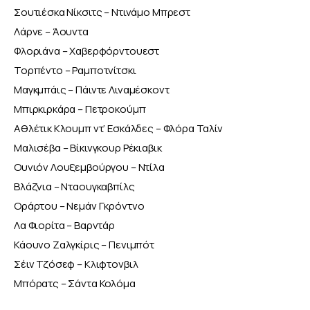
Σουτιέσκα Νίκσιτς – Ντινάμο Μπρεστ
Λάρνε – Άουντα
Φλοριάνα – Χαβερφόρντουεστ
Τορπέντο – Ραμποτνίτσκι
Μαγκμπάις – Πάιντε Λιναμέσκοντ
Μπιρκιρκάρα – Πετροκούμπ
Αθλέτικ Κλουμπ ντ’ Εσκάλδες – Φλόρα Ταλίν
Μαλισέβα – Βίκινγκουρ Ρέκιαβικ
Ουνιόν Λουξεμβούργου – Ντίλα
Βλάζνια – Νταουγκαβπίλς
Οράρτου – Νεμάν Γκρόντνο
Λα Φιορίτα – Βαρντάρ
Κάουνο Ζαλγκίρις – Πενιμπότ
Σέιν Τζόσεφ – Κλιφτονβιλ
Μπόρατς – Σάντα Κολόμα