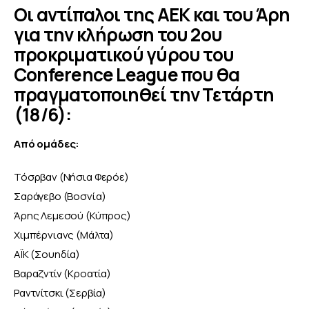
Οι αντίπαλοι της ΑΕΚ και του Άρη
για την κλήρωση του 2ου
προκριματικού γύρου του
Conference League που θα
πραγματοποιηθεί την Τετάρτη
(18/6):
Από ομάδες:
Τόσρβαν (Νήσια Φερόε)
Σαράγεβο (Βοσνία)
Άρης Λεμεσού (Κύπρος)
Χιμπέρνιανς (Μάλτα)
ΑΪΚ (Σουηδία)
Βαραζντίν (Κροατία)
Ραντνίτσκι (Σερβία)