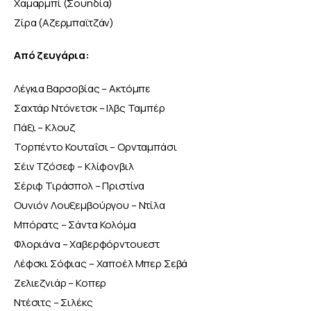
Χαμαρμπί (Σουηδία)
Ζίρα (Αζερμπαϊτζάν)
Από ζευγάρια:
Λέγκια Βαρσοβίας – Ακτόμπε 
Σαχτάρ Ντόνετσκ – Ιλβς Ταμπέρ
Πάξι – Κλουζ 
Τορπέντο Κουταΐσι – Ορνταμπάσι
Σέιν Τζόσεφ – Κλίφονβιλ
Σέριφ Τιράσπολ – Πριστίνα
Ουνιόν Λουξεμβούργου – Ντίλα
Μπόρατς – Σάντα Κολόμα
Φλοριάνα – Χαβερφόρντουεστ
Λέφσκι Σόφιας – Χαποέλ Μπερ Σεβά 
Ζελιεζνιάρ – Κοπερ
Ντέσιτς – Σιλέκς