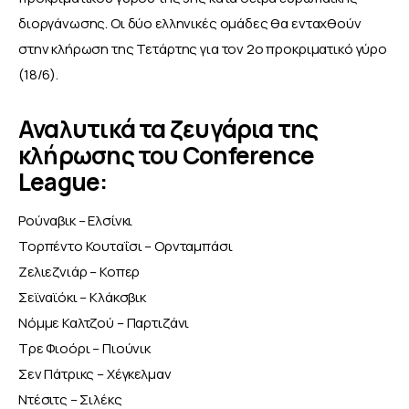
διοργάνωσης. Οι δύο ελληνικές ομάδες θα ενταχθούν 
στην κλήρωση της Τετάρτης για τον 2ο προκριματικό γύρο 
(18/6). 
Αναλυτικά τα ζευγάρια της
κλήρωσης του Conference
League:
Ρούναβικ – Ελσίνκι
Τορπέντο Κουταΐσι – Ορνταμπάσι
Ζελιεζνιάρ – Κοπερ
Σεϊναϊόκι – Κλάκσβικ
Νόμμε Καλτζού – Παρτιζάνι
Τρε Φιοόρι – Πιούνικ
Σεν Πάτρικς – Χέγκελμαν
Ντέσιτς – Σιλέκς