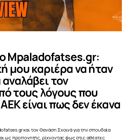
ο Mpaladofatses.gr:
ή μου καριέρα να ήταν
 αναλάβει τον
πό τους λόγους που
ΑΕΚ είναι πως δεν έκανα
ofatses.gr και τον Θανάση Σχοινά για την σπουδαία
αι ως προπονητής, ρίχνοντας φως στις αθέατες