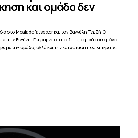
κηση και ομάδα δεν
όλα στο Mpaladofatses.gr και τον Βαγγέλη Τερζή. Ο
ε με τον Ευγένιο Γκέραρντ στα ποδοσφαιρικά του χρόνια,
ρε με την ομάδα, αλλά και την κατάσταση που επικρατεί