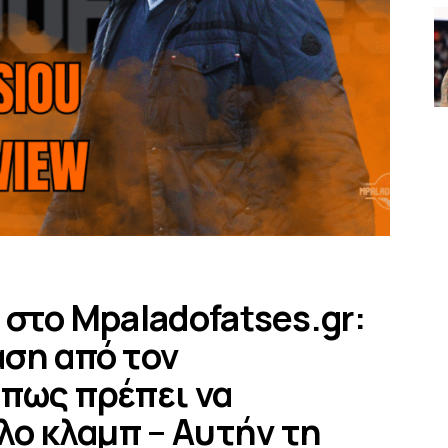
 στο Mpaladofatses.gr:
ση από τον
πως πρέπει να
λο κλαμπ – Αυτήν τη