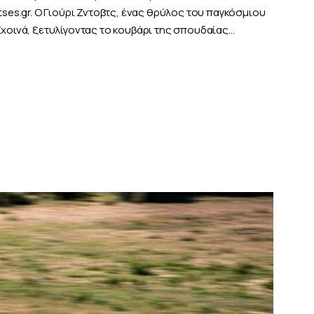
tses.gr. Ο Γιούρι Ζντοβτς, ένας θρύλος του παγκόσμιου
Σχοινά, ξετυλίγοντας το κουβάρι της σπουδαίας…