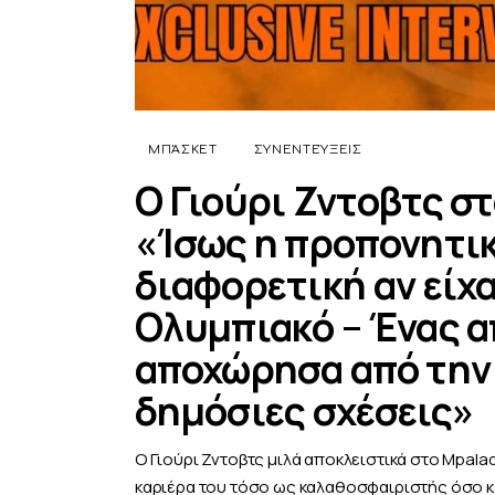
ΜΠΆΣΚΕΤ
ΣΥΝΕΝΤΕΎΞΕΙΣ
Ο Γιούρι Ζντοβτς στ
«Ίσως η προπονητικ
διαφορετική αν είχα
Ολυμπιακό – Ένας α
αποχώρησα από την 
δημόσιες σχέσεις»
Ο Γιούρι Ζντοβτς μιλά αποκλειστικά στο Mpalad
καριέρα του τόσο ως καλαθοσφαιριστής όσο κ