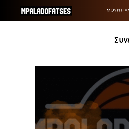
ΜΟΥΝΤΙΑΛ 2026
ΜΟΥΝΤΙΑΛ
ΠΟΔΟΣΦΑΙΡΟ
ΜΟΥΝΤΙΑΛ 2026
ΠΟΔΟΣΦΑ
ΜΠΑΣΚΕΤ
Συν
ΣΠΟΡ
ΣΥΝΕΝΤΕΥΞΕΙΣ
BLOGS
BEYOND SPORTS
ΑΦΙΕΡΩΜΑΤΑ
MEET THE TEAM