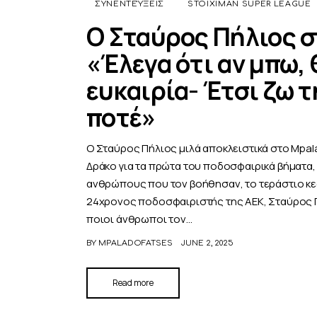
ΣΥΝΕΝΤΕΎΞΕΙΣ
STOIXIMAN SUPER LEAGUE
Ο Σταύρος Πήλιος σ
«Έλεγα ότι αν μπω,
ευκαιρία- Έτσι ζω τ
ποτέ»
Ο Σταύρος Πήλιος μιλά αποκλειστικά στο Mpala
Δράκο για τα πρώτα του ποδοσφαιρικά βήματα
ανθρώπους που τον βοήθησαν, το τεράστιο κεφ
24χρονος ποδοσφαιριστής της ΑΕΚ, Σταύρος 
ποιοι άνθρωποι τον…
BY
MPALADOFATSES
JUNE 2, 2025
Read more