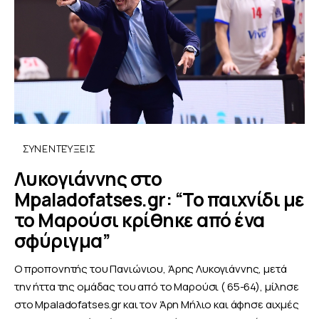
ΣΥΝΕΝΤΕΎΞΕΙΣ
Λυκογιάννης στο
Μpaladofatses.gr: “Το παιχνίδι με
το Μαρούσι κρίθηκε από ένα
σφύριγμα”
Ο προπονητής του Πανιώνιου, Άρης Λυκογιάννης, μετά
την ήττα της ομάδας του από το Μαρούσι ( 65-64), μίλησε
στο Mpaladofatses.gr και τον Άρη Μήλιο και άφησε αιχμές