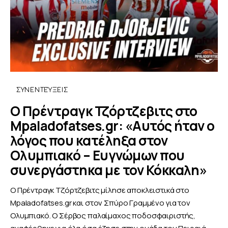
ΣΥΝΕΝΤΕΎΞΕΙΣ
Ο Πρέντραγκ Τζόρτζεβιτς στο
Mpaladofatses.gr: «Αυτός ήταν ο
λόγος που κατέληξα στον
Ολυμπιακό – Ευγνώμων που
συνεργάστηκα με τον Κόκκαλη»
Ο Πρέντραγκ Τζόρτζεβιτς μίλησε αποκλειστικά στο
Mpaladofatses.gr και στον Σπύρο Γραμμένο για τον
Ολυμπιακό. Ο Σέρβος παλαίμαχος ποδοσφαιριστής,
αναφέρθηκε για όλα όσα έζησε στην ομάδα του Πειραιά,