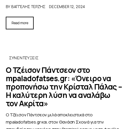
BY
ΒΑΓΓΈΛΗΣ ΤΕΡΖΉΣ
DECEMBER 12, 2024
Read more
ΣΥΝΕΝΤΕΎΞΕΙΣ
Ο Τζέισον Πάντσεον στο
mpaladofatses.gr: «Όνειρο να
προπονήσω την Κρίσταλ Πάλας –
Η καλύτερη λύση να αναλάβω
τον Ακρίτα»
Ο Τζέισον Πάντσεον μιλά αποκλειστικά στο
mpaladofatses.gr και στον Θανάση Σχοινά για την
σπουδαία του καριέρα στην Premier League με τη φανέλα