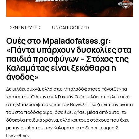
ΣΥΝΕΝΤΕΎΞΕΙΣ
UNCATEGORIZED
Ουές στο Mpaladofatses.gr:
«Πάντα υπάρχουν δυσκολίες στα
παιδιά προσφύγων – Στόχος της
Καλαμάτας είναι ξεκάθαρα η
άνοδος»
Δε μιλάει συχνά, αλλά στις Μπαλαδόφατσες «άνοιξε» τα
χαρτιά του. Ο Αμπντούλ Ραχμάν Ουές μιλάει αποκλειστικά
στις Μπαλαδόφατσες και τον Βαγγέλη Τερζή, για την αγάπη
του στο ποδόσφαιρο, όσα έχει ζήσει μέσα από αυτό, τα
δύσκολα παιδικά χρόνια, αλλά και τους στόχους που έχει
με την ομάδα του, την Καλαμάτα, στη Super League 2.
Γεννήθηκε…