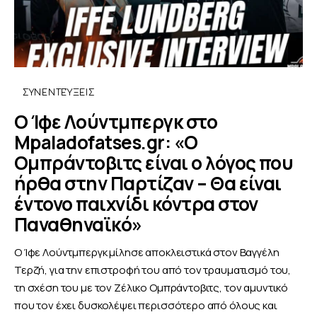
ΣΥΝΕΝΤΕΎΞΕΙΣ
Ο Ίφε Λούντμπεργκ στο
Mpaladofatses.gr: «Ο
Ομπράντοβιτς είναι ο λόγος που
ήρθα στην Παρτίζαν – Θα είναι
έντονο παιχνίδι κόντρα στον
Παναθηναϊκό»
Ο Ίφε Λούντμπεργκ μίλησε αποκλειστικά στον Βαγγέλη
Τερζή, για την επιστροφή του από τον τραυματισμό του,
τη σχέση του με τον Ζέλικο Ομπράντοβιτς, τον αμυντικό
που τον έχει δυσκολέψει περισσότερο από όλους και