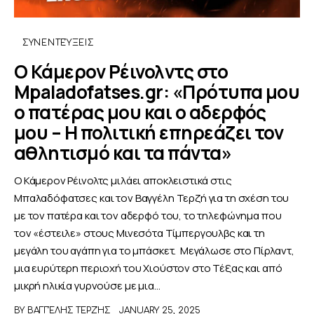
ΑΦΙΕΡΩΜΑΤΑ
ΣΥΝΕΝΤΕΎΞΕΙΣ
Ο Κάμερον Ρέινολντς στο
MEET THE TEAM
Mpaladofatses.gr: «Πρότυπα μου
ο πατέρας μου και ο αδερφός
μου – Η πολιτική επηρεάζει τον
αθλητισμό και τα πάντα»
Ο Κάμερον Ρέινολτς μιλάει αποκλειστικά στις
Μπαλαδόφατσες και τον Βαγγέλη Τερζή για τη σχέση του
με τον πατέρα και τον αδερφό του, το τηλεφώνημα που
τον «έστειλε» στους Μινεσότα Τίμπεργουλβς και τη
μεγάλη του αγάπη για το μπάσκετ. Μεγάλωσε στο Πίρλαντ,
μια ευρύτερη περιοχή του Χιούστον στο Τέξας και από
μικρή ηλικία γυρνούσε με μια…
BY
ΒΑΓΓΈΛΗΣ ΤΕΡΖΉΣ
JANUARY 25, 2025