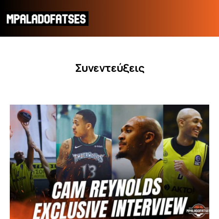
Συνεντεύξεις
ΜΟΥΝΤΙΑΛ 2026
ΠΟΔΟΣΦΑΙΡΟ
ΜΠΑΣΚΕΤ
ΣΠΟΡ
ΣΥΝΕΝΤΕΥΞΕΙΣ
BLOGS
BEYOND SPORTS