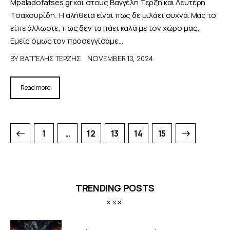
Mpaladofatses.gr και στους Βαγγέλη Τερζή και Λευτέρη
Τσαχουρίδη. Η αλήθεια είναι πως δε μιλάει συχνά. Μας το
είπε άλλωστε, πως δεν τα πάει καλά με τον χώρο μας.
Εμείς όμως τον προσεγγίσαμε…
BY
ΒΑΓΓΈΛΗΣ ΤΕΡΖΉΣ
NOVEMBER 13, 2024
Read more
1
…
12
13
>
14
15
TRENDING POSTS