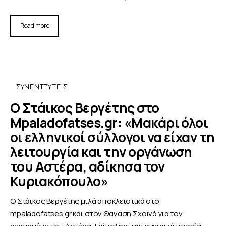
Read more
ΣΥΝΕΝΤΕΎΞΕΙΣ
Ο Στάικος Βεργέτης στο
Mpaladofatses.gr: «Μακάρι όλοι
οι ελληνικοί σύλλογοι να είχαν τη
λειτουργία και την οργάνωση
του Αστέρα, αδίκησα τον
Κυριακόπουλο»
Ο Στάικος Βεργέτης μιλά αποκλειστικά στο
mpaladofatses.gr και στον Θανάση Σχοινά για τον
αγαπημένο του Αστέρα Τρίπολης, την ονειρική πορεία