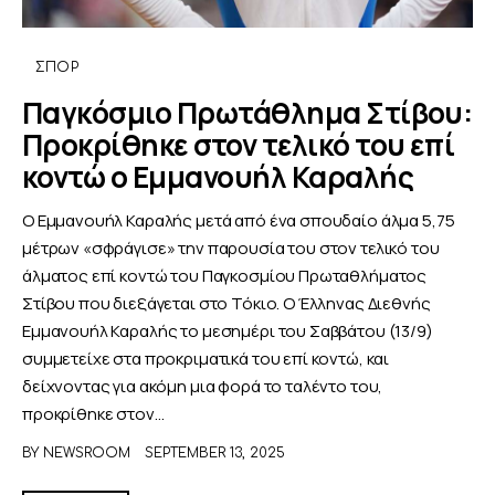
ΑΦΙΕΡΩΜΑΤΑ
ΣΠΟΡ
Παγκόσμιο Πρωτάθλημα Στίβου:
MEET THE TEAM
Προκρίθηκε στον τελικό του επί
κοντώ ο Εμμανουήλ Καραλής
Ο Εμμανουήλ Καραλής μετά από ένα σπουδαίο άλμα 5,75
μέτρων «σφράγισε» την παρουσία του στον τελικό του
άλματος επί κοντώ του Παγκοσμίου Πρωταθλήματος
Στίβου που διεξάγεται στο Τόκιο. Ο Έλληνας Διεθνής
Εμμανουήλ Καραλής το μεσημέρι του Σαββάτου (13/9)
συμμετείχε στα προκριματικά του επί κοντώ, και
δείχνοντας για ακόμη μια φορά το ταλέντο του,
προκρίθηκε στον…
BY
NEWSROOM
SEPTEMBER 13, 2025