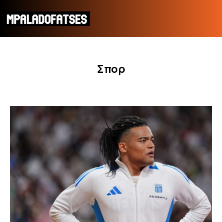
Σπορ
ΜΟΥΝΤΙΑΛ 2026
ΠΟΔΟΣΦΑΙΡΟ
ΜΠΑΣΚΕΤ
ΣΠΟΡ
ΣΥΝΕΝΤΕΥΞΕΙΣ
BLOGS
BEYOND SPORTS