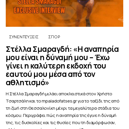
ΣΥΝΕΝΤΕΎΞΕΙΣ
ΣΠΟΡ
Στέλλα Σμαραγδή: «Η αναπηρία
μου είναι η δύναμή μου – Έχω
γίνει η καλύτερη εκδοχή του
εαυτού μου μέσα από τον
αθλητισμό»
Η Στέλλα Σμαραγδή μιλάει αποκλειστικά στον Χρήστο
Τσαρτσάλη και το mpaladofatses.gr για το ταξίδι της από
τη ζωή στη Θεσσαλονίκη μέχρι τα μεγαλύτερα στάδια του
κόσμου. Περιγράφει πώς η αναπηρία της έγινε η δύναμή
της, τις δυσκολίες και τις θυσίες που τη διαμόρφωσαν,