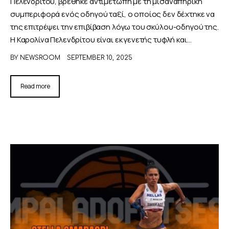
Πελενδρίτου, βρέθηκε αντιμέτωπη με τη μισαναπηρική
συμπεριφορά ενός οδηγού ταξί, ο οποίος δεν δέχτηκε να
της επιτρέψει την επιβίβαση λόγω του σκύλου-οδηγού της.
Η Καρολίνα Πελενδρίτου είναι εκ γενετής τυφλή και…
BY
NEWSROOM
SEPTEMBER 10, 2025
Read more