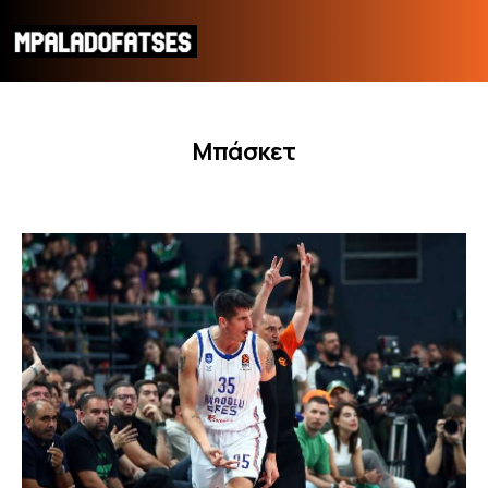
Μπάσκετ
ΜΟΥΝΤΙΑΛ 2026
ΠΟΔΟΣΦΑΙΡΟ
ΜΠΑΣΚΕΤ
ΣΠΟΡ
ΣΥΝΕΝΤΕΥΞΕΙΣ
BLOGS
BEYOND SPORTS