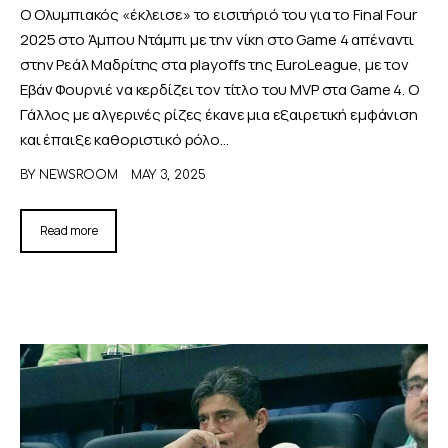
Ο Ολυμπιακός «έκλεισε» το εισιτήριό του για το Final Four
2025 στο Άμπου Ντάμπι με την νίκη στο Game 4 απέναντι
στην Ρεάλ Μαδρίτης στα playoffs της EuroLeague, με τον
Εβάν Φουρνιέ να κερδίζει τον τίτλο του MVP στα Game 4. O
Γάλλος με αλγερινές ρίζες έκανε μια εξαιρετική εμφάνιση
και έπαιξε καθοριστικό ρόλο…
BY
NEWSROOM
MAY 3, 2025
Read more