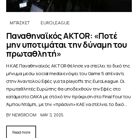
ΜΠΆΣΚΕΤ
EUROLEAGUE
Παναθηναϊκός AKTOR: «Ποτέ
μην υποτιμάται την δύναμη του
πρωταθλητή»
Η ΚΑΕ Παναθηναϊκός AKTOR θέλησε να στείλει το δικό της
μήνυμα μεσω social media ενόψει του Game 5 απέναντι
στην Αναντολού Εφές για τα playoffs της EuroLeague. Oι
πρωταθλητές Ευρώπης θα υποδεχθούν την Εφές στο
κατάμεστο ΟΑΚΑ με στόχό την πρόκριση στο Final Four του
Άμπου Ντάμπι, με την «πράσινη» ΚΑΕ να στέλνει το δικό…
BY
NEWSROOM
MAY 3, 2025
Read more