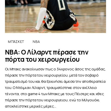
ΜΠΆΣΚΕΤ
NBA
NBA: Ο Λίλαρντ πέρασε την
πόρτα του χειρουργείου
Οι Μπακς ανακοίνωσαν πως ο 34χρονος άσος της ομάδας,
πέρασε την πόρτα του χειρουργείου, μετά τον σοβαρό
τραυματισμό του και θα ξεκινήσει άμεσα την αποθεραπεία
του. Ο Ντέιμιαν Λίλαρντ, τραυματίστηκε στον αχίλλειο
τένοντα, στο game 4 των Μπακς με τους Πέισερς και χθες
πέρασε την πόρτα του χειρουργειου, ενώ το Μιλγουόκι
αποκλείστηκε μερικές μέρες…