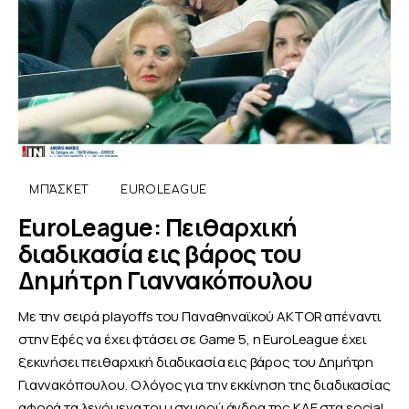
ΜΠΆΣΚΕΤ
EUROLEAGUE
EuroLeague: Πειθαρχική
διαδικασία εις βάρος του
Δημήτρη Γιαννακόπουλου
Με την σειρά playoffs του Παναθηναϊκού AKTOR απέναντι
στην Εφές να έχει φτάσει σε Game 5, η EuroLeague έχει
ξεκινήσει πειθαρχική διαδικασία εις βάρος του Δημήτρη
Γιαννακόπουλου. Ο λόγος για την εκκίνηση της διαδικασίας
αφορά τα λεγόμενα του ισχυρού άνδρα της ΚΑΕ στα social