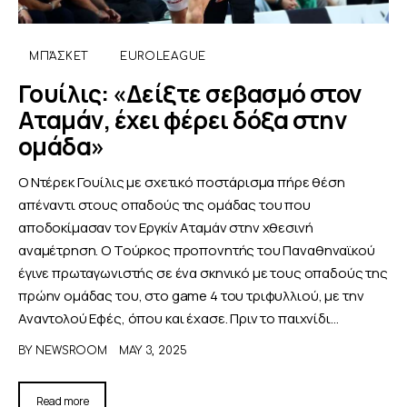
ΑΦΙΕΡΩΜΑΤΑ
ΜΠΆΣΚΕΤ
EUROLEAGUE
Γουίλις: «Δείξτε σεβασμό στον
MEET THE TEAM
Αταμάν, έχει φέρει δόξα στην
ομάδα»
Ο Ντέρεκ Γουίλις με σχετικό ποστάρισμα πήρε θέση
απέναντι στους οπαδούς της ομάδας του που
αποδοκίμασαν τον Εργκίν Αταμάν στην χθεσινή
αναμέτρηση. Ο Τούρκος προπονητής του Παναθηναϊκού
έγινε πρωταγωνιστής σε ένα σκηνικό με τους οπαδούς της
πρώην ομάδας του, στο game 4 του τριφυλλιού, με την
Αναντολού Εφές, όπου και έχασε. Πριν το παιχνίδι…
BY
NEWSROOM
MAY 3, 2025
Read more