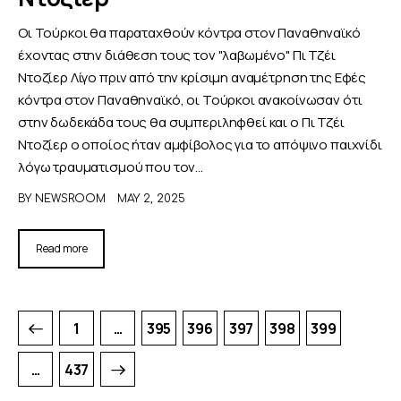
Οι Τούρκοι θα παραταχθούν κόντρα στον Παναθηναϊκό
έχοντας στην διάθεση τους τον "λαβωμένο" Πι Τζέι
Ντοζίερ Λίγο πριν από την κρίσιμη αναμέτρηση της Εφές
κόντρα στον Παναθηναϊκό, οι Τούρκοι ανακοίνωσαν ότι
στην δωδεκάδα τους θα συμπεριληφθεί και ο Πι Τζέι
Ντοζίερ ο οποίος ήταν αμφίβολος για το απόψινο παιχνίδι
λόγω τραυματισμού που τον…
BY
NEWSROOM
MAY 2, 2025
Read more
1
…
395
396
397
398
399
>
…
437