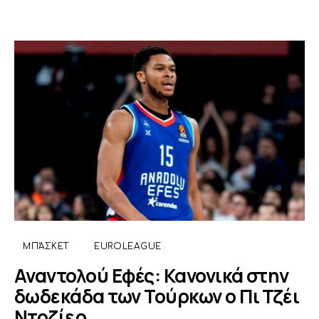
ΜΠΆΣΚΕΤ
EUROLEAGUE
Αναντολού Εφές: Κανονικά στην
δωδεκάδα των Τούρκων ο Πι Τζέι
Ντοζίερ