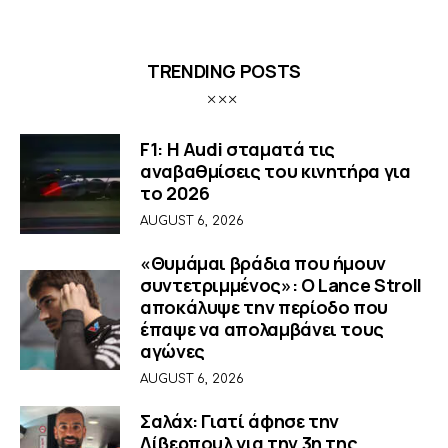
TRENDING POSTS
F1: Η Audi σταματά τις
αναβαθμίσεις του κινητήρα για
το 2026
AUGUST 6, 2026
«Θυμάμαι βράδια που ήμουν
συντετριμμένος»: O Lance Stroll
αποκάλυψε την περίοδο που
έπαψε να απολαμβάνει τους
αγώνες
AUGUST 6, 2026
Σαλάχ: Γιατί άφησε την
Λίβερπουλ για την 3η της