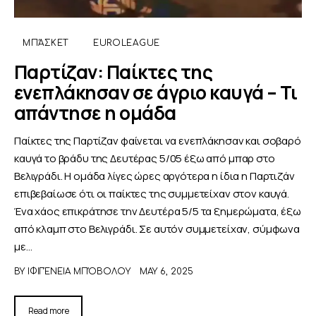
ΑΦΙΕΡΩΜΑΤΑ
ΜΠΆΣΚΕΤ
EUROLEAGUE
Παρτίζαν: Παίκτες της
MEET THE TEAM
ενεπλάκησαν σε άγριο καυγά – Τι
απάντησε η ομάδα
Παίκτες της Παρτίζαν φαίνεται να ενεπλάκησαν και σοβαρό
καυγά το βράδυ της Δευτέρας 5/05 έξω από μπαρ στο
Βελιγράδι. Η ομάδα λίγες ώρες αργότερα η ίδια η Παρτιζάν
επιβεβαίωσε ότι οι παίκτες της συμμετείχαν στον καυγά.
Ένα χάος επικράτησε την Δευτέρα 5/5 τα ξημερώματα, έξω
από κλαμπ στο Βελιγράδι. Σε αυτόν συμμετείχαν, σύμφωνα
με…
BY
ΙΦΙΓΈΝΕΙΑ ΜΠΌΒΟΛΟΥ
MAY 6, 2025
Read more