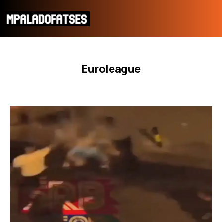
Euroleague
ΜΟΥΝΤΙΑΛ 2026
ΠΟΔΟΣΦΑΙΡΟ
ΜΠΑΣΚΕΤ
ΣΠΟΡ
ΣΥΝΕΝΤΕΥΞΕΙΣ
BLOGS
BEYOND SPORTS