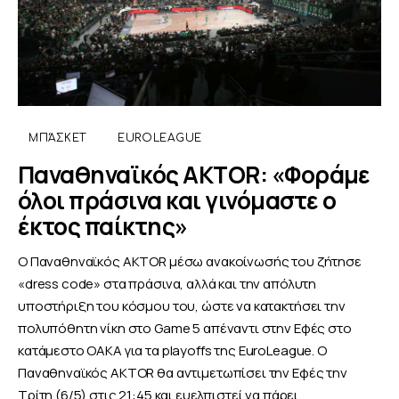
ΜΠΆΣΚΕΤ
EUROLEAGUE
Παναθηναϊκός AKTOR: «Φοράμε
όλοι πράσινα και γινόμαστε ο
έκτος παίκτης»
Ο Παναθηναϊκός AKTOR μέσω ανακοίνωσής του ζήτησε
«dress code» στα πράσινα, αλλά και την απόλυτη
υποστήριξη του κόσμου του, ώστε να κατακτήσει την
πολυπόθητη νίκη στο Game 5 απέναντι στην Εφές στο
κατάμεστο ΟΑΚΑ για τα playoffs της EuroLeague. O
Παναθηναϊκός AKTOR θα αντιμετωπίσει την Εφές την
Τρίτη (6/5) στις 21:45 και ευελπιστεί να πάρει…