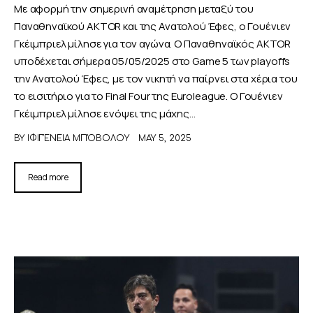
Με αφορμή την σημερινή αναμέτρηση μεταξύ του
Παναθηναϊκού AKTOR και της Ανατολού Έφες, ο Γουένιεν
Γκέιμπριελ μίλησε για τον αγώνα. Ο Παναθηναϊκός AKTOR
υποδέχεται σήμερα 05/05/2025 στο Game 5 των playoffs
την Ανατολού Έφες, με τον νικητή να παίρνει στα χέρια του
το εισιτήριο για το Final Four της Euroleague. O Γουένιεν
Γκέιμπριελ μίλησε ενόψει της μάχης…
BY
ΙΦΙΓΈΝΕΙΑ ΜΠΌΒΟΛΟΥ
MAY 5, 2025
Read more