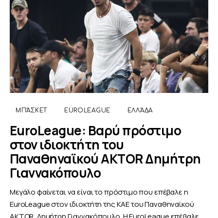
ΜΠΆΣΚΕΤ
EUROLEAGUE
ΕΛΛΆΔΑ
EuroLeague: Βαρύ πρόστιμο
στον ιδιοκτήτη του
Παναθηναϊκού AKTOR Δημήτρη
Γιαννακόπουλο
Μεγάλο φαίνεται να είναι το πρόστιμο που επέβαλε η
EuroLeague στον ιδιοκτήτη της ΚΑΕ του Παναθηναϊκού
AKTOR, Δημήτρη Γιαννακόπουλο. Η EuroLeague επέβαλε