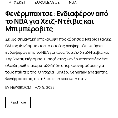
ΜΠΆΣΚΕΤ
EUROLEAGUE
NBA
Φενέρμπαχτσε: Ενδιαφέρον από
το NBA για Χέιζ-Ντέιβις και
Μπιμπέροβιτς
Σε μια σημαντική αποκάλυψη προχώρησε ο Ντερία Γιανιέρ,
GM της Φενέρμπαχτσε, ο οποίος ανέφερε ότι υπάρχει
ενδιαφέρον από το NBA για τους Νάιτζελ Χέιζ-Ντέιβις και
Ταρίκ Μπιμπέροβιτς. Η σεζόν της Φενέρμπαχτσε δεν έχει
ολοκληρωθεί ακόμα, αλλά ήδη υπαρχουν κρούσεις για
τους παίκτες της. Ο Ντερία Γιανιέρ, General Manager της
Φενέρμπαχτσε, σε τηλεοπτική εκπομπή στην…
BY
NEWSROOM
MAY 5, 2025
Read more