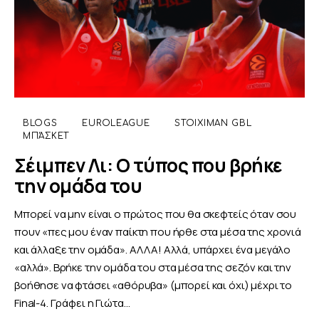
BLOGS
EUROLEAGUE
STOIXIMAN GBL
ΜΠΆΣΚΕΤ
Σέιμπεν Λι: Ο τύπος που βρήκε
την ομάδα του
Μπορεί να μην είναι ο πρώτος που θα σκεφτείς όταν σου
πουν «πες μου έναν παίκτη που ήρθε στα μέσα της χρονιά
και άλλαξε την ομάδα». ΑΛΛΑ! Αλλά, υπάρχει ένα μεγάλο
«αλλά». Βρήκε την ομάδα του στα μέσα της σεζόν και την
βοήθησε να φτάσει «αθόρυβα» (μπορεί και όχι) μέχρι το
Final-4. Γράφει η Γιώτα…