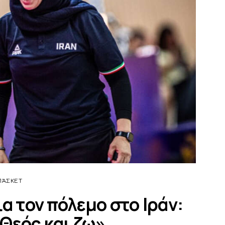
ΠΆΣΚΕΤ
α τον πόλεμο στο Ιράν:
Θεός και ζω»