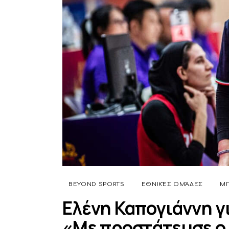
BEYOND SPORTS
ΕΘΝΙΚΈΣ ΟΜΆΔΕΣ
Μ
Ελένη Καπογιάννη γι
«Με προστάτευσε ο 