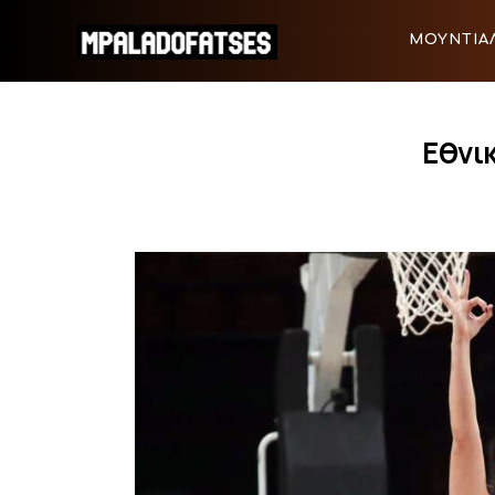
ΜΟΥΝΤΙΑΛ 2026
ΜΟΥΝΤΙΑΛ
ΠΟΔΟΣΦΑΙΡΟ
ΜΟΥΝΤΙΑΛ 2026
ΠΟΔΟΣΦΑ
ΜΠΑΣΚΕΤ
Εθνι
ΣΠΟΡ
ΣΥΝΕΝΤΕΥΞΕΙΣ
BLOGS
BEYOND SPORTS
ΑΦΙΕΡΩΜΑΤΑ
MEET THE TEAM