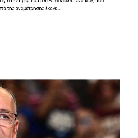
α για την πρεμιέρα του Eurobasket Γυναικών, που
επτά της αναμέτρησης έκανε…