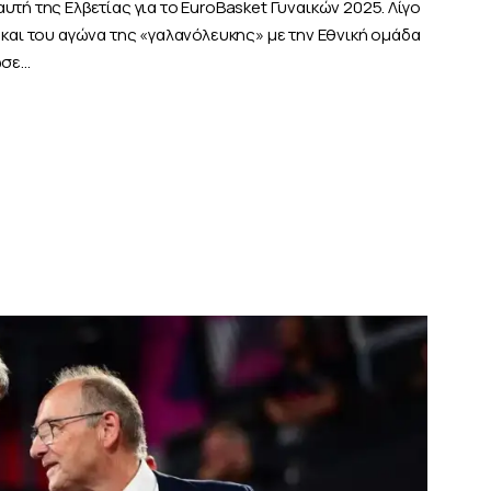
τή της Ελβετίας για το EuroBasket Γυναικών 2025. Λίγο
 και του αγώνα της «γαλανόλευκης» με την Εθνική ομάδα
ωσε…