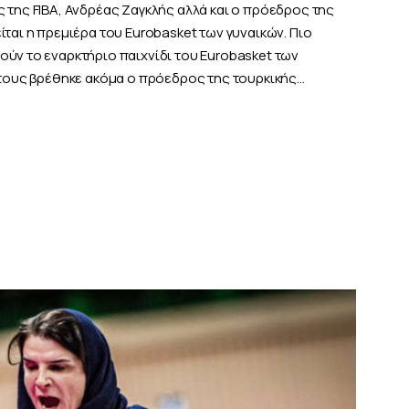
 της FIBA, Ανδρέας Ζαγκλής αλλά και ο πρόεδρος της
ίται η πρεμιέρα του Eurobasket των γυναικών. Πιο
ούν το εναρκτήριο παιχνίδι του Eurobasket των
ί τους βρέθηκε ακόμα ο πρόεδρος της τουρκικής…