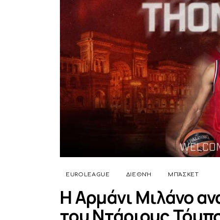
EUROLEAGUE
ΔΙΕΘΝΉ
ΜΠΆΣΚΕΤ
Η Αρμάνι Μιλάνο αν
του Ντάριους Τόμπ