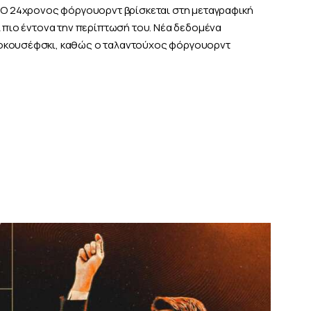
. Ο 24χρονος φόργουορντ βρίσκεται στη μεταγραφική
ι πιο έντονα την περίπτωσή του. Νέα δεδομένα
Ποκουσέφσκι, καθώς ο ταλαντούχος φόργουορντ