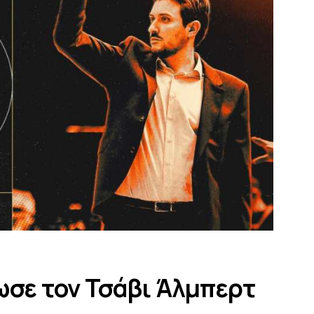
ωσε τον Τσάβι Άλμπερτ