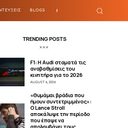
ΝΤΕΥΞΕΙΣ
BLOGS
BEYOND SPORTS
TRENDING POSTS
F1: Η Audi σταματά τις
αναβαθμίσεις του
κινητήρα για το 2026
AUGUST 6, 2026
«Θυμάμαι βράδια που
ήμουν συντετριμμένος»:
O Lance Stroll
αποκάλυψε την περίοδο
που έπαψε να
απολαμβάνει τους