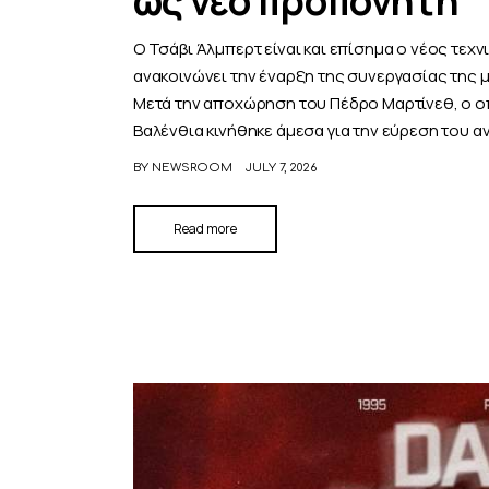
ως νέο προπονητή
Ο Τσάβι Άλμπερτ είναι και επίσημα ο νέος τεχν
ανακοινώνει την έναρξη της συνεργασίας της 
Μετά την αποχώρηση του Πέδρο Μαρτίνεθ, ο οπο
Βαλένθια κινήθηκε άμεσα για την εύρεση του α
BY
NEWSROOM
JULY 7, 2026
Read more