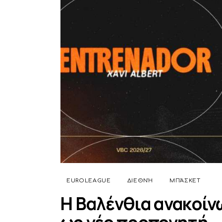
EUROLEAGUE
ΔΙΕΘΝΉ
ΜΠΆΣΚΕΤ
Η Βαλένθια ανακοίν