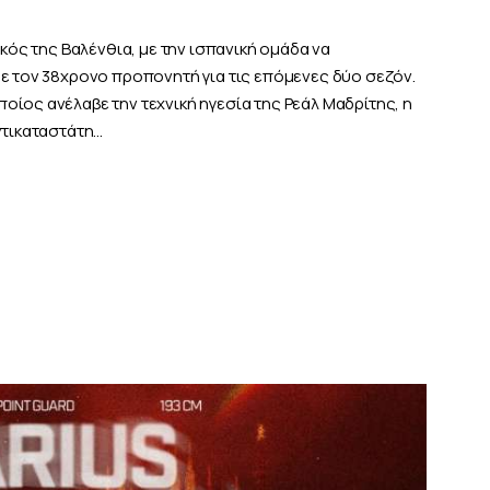
ικός της Βαλένθια, με την ισπανική ομάδα να
με τον 38χρονο προπονητή για τις επόμενες δύο σεζόν.
ίος ανέλαβε την τεχνική ηγεσία της Ρεάλ Μαδρίτης, η
ντικαταστάτη…