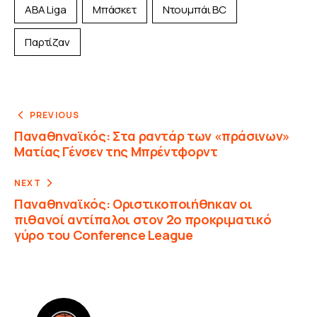
ABA Liga
Μπάσκετ
Ντουμπάι BC
Παρτίζαν
PREVIOUS
Παναθηναϊκός: Στα ραντάρ των «πράσινων»
Ματίας Γένσεν της Μπρέντφορντ
NEXT
Παναθηναϊκός: Οριστικοποιήθηκαν οι
πιθανοί αντίπαλοι στον 2ο προκριματικό
γύρο του Conference League