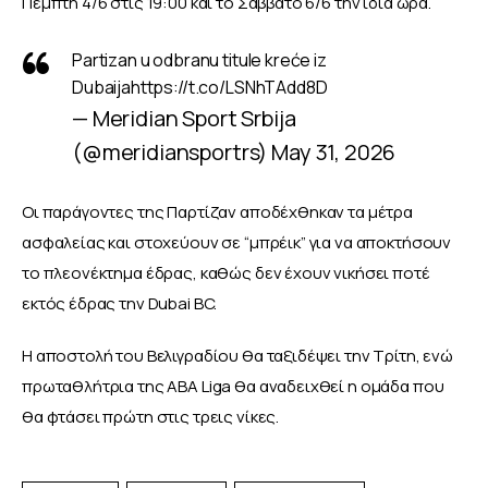
Πέμπτη 4/6 στις 19:00 και το Σάββατο 6/6 την ίδια ώρα.
Partizan u odbranu titule kreće iz
Dubaija
https://t.co/LSNhTAdd8D
— Meridian Sport Srbija
(@meridiansportrs)
May 31, 2026
Οι παράγοντες της Παρτίζαν αποδέχθηκαν τα μέτρα 
ασφαλείας και στοχεύουν σε “μπρέικ” για να αποκτήσουν 
το πλεονέκτημα έδρας, καθώς δεν έχουν νικήσει ποτέ 
εκτός έδρας την Dubai BC.
Η αποστολή του Βελιγραδίου θα ταξιδέψει την Τρίτη, ενώ 
πρωταθλήτρια της ABA Liga θα αναδειχθεί η ομάδα που 
θα φτάσει πρώτη στις τρεις νίκες.