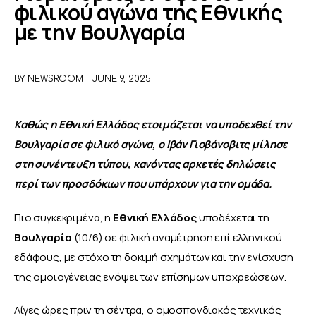
φιλικού αγώνα της Εθνικής
με την Βουλγαρία
ΑΦΙΕΡΩΜΑΤΑ
MEET THE TEAM
BY
NEWSROOM
JUNE 9, 2025
Καθώς η Εθνική Ελλάδος ετοιμάζεται να υποδεχθεί την 
Βουλγαρία σε φιλικό αγώνα, ο Ιβάν Γιοβάνοβιτς μίλησε 
στη συνέντευξη τύπου, κανόντας αρκετές δηλώσεις 
περί των προσδόκιων που υπάρχουν για την ομάδα.
Πιο συγκεκριμένα, η 
Εθνική Ελλάδος
 υποδέχεται τη 
Βουλγαρία
 (10/6) σε φιλική αναμέτρηση επί ελληνικού 
εδάφους, με στόχο τη δοκιμή σχημάτων και την ενίσχυση 
της ομοιογένειας ενόψει των επίσημων υποχρεώσεων. 
Λίγες ώρες πριν τη σέντρα, ο ομοσπονδιακός τεχνικός