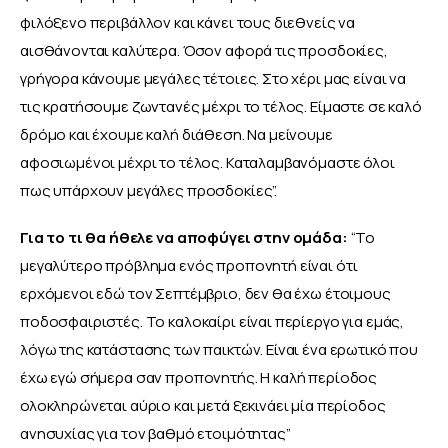
φιλόξενο περιβάλλον και κάνει τους διεθνείς να 
αισθάνονται καλύτερα. Όσον αφορά τις προσδοκίες, 
γρήγορα κάνουμε μεγάλες τέτοιες. Στο χέρι μας είναι να 
τις κρατήσουμε ζωντανές μέχρι το τέλος. Είμαστε σε καλό 
δρόμο και έχουμε καλή διάθεση. Να μείνουμε 
αφοσιωμένοι μέχρι το τέλος. Καταλαμβανόμαστε όλοι 
πως υπάρχουν μεγάλες προσδοκίες”.
Για το τι θα ήθελε να αποφύγει στην ομάδα:
 “Το 
μεγαλύτερο πρόβλημα ενός προπονητή είναι ότι 
ερχόμενοι εδώ τον Σεπτέμβριο, δεν θα έχω έτοιμους 
ποδοσφαιριστές. Το καλοκαίρι είναι περίεργο για εμάς, 
λόγω της κατάστασης των παικτών. Είναι ένα ερωτικό που 
έχω εγώ σήμερα σαν προπονητής. Η καλή περίοδος 
ολοκληρώνεται αύριο και μετά ξεκινάει μία περίοδος 
ανησυχίας για τον βαθμό ετοιμότητας”