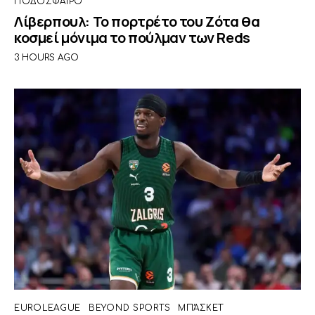
ΠΟΔΌΣΦΑΙΡΟ
Λίβερπουλ: Το πορτρέτο του Ζότα θα
κοσμεί μόνιμα το πούλμαν των Reds
3 HOURS AGO
EUROLEAGUE
BEYOND SPORTS
ΜΠΆΣΚΕΤ