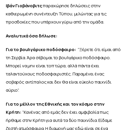
Ιβάν Γιοβάνοβιτς
 παραχώρησε δηλώσεις στην 
καθιερωμένη συνέντευξη Τύπου, μιλώντας για τις 
προσδοκίες που υπάρχουν γύρω από την ομάδα.
Αναλυτικά όσα δήλωσε:
Για το βουλγάρικο ποδόσφαιρο: 
 “Ξέρετε ότι είμαι από 
τη Σερβία. Άρα σέβομαι το βουλγάρικο ποδόσφαιρο. 
Μπορεί να μην είναι τοπ τώρα, αλλά πάντα έχει 
ταλαντούχους ποδοσφαιριστές. Παραμένει ένας 
σοβαρός αντίπαλος και δεν θα είναι εύκολο παιχνίδι 
αύριο”.
Για το μέλλον της Εθνικής και τον κόσμο στην 
Κρήτη:
 “Κανένας από εμάς δεν έχει αμφιβολία πως 
ήρθαμε στην Κρήτη για αυτά τα δύο παιχνίδια. Είδαμε 
ζεστή ατμόσφαιρα. Η διαμονή μας εδώ είναι σε ένα 