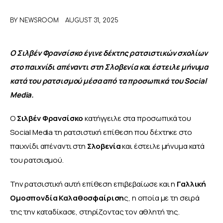
BY
NEWSROOM
AUGUST 31, 2025
ΑΦΙΕΡΩΜΑΤΑ
MEET THE TEAM
Ο Σιλβέν Φρανσίσκο έγινε δέκτης ρατσιστικών σχολίων 
στο παιχνίδι απέναντι στη Σλοβενία και έστειλε μήνυμα 
κατά του ρατσισμού μέσα από τα προσωπικά του Social 
Media.
Ο 
Σιλβέν Φρανσίσκο
 κατήγγειλε στα προσωπικά του 
Social Media τη ρατσιστική επίθεση που δέχτηκε στο 
παιχνίδι απέναντι στη 
Σλοβενία
 και έστειλε μήνυμα κατά 
του ρατσισμού.
Την ρατσιστική αυτή επίθεση επιβεβαίωσε και η 
Γαλλική 
Ομοσπονδία Καλαθοσφαίριση
ς, η οποία με τη σειρά 
της την καταδίκασε, στηρίζοντας τον αθλητή της. 