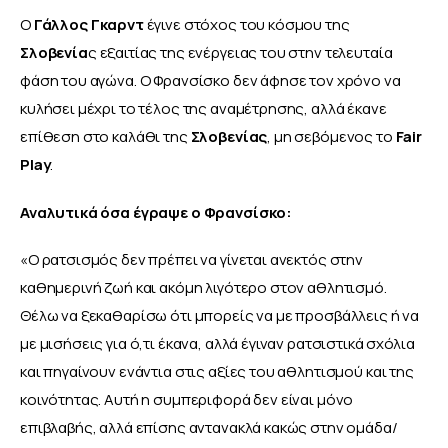
Ο 
Γάλλος Γκαρντ
 έγινε στόχος του κόσμου της 
Σλοβενία
ς εξαιτίας της ενέργειας του στην τελευταία 
φάση του αγώνα. Ο Φρανσίσκο δεν άφησε τον χρόνο να 
κυλήσει μέχρι το τέλος της αναμέτρησης, αλλά έκανε 
επίθεση στο καλάθι της 
Σλοβενίας
, μη σεβόμενος το
 Fair 
Play
.
Αναλυτικά όσα έγραψε ο Φρανσίσκο:
«Ο ρατσισμός δεν πρέπει να γίνεται ανεκτός στην 
καθημερινή ζωή και ακόμη λιγότερο στον αθλητισμό. 
Θέλω να ξεκαθαρίσω ότι μπορείς να με προσβάλλεις ή να 
με μισήσεις για ό,τι έκανα, αλλά έγιναν ρατσιστικά σχόλια 
και πηγαίνουν ενάντια στις αξίες του αθλητισμού και της 
κοινότητας. Αυτή η συμπεριφορά δεν είναι μόνο 
επιβλαβής, αλλά επίσης αντανακλά κακώς στην ομάδα/