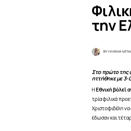
Φιλικ
την Ε
BY
ΗΛΙΆΝΑ ΜΠΑ
Στο πρώτο της φ
ηττήθηκε με 3-0
Η 
Εθνική βόλεϊ 
τρία φιλικά προε
Χριστοφιδέλη να 
έδωσαν και τέταρ