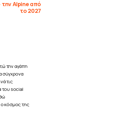
» την Alpine από
το 2027
τώ την αγάπη
τα σύγχρονα
νά τις
 του social
χθώ
 ο κόσμος της