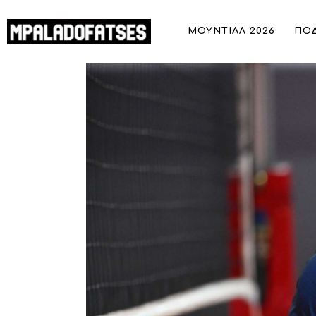
ΜΟΥΝΤΙΑΛ 2026
ΜΟΥΝΤΙΑΛ 2026
ΠΟ
ΠΟΔΟΣΦΑΙΡΟ
Φιλική ήττα της Εθνικής από την Ελβ
ΜΠΑΣΚΕΤ
ΣΠΟΡ
ΣΥΝΕΝΤΕΥΞΕΙΣ
BLOGS
BEYOND SPORTS
ΑΦΙΕΡΩΜΑΤΑ
MEET THE TEAM