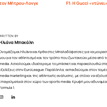
 τον Μήτρου-Λονγκ
F1: Η Gucci «ντύνει
WRITTEN BY
Ηλιάνα Μπακάλη
Ονομάζομαι Ηλιάνα και ήρθα στις Μπαλαδόφατσες για να μοιρασ
μου για τον αθλητισμό και τον τρόπο που ζωντανεύει μέσα από 
media. Ασχολούμαι ιδιαίτερα με το μπάσκετ και παρακολουθώ στε
εξελίξεις στην EuroLeague. Παράλληλα, εκπαιδεύομαι στον τομέα
media marketing και της αθλητικής ανάλυσης, με στόχο να εξελι
επαγγελματικά στον χώρο των sports media. Κρυφή μου αδυναμία
Formula 1.