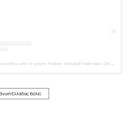
Η δημοσίευση κοινοποιήθηκε από το χρήστη Hellenic Volleyball Federation (@volleyball.gr)
θνική Ελλάδας Βόλεϊ