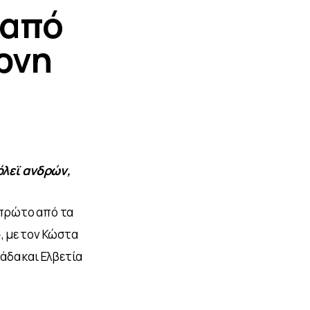
 από
ρνη
όλεϊ ανδρών,
πρώτο από τα 
, με τον Κώστα 
άδα και Ελβετία 