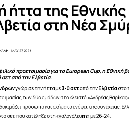
ή ήττα της Εθνικής
λβετία στη Νέα Σμύ
ΚΆΛΗ
MAY 27, 2026
ιλικό προετοιμασία για το European Cup, η Εθνική β
 σετ από την Ελβετία.
ανδρών
 γνώρισε την ήττα με 
3-0 σετ
 από την 
Ελβετία 
στο 
τοιμασίας των δύο ομάδων στο κλειστό «Ανδρέας Βαρίκας»
δοκιμάζει πρόσωπα και σχήματα ενόψει της συνέχειας. Ελλ
το σετ που κατέληξε στη «γαλανόλευκη» με 26-24.