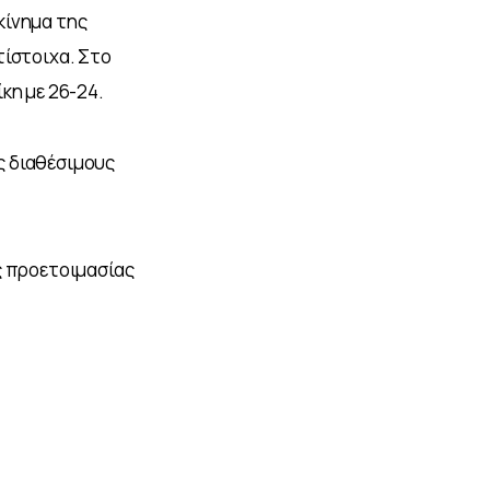
κίνημα της 
ίστοιχα. Στο 
κη με 26-24.
 διαθέσιμους 
ς προετοιμασίας 