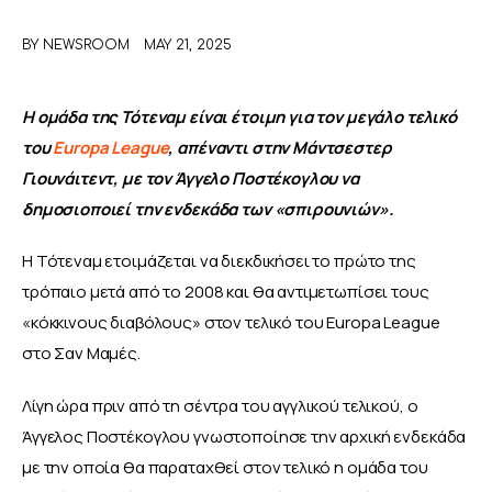
BY
NEWSROOM
MAY 21, 2025
ΑΦΙΕΡΩΜΑΤΑ
MEET THE TEAM
H ομάδα της Τότεναμ είναι έτοιμη για τον μεγάλο τελικό 
του 
Europa League
, απέναντι στην Μάντσεστερ 
Γιουνάιτεντ, με τον Άγγελο Ποστέκογλου να 
δημοσιοποιεί την ενδεκάδα των «σπιρουνιών».
Η Τότεναμ ετοιμάζεται να διεκδικήσει το πρώτο της 
τρόπαιο μετά από το 2008 και θα αντιμετωπίσει τους 
«κόκκινους διαβόλους» στον τελικό του Europa League 
στο Σαν Μαμές.
Λίγη ώρα πριν από τη σέντρα του αγγλικού τελικού, ο 
Άγγελος Ποστέκογλου γνωστοποίησε την αρχική ενδεκάδα 
με την οποία θα παραταχθεί στον τελικό η ομάδα του 