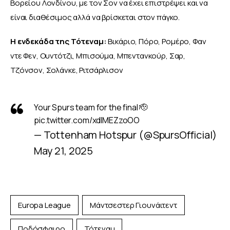
Βορείου Λονδίνου, με τον Σον να έχει επιστρέψει και να 
είναι διαθέσιμος αλλά να βρίσκεται στον πάγκο.
Η ενδεκάδα της Τότεναμ: 
Βικάριο, Πόρο, Ρομέρο, Φαν 
ντε Φεν, Ουντότζι, Μπισούμα, Μπεντανκούρ, Σαρ, 
Τζόνσον, Σολάνκε, Ριτσάρλισον
Your Spurs team for the final 🫡
pic.twitter.com/xdlMEZzoOO
— Tottenham Hotspur (@SpursOfficial)
May 21, 2025
Europa League
Μάντσεστερ Γιουνάιτεντ
Ποδόσφαιρο
Τότεναμ