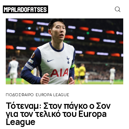
Τότεναμ: Στον πάγκο ο Σον για τον τελικό
του Europa League
SHARE POST
ΜΟΥΝΤΙΑΛ 2026
ΠΟΔΟΣΦΑΙΡΟ
ΜΠΑΣΚΕΤ
ΣΠΟΡ
ΠΟΔΌΣΦΑΙΡΟ
EUROPA LEAGUE
ΣΥΝΕΝΤΕΥΞΕΙΣ
Τότεναμ: Στον πάγκο ο Σον
για τον τελικό του Europa
BLOGS
League
BEYOND SPORTS