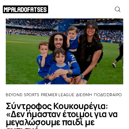
Σύντροφος Κουκουρέγια: «Δεν ήμασταν
έτοιμοι για να μεγαλώσουμε παιδί με
αυτισμό»
ΜΟΥΝΤΙΑΛ 2026
SHARE POST
ΠΟΔΟΣΦΑΙΡΟ
ΜΠΑΣΚΕΤ
ΣΠΟΡ
BEYOND SPORTS
PREMIER LEAGUE
ΔΙΕΘΝΉ
ΠΟΔΌΣΦΑΙΡΟ
ΣΥΝΕΝΤΕΥΞΕΙΣ
Σύντροφος Κουκουρέγια:
«Δεν ήμασταν έτοιμοι για να
BLOGS
μεγαλώσουμε παιδί με
BEYOND SPORTS