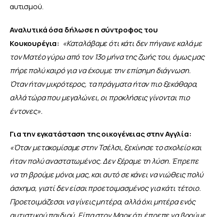
αυτισμού. 
Αναλυτικά όσα δήλωσε η σύντροφος του 
Κουκουρέγια: 
«Καταλάβαμε ότι κάτι δεν πήγαινε καλά με 
τον Ματέο γύρω από τον 13ο μήνα της ζωής του, όμως μας 
πήρε πολύ καιρό για να έχουμε την επίσημη διάγνωση. 
Όταν ήταν μικρότερος, τα πράγματα ήταν πιο ξεκάθαρα, 
αλλά τώρα που μεγαλώνει, οι προκλήσεις γίνονται πιο 
έντονες».
Για την εγκατάσταση της οικογένειας στην Αγγλία: 
«Όταν μετακομίσαμε στην Τσέλσι, ξεκίνησε το σχολείο και 
ήταν πολύ αναστατωμένος. Δεν ξέραμε τη λύση. Έπρεπε 
να τη βρούμε μόνοι μας, και αυτό σε κάνει να νιώθεις πολύ 
άσχημα, γιατί δεν είσαι προετοιμασμένος για κάτι τέτοιο. 
Προετοιμάζεσαι να γίνεις μητέρα, αλλά όχι μητέρα ενός 
αυτιστικού παιδιού. Είπα στον Μαρκ ότι έπρεπε να βρούμε 