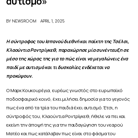
αυτισμό»
ΑΦΙΕΡΩΜΑΤΑ
BY
NEWSROOM
APRIL 1, 2025
MEET THE TEAM
Η σύντροφος του Ισπανού διεθνή και παίκτη της Τσέλσι, 
Κλαούντια Ροντρίγκεθ, παραχώρησε μία συνέντευξη σε 
μέσο της χώρας της για το πώς είναι να μεγαλώνεις ένα 
παιδί με αυτισμό και τι δυσκολίες ενδέχεται να 
προκύψουν. 
Ο Μαρκ Κουκουρέγια, ευρέως γνωστός στο ευρωπαϊκό 
ποδοσφαιρικό κοινό, έχει μιλήσει δημοσία για το γεγονός 
πως ένα από τα τρία του παιδιά έχει αυτισμό. Έτσι, η 
σύντροφός του, Κλαούντια Ροντρίγκεθ, ήθελε να πει και 
εκείνη την άποψή της για την παιδαγώγηση του νεαρού 
Ματέο και πως κατάλαβαν πως είναι στο φάσμα του 