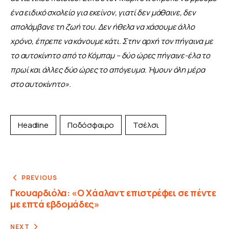
ένα ειδικό σχολείο για εκείνον, γιατί δεν μάθαινε, δεν 
απολάμβανε τη ζωή του. Δεν ήθελα να χάσουμε άλλο 
χρόνο, έπρεπε να κάνουμε κάτι. Στην αρχή τον πήγαινα με 
το αυτοκίνητο από το Κόμπαμ – δύο ώρες πήγαινε-έλα το 
πρωί και άλλες δύο ώρες το απόγευμα. Ήμουν όλη μέρα 
στο αυτοκίνητο».
Headline
Ποδόσφαιρο
Τσέλσι
PREVIOUS
Γκουαρδιόλα: «Ο Χάαλαντ επιστρέφει σε πέντε
με επτά εβδομάδες»
NEXT