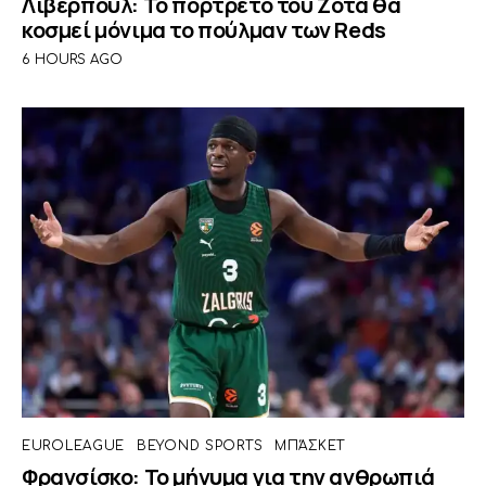
Λίβερπουλ: Το πορτρέτο του Ζότα θα
κοσμεί μόνιμα το πούλμαν των Reds
6 HOURS AGO
EUROLEAGUE
BEYOND SPORTS
ΜΠΆΣΚΕΤ
Φρανσίσκο: Το μήνυμα για την ανθρωπιά