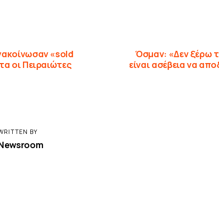
νακοίνωσαν «sold
Όσμαν: «Δεν ξέρω τι
τα οι Πειραιώτες
είναι ασέβεια να απ
WRITTEN BY
Newsroom