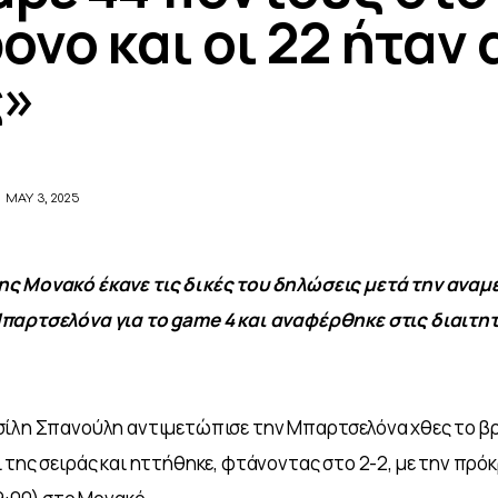
ονο και οι 22 ήταν
ς»
MAY 3, 2025
ς Μονακό έκανε τις δικές του δηλώσεις μετά την αναμ
παρτσελόνα για το game 4 και αναφέρθηκε στις διαιτη
ίλη Σπανούλη αντιμετώπισε την Μπαρτσελόνα χθες το βρά
 της σειράς και ηττήθηκε, φτάνοντας στο 2-2, με την πρόκρ