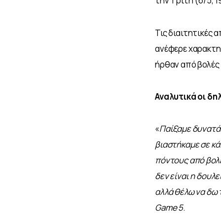
την Τρίτη (6/5, 
Τις διαιτητικές 
ανέφερε χαρακτη
ήρθαν από βολές 
Αναλυτικά οι δη
«
Παίξαμε δυνατά 
βιαστήκαμε σε κά
πόντους από βολές
δεν είναι η δουλε
αλλά θέλω να δω τ
Game 5
.