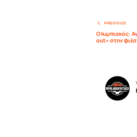
PREVIOUS
Ολυμπιακός: Α
out» στην φιέσ