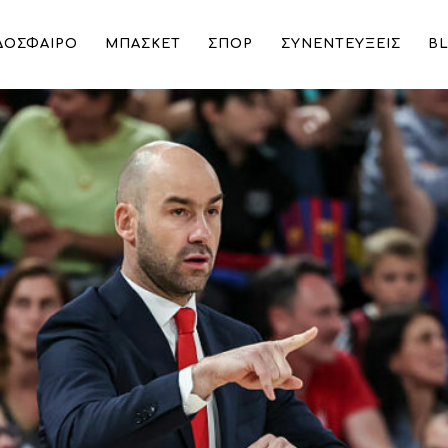
ΔΟΣΦΑΙΡΟ
ΜΠΑΣΚΕΤ
ΣΠΟΡ
ΣΥΝΕΝΤΕΥΞΕΙΣ
B
στο ημίχρονο και οι 22 ήταν από