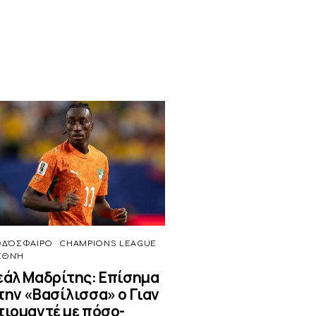
ΟΔΌΣΦΑΙΡΟ
CHAMPIONS LEAGUE
ΕΘΝΉ
εάλ Μαδρίτης: Επίσημα
την «Βασίλισσα» ο Γιαν
τιομαντέ με πόσο-