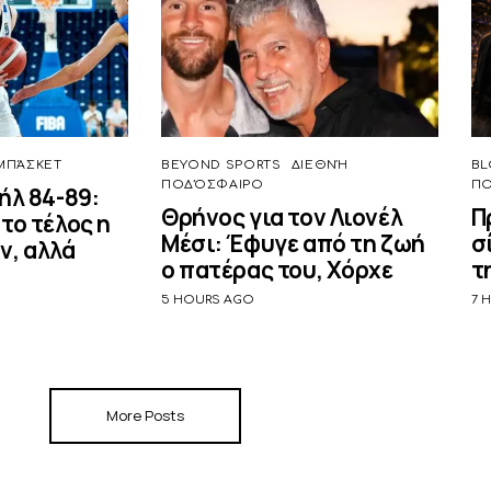
ΜΠΆΣΚΕΤ
BEYOND SPORTS
ΔΙΕΘΝΉ
BL
ΠΟΔΌΣΦΑΙΡΟ
Π
ήλ 84-89:
Θρήνος για τον Λιονέλ
Π
το τέλος η
Μέσι: Έφυγε από τη ζωή
σ
ν, αλλά
ο πατέρας του, Χόρχε
τ
5 HOURS AGO
7 
More Posts