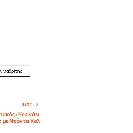
λ Μαδρίτης
NEXT
ιακός: Ξεκινάει
 με Ντόντα Χολ