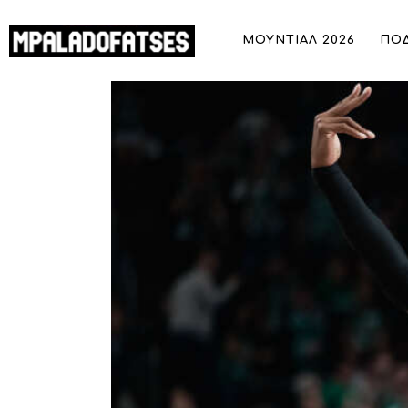
ΜΟΥΝΤΙΑΛ 2026
ΜΟΥΝΤΙΑΛ 2026
ΠΟ
ΠΟΔΟΣΦΑΙΡΟ
Ρεάλ Μαδρίτης: Στο στόχαστρο της ο
ΜΠΑΣΚΕΤ
ΣΠΟΡ
ΣΥΝΕΝΤΕΥΞΕΙΣ
BLOGS
BEYOND SPORTS
ΑΦΙΕΡΩΜΑΤΑ
MEET THE TEAM