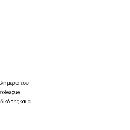
λη μεριά του 
roleague. 
ικό της και οι 