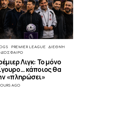
OGS
PREMIER LEAGUE
ΔΙΕΘΝΉ
ΟΔΌΣΦΑΙΡΟ
ρέμιερ Λιγκ: Το μόνο
ίγουρο… κάποιος θα
ην «πληρώσει»
HOURS AGO