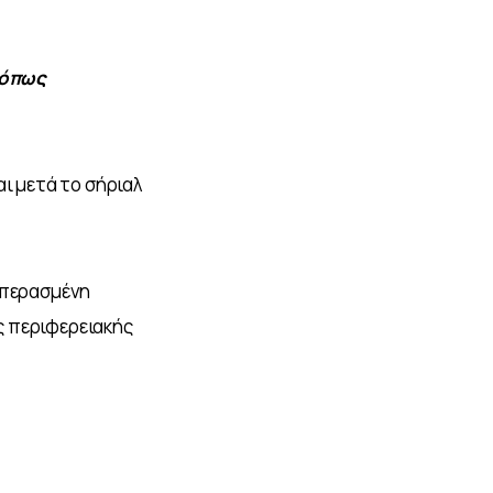
 όπως 
ι μετά το σήριαλ 
 περασμένη 
ς περιφερειακής 