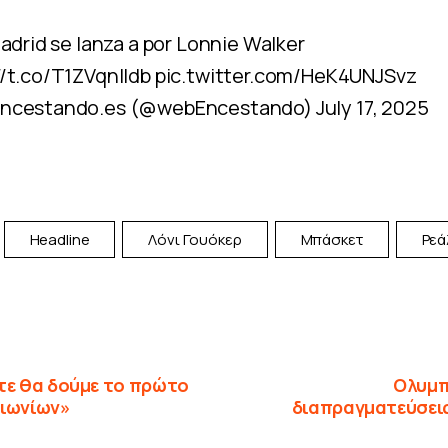
Madrid se lanza a por Lonnie Walker
//t.co/T1ZVqnlIdb
pic.twitter.com/HeK4UNJSvz
ncestando.es (@webEncestando)
July 17, 2025
Headline
Λόνι Γουόκερ
Μπάσκετ
Ρεά
τε θα δούμε το πρώτο
Ολυμπ
αιωνίων»
διαπραγματεύσεις