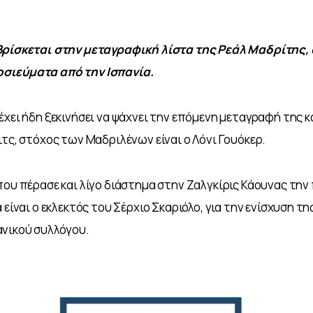
βρίσκεται στην μεταγραφική λίστα της Ρεάλ Μαδρίτης,
ιεύματα από την Ισπανία. 
έχει ήδη ξεκινήσει να ψάχνει την επόμενη μεταγραφή της κα
ιτς, στόχος των Μαδριλένων είναι ο Λόνι Γουόκερ. 
που πέρασε και λίγο διάστημα στην Ζαλγκίρις Κάουνας την
 είναι ο εκλεκτός του Σέρχιο Σκαριόλο, για την ενίσχυση τη
νικού συλλόγου. 