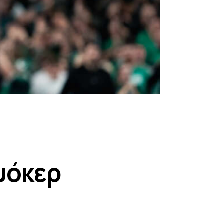
υόκερ