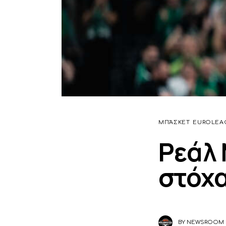
ΜΠΆΣΚΕΤ
EUROLEA
Ρεάλ 
στόχα
BY
NEWSROOM