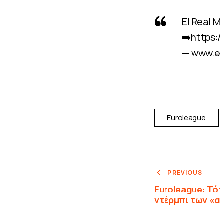
El Real 
➡️
https:
— www.e
Euroleague
PREVIOUS
Euroleague: Τό
ντέρμπι των «