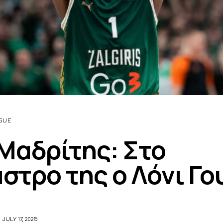
GUE
Μαδρίτης: Στο
στρο της ο Λόνι Γο
JULY 17, 2025