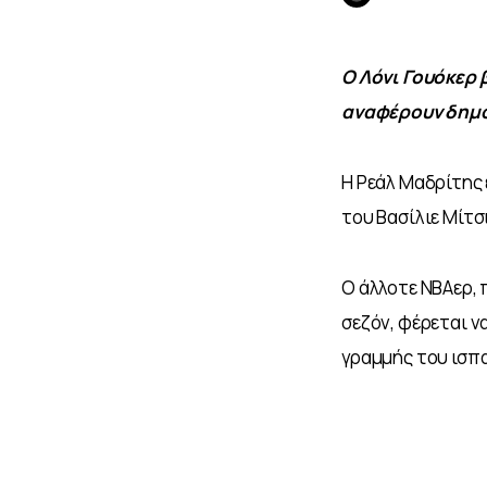
Ο Λόνι Γουόκερ 
αναφέρουν δημοσ
Η Ρεάλ Μαδρίτης 
του Βασίλιε Μίτσ
Ο άλλοτε NBAερ, 
σεζόν, φέρεται να
γραμμής του ισπα