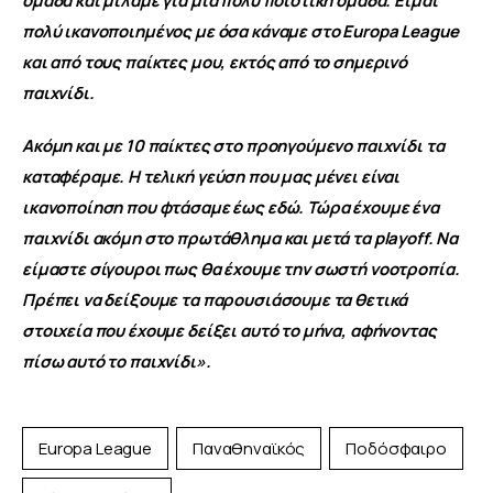
ομάδα και μιλάμε για μια πολύ ποιοτική ομάδα. Είμαι 
πολύ ικανοποιημένος με όσα κάναμε στο Europa League 
και από τους παίκτες μου, εκτός από το σημερινό 
παιχνίδι.
Ακόμη και με 10 παίκτες στο προηγούμενο παιχνίδι τα 
καταφέραμε. Η τελική γεύση που μας μένει είναι 
ικανοποίηση που φτάσαμε έως εδώ. Τώρα έχουμε ένα 
παιχνίδι ακόμη στο πρωτάθλημα και μετά τα playoff. Να 
είμαστε σίγουροι πως θα έχουμε την σωστή νοοτροπία. 
Πρέπει να δείξουμε τα παρουσιάσουμε τα θετικά 
στοιχεία που έχουμε δείξει αυτό το μήνα, αφήνοντας 
πίσω αυτό το παιχνίδι».
Europa League
Παναθηναϊκός
Ποδόσφαιρο