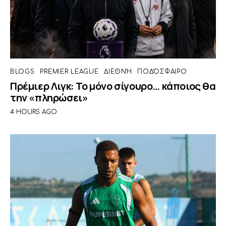
BLOGS
PREMIER LEAGUE
ΔΙΕΘΝΉ
ΠΟΔΌΣΦΑΙΡΟ
Πρέμιερ Λιγκ: Το μόνο σίγουρο… κάποιος θα
την «πληρώσει»
4 HOURS AGO