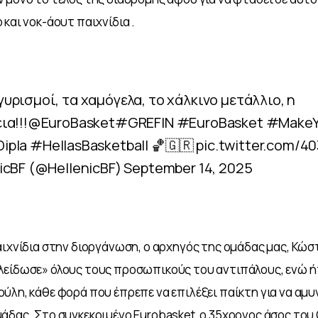
 και νοκ-άουτ παιχνίδια .
υρισμοί, τα χαμόγελα, το χάλκινο μετάλλιο, η
ια!!!
@EuroBasket
#GREFIN
#EuroBasket
#MakeY
ipla
#HellasBasketball
🏀🇬🇷
pic.twitter.com/
icBF (@HellenicBF)
September 14, 2025
αιχνίδια στην διοργάνωση, ο αρχηγός της ομάδας μας, Κώσ
είδωσε» όλους τους προσωπικούς του αντιπάλους, ενώ ήτα
ύλη, κάθε φορά που έπρεπε να επιλέξει παίκτη για να αμυ
άδας. Στο συγκεκριμένο Eurobasket, ο 35χρονος άσος του