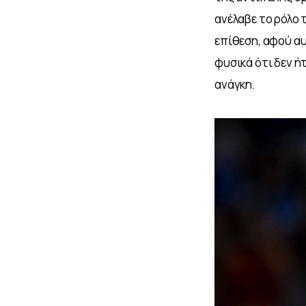
ανέλαβε το ρόλο 
επίθεση, αφού αυ
φυσικά ότι δεν ήτ
ανάγκη.