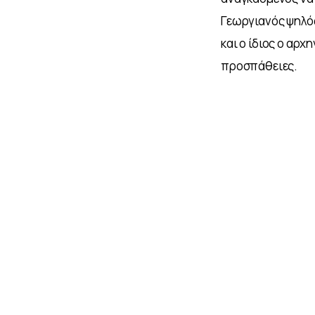
Γεωργιανός ψηλός
και ο ίδιος ο αρχ
προσπάθειες.