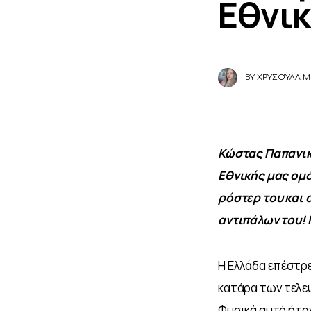
Εθνι
BY
ΧΡΥΣΟΎΛΑ Μ
Κώστας Παπανικο
Εθνικής μας ομά
ρόστερ του και 
αντιπάλων του!
Η Ελλάδα επέστρε
κατάρα των τελευ
Φυσικά αυτό ήταν