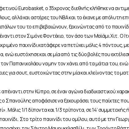
φετινού Eurobasket, ο 35χρονος διεθνής κλήθηκε να αντιμ
ους, αλλά και αστέρες του NBA και το έκανε με απόλυτη επι
πάλων του το επιβεβαιώνουν, ξεκινώντας από το παιχνίδι 
ναντι στον Σιμόνε Φοντέκιο, τον άσο των Μαϊάμι Χιτ. Ο Ιτ
κριμένο παιχνίδι κατάφερε να πετύχει μόλις 4 πόντους, με 
α, ενώ ευστόχησε και σε μία από τις δύο βολές που εκτέλεσ
ε τον Παπανικολάου να μην τον χάνει από τα μάτια του, ενώ 
ιες για σουτ, ευστοχώντας στην μία και κλείνοντας το ματ
ε απέναντι στην Κύπρο, σε έναν αγώνα διαδικαστικού χαρα
ς ο Σπανούλης αποφάσισε να ξεκουράσει τους παίκτες που
. Μόλις 1/1 δίποντα και 1/3 τρίποντα, σε 14’ συμμετοχής ή
αιχνίδι. Στο τρίτο παιχνίδι του ομίλου, αυτό με την Γεωργ
 προσέχει τον Σάντρο Μαμουκελασβίλι, των Τορόντο Ράπτ