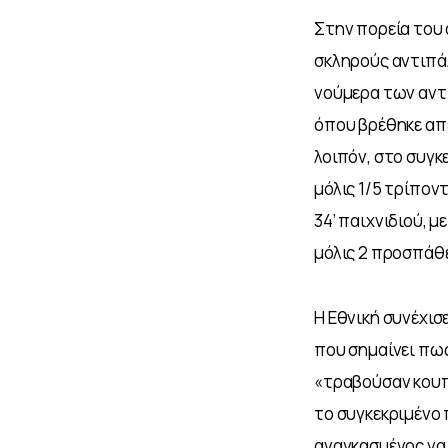
Στην πορεία του 
σκληρούς αντιπάλ
νούμερα των αντι
όπου βρέθηκε απέ
λοιπόν, στο συγκε
μόλις 1/5 τρίποντ
34’ παιχνιδιού, μ
μόλις 2 προσπάθε
Η Εθνική συνέχισ
που σημαίνει πω
«τραβούσαν κουπί»
το συγκεκριμένο π
αναγκασμένος να