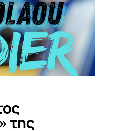
τος
» της