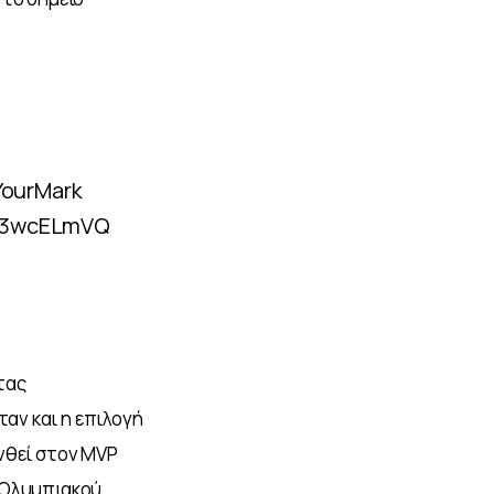
ourMark
403wcELmVQ
τας 
ν και η επιλογή 
νθεί στον MVP 
 Ολυμπιακού 