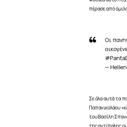
πέρασε από όμιλο
Οι πανηγ
οικογένε
#PantaD
— Hellen
Σε όλα αυτά τα π
Παπανικολάου «κλ
του Βασίλη Σπανο
της αντίπαλης ομ