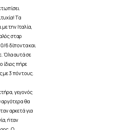
ετωπίσει 
τυχία! Τα 
με την Ιταλία, 
αλός σταρ 
0/6 δίποντα και 
ε. Όλα αυτά σε 
ο ίδιος πήρε 
ς με 3 πόντους.
κτήρα, γεγονός 
 αργότερα θα 
ταν αρκετά για 
ία, ήταν 
ορς. Ο 