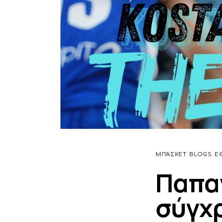
ΜΠΆΣΚΕΤ
BLOGS
Ε
Παπα
σύγχ