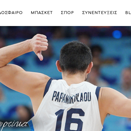
ΔΟΣΦΑΙΡΟ
ΜΠΑΣΚΕΤ
ΣΠΟΡ
ΣΥΝΕΝΤΕΥΞΕΙΣ
B
ς «στρατιώτης» της Εθνικής