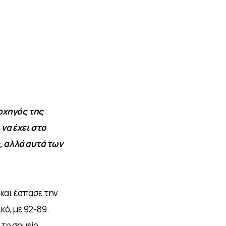
ρχηγός της 
να έχει στο 
, αλλά αυτά των 
και έσπασε την 
ό, με 92-89. 
το σημείο 