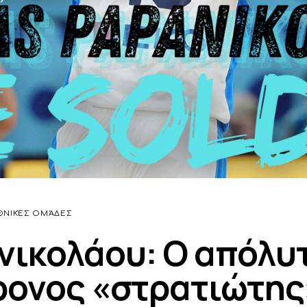
ΘΝΙΚΈΣ ΟΜΆΔΕΣ
νικολάου: Ο απόλυ
ρονος «στρατιώτης