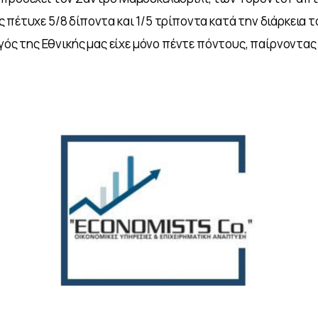
 πέτυχε 5/8 δίποντα και 1/5 τρίποντα κατά την διάρκεια τ
ηγός της Εθνικής μας είχε μόνο πέντε πόντους, παίρνοντας 