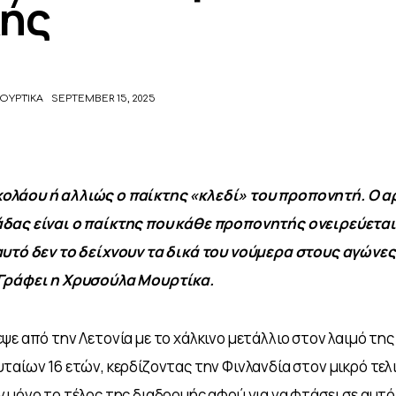
κής
ΟΥΡΤΊΚΑ
SEPTEMBER 15, 2025
λάου ή αλλιώς ο παίκτης «κλεδί» του προπονητή. Ο α
δας είναι ο παίκτης που κάθε προπονητής ονειρεύεται 
αυτό δεν το δείχνουν τα δικά του νούμερα στους αγώνες
 Γράφει η Χρυσούλα Μουρτίκα.
ψε από την Λετονία με το χάλκινο μετάλλιο στον λαιμό της 
ταίων 16 ετών, κερδίζοντας την Φινλανδία στον μικρό τελικ
 μόνο το τέλος της διαδρομής αφού για να φτάσει σε αυτό 