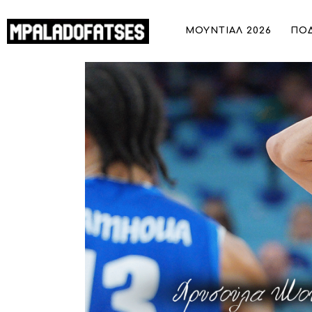
ΜΟΥΝΤΙΑΛ 2026
ΜΟΥΝΤΙΑΛ 2026
ΠΟ
ΠΟΔΟΣΦΑΙΡΟ
Παπανικολάου: Ο απόλυτος σύγχρονο
ΜΠΑΣΚΕΤ
ΣΠΟΡ
ΣΥΝΕΝΤΕΥΞΕΙΣ
BLOGS
BEYOND SPORTS
ΑΦΙΕΡΩΜΑΤΑ
MEET THE TEAM